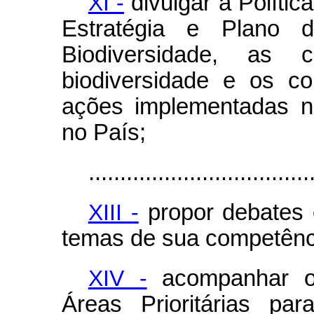
XI -
divulgar a Polític
Estratégia e Plano 
Biodiversidade, as 
biodiversidade e os c
ações implementadas n
no País;
...................................
XIII -
propor debates 
temas de sua competênc
XIV -
acompanhar o 
Áreas Prioritárias pa