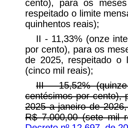
cento), para os meses
respeitado o limite mens
quinhentos reais);
II - 11,33% (onze inte
por cento), para os mes
de 2025, respeitado o 
(cinco mil reais);
III - 15,52% (quinze
centésimos por cento), 
2025 a janeiro de 2026,
R$ 7.000,00 (sete mil r
Decreto nº 12.697, de 2