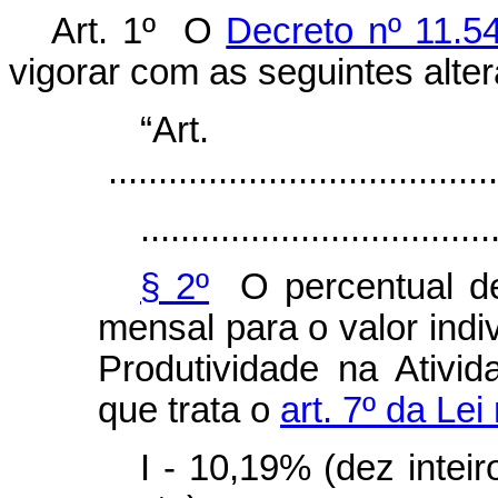
Art. 1º O
Decreto nº 11.5
vigorar com as seguintes alte
“Ar
.......................................
...................................
§ 2º
O percentual de
mensal para o valor indi
Produtividade na Ativid
que trata o
art. 7º da Le
I - 10,19% (dez intei