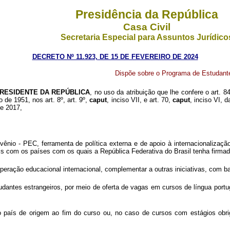
Presidência da República
Casa Civil
Secretaria Especial para Assuntos Jurídico
DECRETO Nº 11.923, DE 15 DE FEVEREIRO DE 2024
Dispõe sobre o Programa de Estudant
RESIDENTE DA REPÚBLICA
, no uso da atribuição que lhe confere o art. 8
o de 1951, nos art. 8º, art. 9º,
caput
, inciso VII, e art. 70,
caput
, inciso VI, 
de 2017,
nio - PEC, ferramenta de política externa e de apoio à internacionalização
erais com os países com os quais a República Federativa do Brasil tenha firmad
eração educacional internacional, complementar a outras iniciativas, com ba
tudantes estrangeiros, por meio de oferta de vagas em cursos de língua por
 país de origem ao fim do curso ou, no caso de cursos com estágios obri