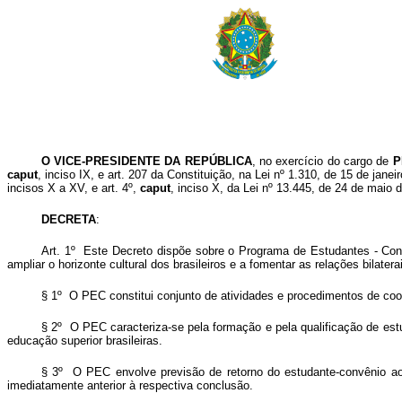
O VICE-PRESIDENTE DA REPÚBLICA
, no exercício do cargo de
P
caput
, inciso IX, e art. 207 da Constituição, na Lei nº 1.310, de 15 de janeir
incisos X a XV, e art. 4º,
caput
, inciso X, da Lei nº 13.445, de 24 de maio 
DECRETA
:
Art. 1º Este Decreto dispõe sobre o Programa de Estudantes - Convê
ampliar o horizonte cultural dos brasileiros e a fomentar as relações bilat
§ 1º O PEC constitui conjunto de atividades e procedimentos de coop
§ 2º O PEC caracteriza-se pela formação e pela qualificação de es
educação superior brasileiras.
§ 3º O PEC envolve previsão de retorno do estudante-convênio ao
imediatamente anterior à respectiva conclusão.