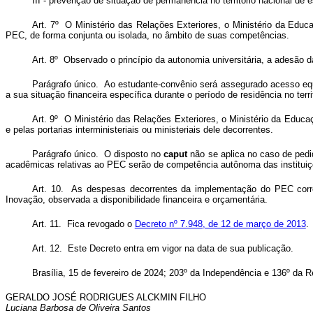
III - prevenção de situação de permanência no território nacional de
Art. 7º O Ministério das Relações Exteriores, o Ministério da Educ
PEC, de forma conjunta ou isolada, no âmbito de suas competências.
Art. 8º Observado o princípio da autonomia universitária, a adesão d
Parágrafo único. Ao estudante-convênio será assegurado acesso equi
a sua situação financeira específica durante o período de residência no territ
Art. 9º O Ministério das Relações Exteriores, o Ministério da Educa
e pelas portarias interministeriais ou ministeriais dele decorrentes.
Parágrafo único. O disposto no
caput
não se aplica no caso de pedid
acadêmicas relativas ao PEC serão de competência autônoma das instituiçõ
Art. 10. As despesas decorrentes da implementação do PEC correr
Inovação, observada a disponibilidade financeira e orçamentária.
Art. 11. Fica revogado o
Decreto nº 7.948, de 12 de março de 2013
.
Art. 12. Este Decreto entra em vigor na data de sua publicação.
Brasília, 15 de fevereiro de 2024; 203º da Independência e 136º da 
GERALDO JOSÉ RODRIGUES ALCKMIN FILHO
Luciana Barbosa de Oliveira Santos