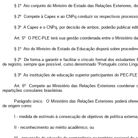
§ 1º Ato conjunto do Ministro de Estado das Relações Exteriores, d
§ 2º Compete à Capes e ao CNPq conduzir os respectivos processos
§ 3º A Capes e o CNPq, por decisão de ambos, poderão publicar edi
Art. 5º O PEC-PLE terá sua gestão coordenada entre o Ministério da
§ 1º Ato do Ministro de Estado da Educação disporá sobre procedime
§ 2º De forma a garantir e facilitar o vínculo formal dos estudante
de registro, sempre que possível, curso denominado “Português como Língu
§ 3º As instituições de educação superior participantes do PEC-PLE
Art. 6º Compete ao Ministério das Relações Exteriores coordenar o
repartições consulares brasileiras.
Parágrafo único. O Ministério das Relações Exteriores poderá oferec
de origem como:
I - medida de estímulo à consecução de objetivos de política externa
II - reconhecimento ao mérito acadêmico; ou