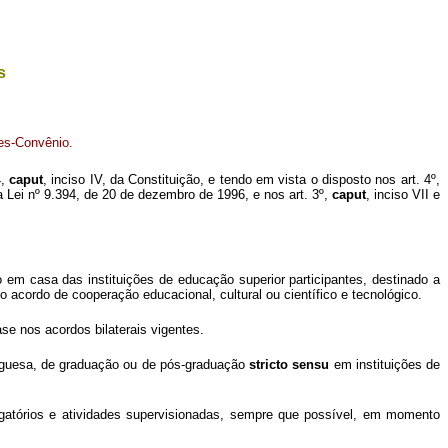
s
es-Convênio.
4,
caput
, inciso IV, da Constituição, e tendo em vista o disposto nos art. 4º,
da Lei nº 9.394, de 20 de dezembro de 1996, e nos art. 3º,
caput
, inciso VII e
 em casa das instituições de educação superior participantes, destinado a
o acordo de cooperação educacional, cultural ou científico e tecnológico.
se nos acordos bilaterais vigentes.
tuguesa, de graduação ou de pós-graduação
stricto sensu
em instituições de
gatórios e atividades supervisionadas, sempre que possível, em momento