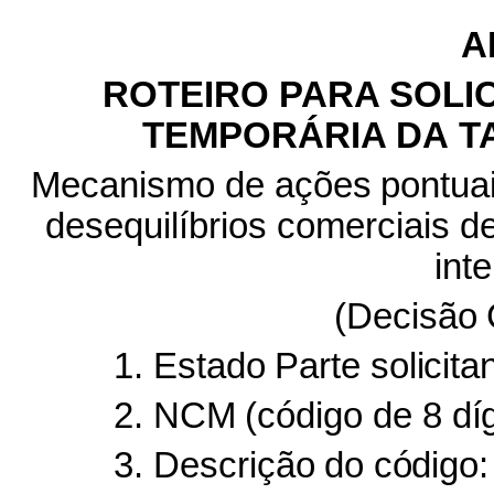
A
ROTEIRO
PARA
SOLI
TEMPORÁRIA
DA
T
Mecanismo
de
ações
pontua
desequilíbrios comerciais 
int
(Decisão
1. Estado
Parte
solicita
2. NCM
(código
de
8
díg
3. Descrição
do
código: