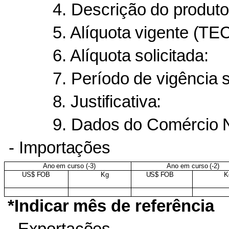
4. Descrição
do
produto
5. Alíquota
vigente
(TEC
6. Alíquota
solicitada:
7. Período
de
vigência
s
8. Justificativa:
9. Dados
do
Comércio
-
Importações
Ano
em
curso
(-
3)
Ano
em
curso
(-
2)
US$
FOB
Kg
US$
FOB
K
*Indicar
mês
de
referência