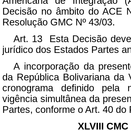
Americana
de
Integração
(
Decisão no âmbito do ACE N
Resolução GMC Nº 43/03.
Art. 13 Esta Decisão deve
jurídico dos Estados Partes a
A
incorporação
da
presen
da
República
Bolivariana da
cronograma definido pela n
vigência simultânea da prese
Partes, conforme o Art. 40 do
XLVIII
CMC