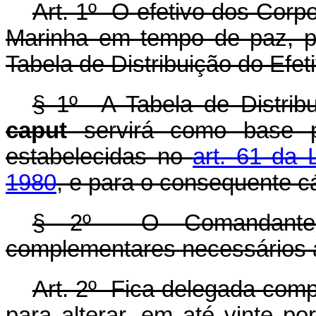
Art. 1º O efetivo dos Corp
Marinha em tempo de paz, p
Tabela de Distribuição do Efet
§ 1º A Tabela de Distribu
caput
servirá como base p
estabelecidas no
art. 61 da 
1980
, e para o consequente c
§ 2º O Comandante d
complementares necessários 
Art. 2º Fica delegada com
para alterar, em até vinte por