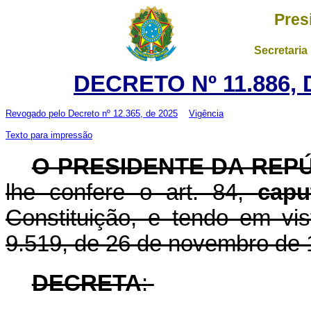
Pres
Secretaria
DECRETO Nº 11.886, 
Revogado pelo Decreto nº 12.365, de 2025
Vigência
Texto para impressão
O PRESIDENTE DA REP
lhe confere o art. 84,
capu
Constituição, e tendo em vis
9.519, de 26 de novembro de 
DECRETA
: