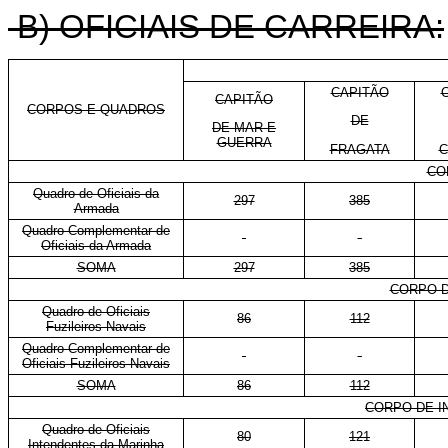
B) OFICIAIS DE CARREIRA:
CAPITÃO
CAPITÃO
CORPOS E QUADROS
DE
DE MAR E
GUERRA
FRAGATA
C
CO
Quadro de Oficiais da
297
385
Armada
Quadro Complementar de
-
-
Oficiais da Armada
SOMA
297
385
CORPO D
Quadro de Oficiais
86
112
Fuzileiros Navais
Quadro Complementar de
-
-
Oficiais Fuzileiros Navais
SOMA
86
112
CORPO DE I
Quadro de Oficiais
80
121
Intendentes da Marinha