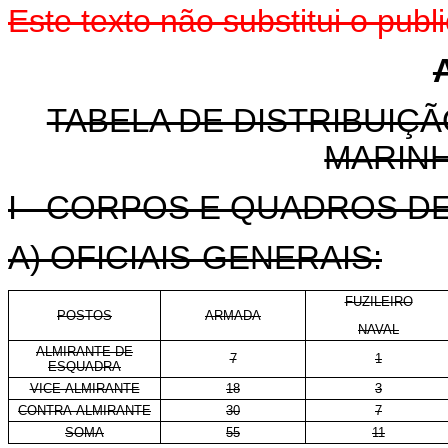
Este texto não substitui o pu
TABELA DE DISTRIBUIÇÃ
MARINH
I - CORPOS E QUADROS DE 
A) OFICIAIS-GENERAIS:
FUZILEIRO
POSTOS
ARMADA
NAVAL
ALMIRANTE DE
7
1
ESQUADRA
VICE-ALMIRANTE
18
3
CONTRA-ALMIRANTE
30
7
SOMA
55
11