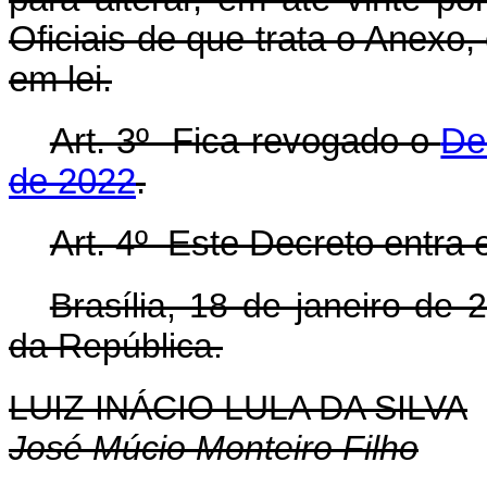
Oficiais de que trata o Anexo,
em lei.
Art. 3º Fica revogado o
De
de 2022
.
Art. 4º Este Decreto entra 
Brasília, 18 de janeiro de
da República.
LUIZ INÁCIO LULA DA SILVA
José Múcio Monteiro Filho