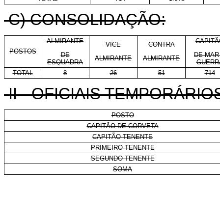
C) CONSOLIDAÇÃO:
ALMIRANTE
CAPITÃ
VICE
CONTRA
POSTOS
DE
DE MAR
ALMIRANTE
ALMIRANTE
ESQUADRA
GUERR
TOTAL
8
26
51
714
II - OFICIAIS TEMPORÁRIO
POSTO
CAPITÃO DE CORVETA
CAPITÃO-TENENTE
PRIMEIRO-TENENTE
SEGUNDO-TENENTE
SOMA