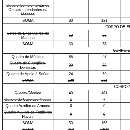
Quadro Complementar de
Oficiais Intendentes da
-
-
Marinha
SOMA
80
121
CORPO DE E
Corpo de Engenheiros da
63
56
Marinha
SOMA
63
56
CORPO D
Quadro de Médicos
85
97
Quadro de Cirurgiões-
29
75
Dentistas
Quadro de Apoio à Saúde
24
59
SOMA
138
231
CORPO A
Quadro Técnico
49
161
Quadro de Capelães Navais
1
7
Quadro Auxiliar da Armada
0
0
Quadro Auxiliar de Fuzileiros
0
0
Navais
SOMA
50
168
TOTAL
714
1.073