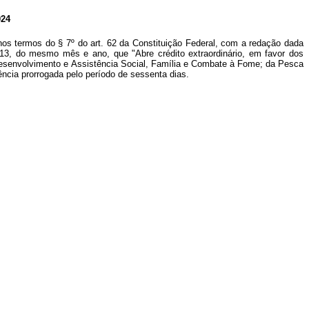
24
nos termos do § 7º do art. 62 da Constituição Federal, com a redação dada
a 13, do mesmo mês e ano, que "Abre crédito extraordinário, em favor dos
 Desenvolvimento e Assistência Social, Família e Combate à Fome; da Pesca
ência prorrogada pelo período de sessenta dias.