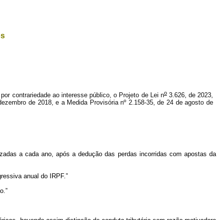
os
o
por contrariedade ao interesse público, o Projeto de Lei n
3.626, de 2023,
 dezembro de 2018, e a Medida Provisória nº 2.158-35, de 24 de agosto de
ealizadas a cada ano, após a dedução das perdas incorridas com apostas da
gressiva anual do IRPF.”
o.”