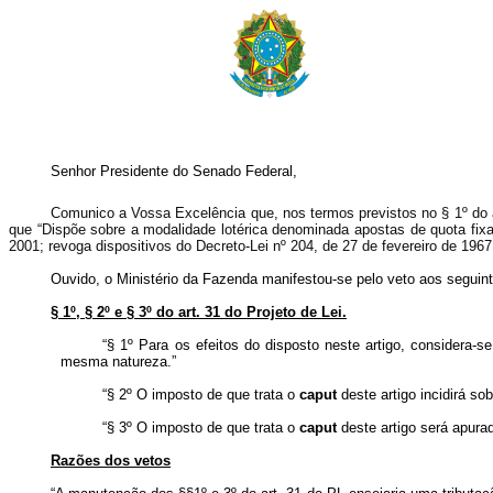
Senhor Presidente do Senado Federal,
Comunico a Vossa Excelência que, nos termos previstos no § 1º do art
que “Dispõe sobre a modalidade lotérica denominada apostas de quota fixa
2001; revoga dispositivos do Decreto-Lei nº 204, de 27 de fevereiro de 1967
Ouvido, o Ministério da Fazenda manifestou-se pelo veto aos seguint
§ 1º, § 2º e § 3º do art. 31 do Projeto de Lei.
“§ 1º Para os efeitos do disposto neste artigo, considera-
mesma natureza.”
“§ 2º O imposto de que trata o
caput
deste artigo incidirá so
“§ 3º O imposto de que trata o
caput
deste artigo será apura
Razões dos vetos