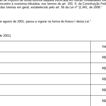
ão de imposto de renda distinta daquela verificada em outras modalidades lo
ncontro à isonomia tributária, nos termos do art. 150, II, da Constituição Fe
s loterias em geral, estabelecido pelo art. 56 da Lei nº 11.941, de 2008.”
de agosto de 2001, passa a vigorar na forma do Anexo I desta Lei.”
de 2001)
Va
R$
R$
R$
R$
R$