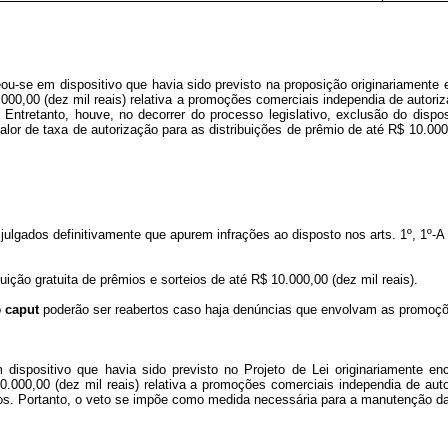
ou-se em dispositivo que havia sido previsto na proposição originariament
10.000,00 (dez mil reais) relativa a promoções comerciais independia de autor
 Entretanto, houve, no decorrer do processo legislativo, exclusão do dispos
valor de taxa de autorização para as distribuições de prêmio de até R$ 10.0
 julgados definitivamente que apurem infrações ao disposto nos arts. 1º, 1º-A
ição gratuita de prêmios e sorteios de até R$ 10.000,00 (dez mil reais).
o
caput
poderão ser reabertos caso haja denúncias que envolvam as promoções
 dispositivo que havia sido previsto no Projeto de Lei originariamente 
$ 10.000,00 (dez mil reais) relativa a promoções comerciais independia de 
rêmios. Portanto, o veto se impõe como medida necessária para a manutenção 