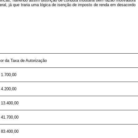
téricas, havendo assim distinção de conduta tributária sem razão motivadora
deral, já que traria uma lógica de isenção de imposto de renda em desacordo
lor da Taxa de Autorização
 1.700,00
 4.200,00
 13.400,00
 41.700,00
 83.400,00