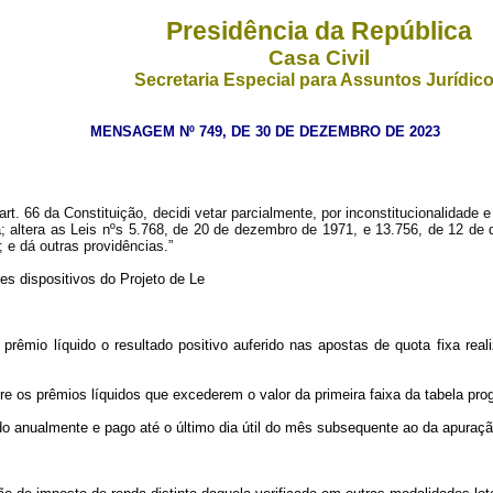
Presidência da República
Casa Civil
Secretaria Especial para Assuntos Jurídic
MENSAGEM Nº 749, DE 30 DE DEZEMBRO DE 2023
. 66 da Constituição, decidi vetar parcialmente, por inconstitucionalidade e 
; altera as Leis nºs 5.768, de 20 de dezembro de 1971, e 13.756, de 12 de
; e dá outras providências.”
es dispositivos do Projeto de Le
se prêmio líquido o resultado positivo auferido nas apostas de quota fixa r
bre os prêmios líquidos que excederem o valor da primeira faixa da tabela pro
do anualmente e pago até o último dia útil do mês subsequente ao da apuraçã