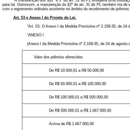
“A manutenção dos §§1º e 3º do art. 31 do PL ensejaria uma tributaç
para tal. Outrossim, a manutenção do §2º do art. 31 do PL também iria de e
com o regramento ordinário existente no âmbito do recebimento de prêmios da
Art. 53 e Anexo I do Projeto de Lei.
“Art. 53. O Anexo I da Medida Provisória nº 2.158-35, de 24 
“ANEXO I
(Anexo I da Medida Provisória nº 2.158-35, de 24 de agosto 
Valor dos prêmios oferecidos
De R$ 10.000,01 a R$ 50.000,00
De R$ 50.000,01 a R$ 100.000,00
De R$ 100.000,01 a R$ 500.000,00
De R$ 500.000,01 a R$ 1.667.000,00
Acima de R$ 1.667.000,00