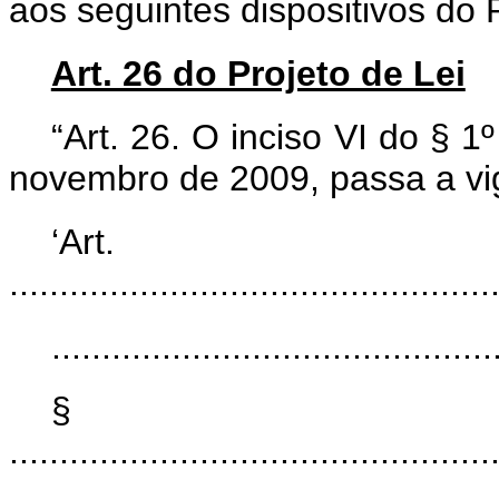
aos seguintes dispositivos do 
Art. 26 do Projeto de Lei
“Art. 26. O inciso VI do § 1
novembro de 2009, passa a vi
‘Ar
................................................
............................................
§
................................................