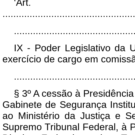
‘Art
................................................
............................................
IX - Poder Legislativo da 
exercício de cargo em comissã
............................................
§ 3º A cessão à Presidência
Gabinete de Segurança Institu
ao Ministério da Justiça e S
Supremo Tribunal Federal, à P