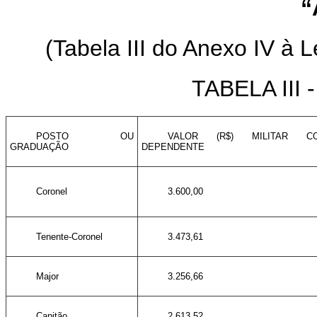
“
(Tabela III do Anexo IV à L
TABELA III
POSTO OU
VALOR (R$) MILITAR C
GRADUAÇÃO
DEPENDENTE
Coronel
3.600,00
Tenente-Coronel
3.473,61
Major
3.256,66
Capitão
2.613,52