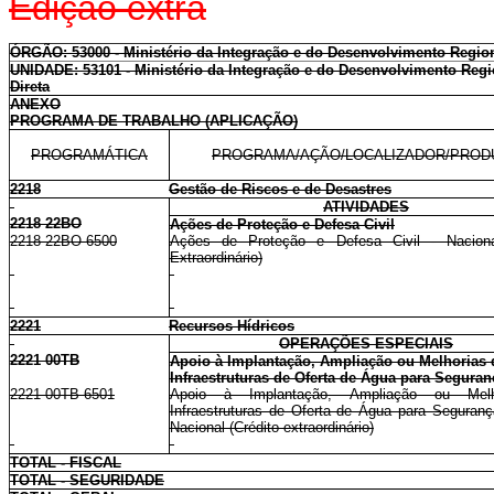
Edição extra
ÓRGÃO: 53000 - Ministério da Integração e do Desenvolvimento Regio
UNIDADE: 53101 - Ministério da Integração e do Desenvolvimento Regi
Direta
ANEXO
PROGRAMA DE TRABALHO (APLICAÇÃO)
PROGRAMÁTICA
PROGRAMA/AÇÃO/LOCALIZADOR/PROD
2218
Gestão de Riscos e de Desastres
ATIVIDADES
2218 22BO
Ações de Proteção e Defesa Civil
2218 22BO 6500
Ações de Proteção e Defesa Civil - Naciona
Extraordinário)
2221
Recursos Hídricos
OPERAÇÕES ESPECIAIS
2221 00TB
Apoio à Implantação, Ampliação ou Melhorias 
Infraestruturas de Oferta de Água para Seguran
2221 00TB 6501
Apoio à Implantação, Ampliação ou Mel
Infraestruturas de Oferta de Água para Seguranç
Nacional (Crédito extraordinário)
TOTAL - FISCAL
TOTAL - SEGURIDADE