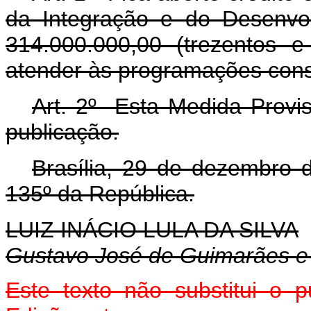
da Integração e do Desenvo
314.000.000,00 (trezentos e
atender às programações cons
Art. 2º Esta Medida Provis
publicação.
Brasília, 29 de dezembro 
135º da República.
LUIZ INÁCIO LULA DA SILVA
Gustavo José de Guimarães e
Este texto não substitui o