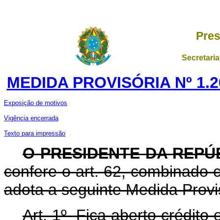
Pres
Secretaria
MEDIDA PROVISÓRIA Nº 1.2
Exposição de motivos
Vigência encerrada
Texto para impressão
O PRESIDENTE DA REPÚ
confere o art. 62, combinado c
adota a seguinte Medida Provis
Art. 1º Fica aberto crédito 