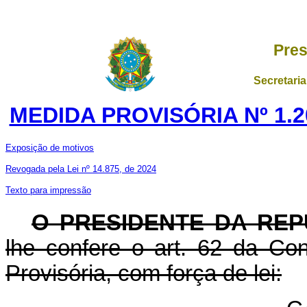
Pres
Secretaria
MEDIDA PROVISÓRIA Nº 1.2
Exposição de motivos
Revogada pela Lei nº 14.875, de 2024
Texto para impressão
O PRESIDENTE DA REP
lhe confere o art. 62 da Con
Provisória, com força de lei: