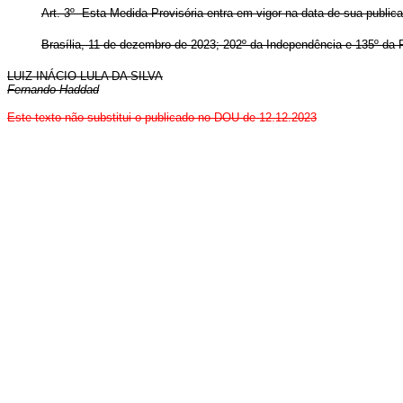
Art. 3º Esta Medida Provisória entra em vigor na data de sua public
Brasília, 11 de dezembro de 2023; 202º da Independência e 135º da 
LUIZ INÁCIO LULA DA SILVA
Fernando Haddad
Este texto não substitui o publicado no DOU de 12.12.2023