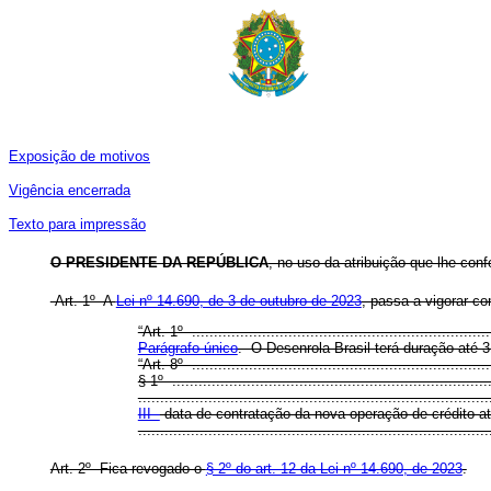
Exposição de motivos
Vigência encerrada
Texto para impressão
O PRESIDENTE DA REPÚBLICA
, no uso da atribuição que lhe conf
Art. 1º A
Lei nº 14.690, de 3 de outubro de 2023
, passa a vigorar 
“Art. 1º .....................................................................
Parágrafo único
. O Desenrola Brasil terá duração até 31
“Art. 8º .....................................................................
§ 1º .........................................................................
................................................................................
III -
data de contratação da nova operação de crédito a
..............................................................................
Art. 2º Fica revogado o
§ 2º do art. 12 da Lei nº 14.690, de 2023
.