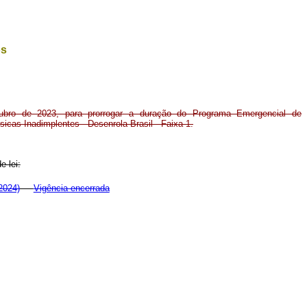
os
ubro de 2023, para prorrogar a duração do Programa Emergencial de
cas Inadimplentes - Desenrola Brasil - Faixa 1.
e lei:
2024)
Vigência encerrada