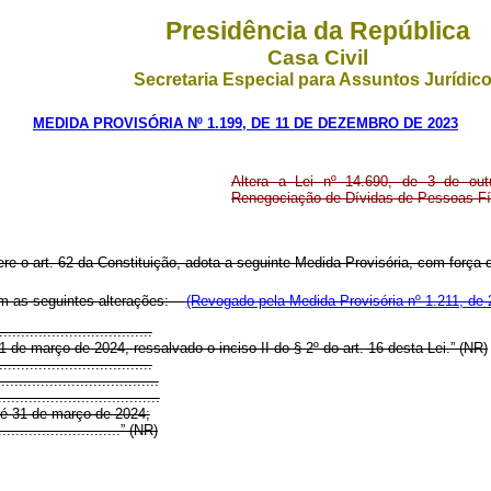
Presidência da República
Casa Civil
Secretaria Especial para Assuntos Jurídic
MEDIDA PROVISÓRIA Nº 1.199, DE 11 DE DEZEMBRO DE 2023
Altera a Lei nº 14.690, de 3 de out
Renegociação de Dívidas de Pessoas Físi
ere o art. 62 da Constituição, adota a seguinte Medida Provisória, com força d
com as seguintes alterações:
(Revogado pela Medida Provisória nº 1.211, de 
..................................
 de março de 2024, ressalvado o inciso II do § 2º do art. 16 desta Lei.” (NR)
..................................
....................................
.....................................
té 31 de março de 2024;
..............................” (NR)