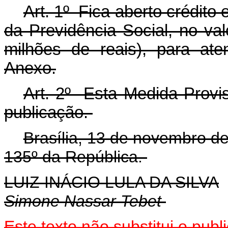
Art. 1º Fica aberto crédito 
da Previdência Social, no va
milhões de reais), para at
Anexo.
Art. 2º Esta Medida Provis
publicação.
Brasília, 13 de novembro d
135º da República.
LUIZ INÁCIO LULA DA SILVA
Simone Nassar Tebet
Este texto não substitui o pu