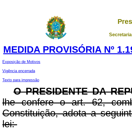
Pres
Secretaria
MEDIDA PROVISÓRIA Nº 1.1
Exposição de Motivos
Vigência encerrada
Texto para impressão
O PRESIDENTE DA REP
lhe confere o art. 62, com
Constituição, adota a seguin
lei: