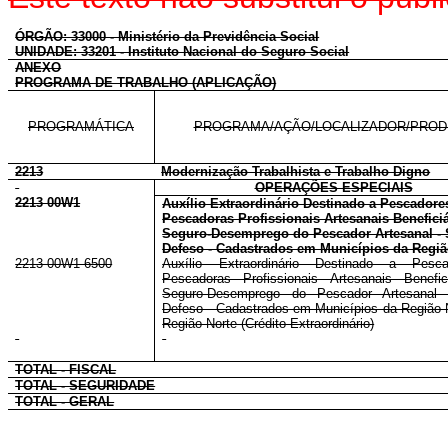
ÓRGÃO: 33000 - Ministério da Previdência Social
UNIDADE: 33201 - Instituto Nacional do Seguro Social
ANEXO
PROGRAMA DE TRABALHO (APLICAÇÃO)
PROGRAMÁTICA
PROGRAMA/AÇÃO/LOCALIZADOR/PRO
2213
Modernização Trabalhista e Trabalho Digno
OPERAÇÕES ESPECIAIS
2213 00W1
Auxílio Extraordinário Destinado a Pescadore
Pescadoras Profissionais Artesanais Benefici
Seguro-Desemprego do Pescador Artesanal -
Defeso - Cadastrados em Municípios da Regiã
2213 00W1 6500
Auxílio Extraordinário Destinado a Pesc
Pescadoras Profissionais Artesanais Benefic
Seguro-Desemprego do Pescador Artesanal 
Defeso - Cadastrados em Municípios da Região 
Região Norte (Crédito Extraordinário)
TOTAL - FISCAL
TOTAL - SEGURIDADE
TOTAL - GERAL