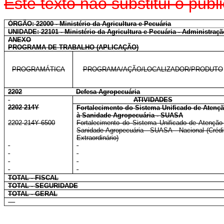
Este texto não substitui o pu
ÓRGÃO: 22000 - Ministério da Agricultura e Pecuária
UNIDADE: 22101 - Ministério da Agricultura e Pecuária - Administraçã
ANEXO
PROGRAMA DE TRABALHO (APLICAÇÃO)
PROGRAMÁTICA
PROGRAMA/AÇÃO/LOCALIZADOR/PRODUTO
2202
Defesa Agropecuária
ATIVIDADES
2202 214Y
Fortalecimento do Sistema Unificado de Atenç
à Sanidade Agropecuária - SUASA
2202 214Y 6500
Fortalecimento do Sistema Unificado de Atenção
Sanidade Agropecuária - SUASA - Nacional (Crédi
Extraordinário)
TOTAL - FISCAL
TOTAL - SEGURIDADE
TOTAL - GERAL