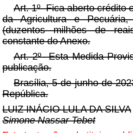
Art. 1º Fica aberto crédito 
da Agricultura e Pecuária
(duzentos milhões de reai
constante do Anexo.
Art. 2º Esta Medida Provis
publicação.
Brasília, 5 de junho de 20
República.
LUIZ INÁCIO LULA DA SILVA
Simone Nassar Tebet