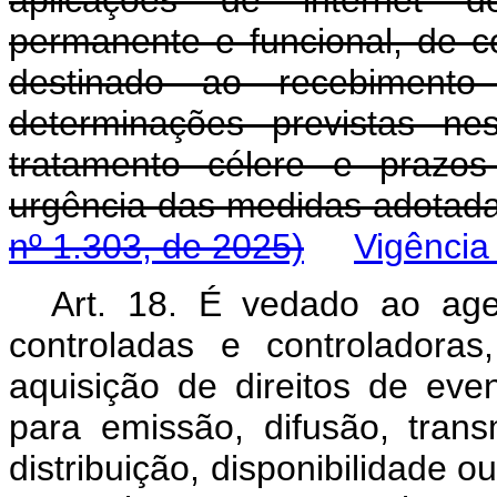
aplicações de internet d
permanente e funcional, de 
destinado ao recebimento 
determinações previstas ne
tratamento célere e prazo
urgência das medidas adota
nº 1.303, de 2025)
Vigência
Art. 18. É vedado ao ag
controladas e controladoras,
aquisição de direitos de eve
para emissão, difusão, trans
distribuição, disponibilidade 