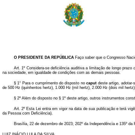
O PRESIDENTE DA REPÚBLICA
Faço saber que o Congresso Nacion
Art. 1º Considera-se deficiência auditiva a limitação de longo prazo d
na sociedade, em igualdade de condições com as demais pessoas.
§ 1° Para o cumprimento do disposto no
caput
deste artigo, adotar-
de 500 Hz (quinhentos hertz), 1.000 Hz (mil hertz), 2.000 Hz (dois mil hertz)
§ 2º Além do disposto no § 1º deste artigo, outros instrumentos con
Art. 2º Esta Lei entra em vigor na data de sua publicação e terá vi
da Pessoa com Deficiência).
Brasília, 22 de dezembro de 2023; 202º da Independência e 135º da 
LUIZ INÁCIO LULA DA SILVA