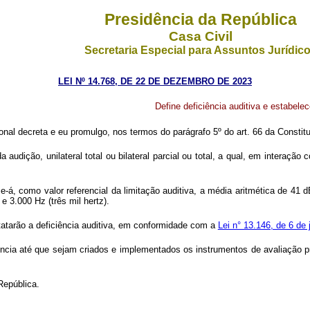
Presidência da República
Casa Civil
Secretaria Especial para Assuntos Jurídic
LEI Nº 14.768, DE 22 DE DEZEMBRO DE 2023
Define deficiência auditiva e estabelece
al decreta e eu promulgo, nos termos do parágrafo 5º do art. 66 da Constitu
a audição, unilateral total ou bilateral parcial ou total, a qual, em interaçã
se-á, como valor referencial da limitação auditiva, a média aritmética de 41
 e 3.000 Hz (três mil hertz).
statarão a deficiência auditiva, em conformidade com a
Lei n° 13.146, de 6 de 
gência até que sejam criados e implementados os instrumentos de avaliação 
República.