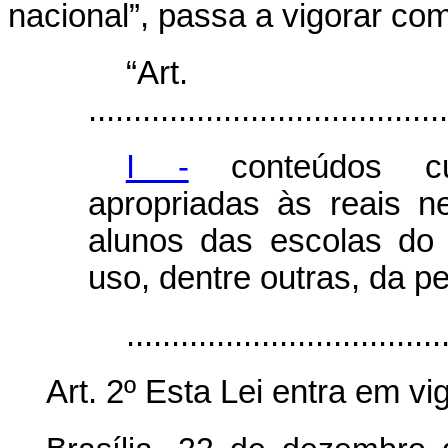
nacional”, passa a vigorar co
“Ar
........................................
I -
conteúdos cur
apropriadas às reais n
alunos das escolas do
uso, dentre outras, da p
..................................
Art. 2º Esta Lei entra em v