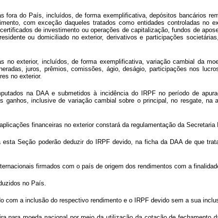
ras fora do País, incluídos, de forma exemplificativa, depósitos bancários re
imento, com exceção daqueles tratados como entidades controladas no exter
certificados de investimento ou operações de capitalização, fundos de aposen
residente ou domiciliado no exterior, derivativos e participações societári
as no exterior, incluídos, de forma exemplificativa, variação cambial da 
neradas, juros, prêmios, comissões, ágio, deságio, participações nos luc
es no exterior.
putados na DAA e submetidos à incidência do IRPF no período de apura
 ganhos, inclusive de variação cambial sobre o principal, no resgate, na 
 aplicações financeiras no exterior constará da regulamentação da Secretaria
a esta Seção poderão deduzir do IRPF devido, na ficha da DAA de que trata
ternacionais firmados com o país de origem dos rendimentos com a finalidade 
oduzidos no País.
do com a inclusão do respectivo rendimento e o IRPF devido sem a sua inclu
ira para moeda nacional por meio da utilização da cotação de fechamento da