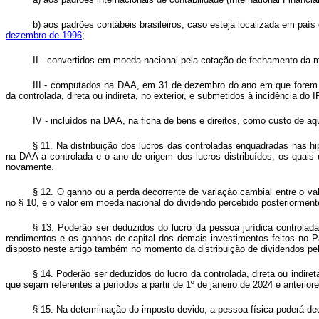
b) aos padrões contábeis brasileiros, caso esteja localizada em país
dezembro de 1996
;
II - convertidos em moeda nacional pela cotação de fechamento da mo
III - computados na DAA, em 31 de dezembro do ano em que forem ap
da controlada, direta ou indireta, no exterior, e submetidos à incidência do
IV - incluídos na DAA, na ficha de bens e direitos, como custo de aqu
§ 11. Na distribuição dos lucros das controladas enquadradas nas hip
na DAA a controlada e o ano de origem dos lucros distribuídos, os quais 
novamente.
§ 12. O ganho ou a perda decorrente de variação cambial entre o va
no § 10, e o valor em moeda nacional do dividendo percebido posteriormente
§ 13. Poderão ser deduzidos do lucro da pessoa jurídica controlada
rendimentos e os ganhos de capital dos demais investimentos feitos no Pa
disposto neste artigo também no momento da distribuição de dividendos pel
§ 14. Poderão ser deduzidos do lucro da controlada, direta ou indire
que sejam referentes a períodos a partir de 1º de janeiro de 2024 e anterior
§ 15. Na determinação do imposto devido, a pessoa física poderá dedu