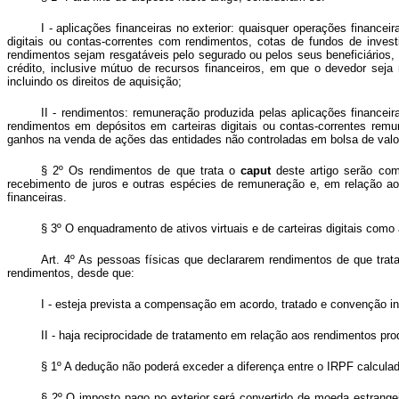
I - aplicações financeiras no exterior: quaisquer operações financei
digitais ou contas-correntes com rendimentos, cotas de fundos de invest
rendimentos sejam resgatáveis pelo segurado ou pelos seus beneficiários, 
crédito, inclusive mútuo de recursos financeiros, em que o devedor seja 
incluindo os direitos de aquisição;
II - rendimentos: remuneração produzida pelas aplicações financeir
rendimentos em depósitos em carteiras digitais ou contas-correntes remu
ganhos na venda de ações das entidades não controladas em bolsa de valor
§ 2º Os rendimentos de que trata o
caput
deste artigo serão com
recebimento de juros e outras espécies de remuneração e, em relação aos
financeiras.
§ 3º O enquadramento de ativos virtuais e de carteiras digitais como
Art. 4º As pessoas físicas que declararem rendimentos de que trat
rendimentos, desde que:
I - esteja prevista a compensação em acordo, tratado e convenção in
II - haja reciprocidade de tratamento em relação aos rendimentos pr
§ 1º A dedução não poderá exceder a diferença entre o IRPF calcula
§ 2º O imposto pago no exterior será convertido de moeda estrange