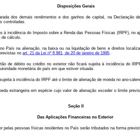
Disposições Gerais
parada dos demais rendimentos e dos ganhos de capital, na Declaração de 
s controladas.
tos à incidência do Imposto sobre a Renda das Pessoas Físicas (IRPF), no aj
de cálculo.
no País na alienação, na baixa ou na liquidação de bens e direitos localiza
previstas no
art. 21 da Lei nº 8.981, de 20 de janeiro de 1995
.
tão de débito ou crédito no exterior não ficará sujeita à incidência do
 autoridade monetária do país em que estiver situada.
sujeita à incidência do IRPF até o limite de alienação de moeda no ano-calen
a estrangeira em espécie cujo valor de alienação exceder o limite previsto
Seção II
Das Aplicações Financeiras no Exterior
r pelas pessoas físicas residentes no País serão tributados na forma prevista