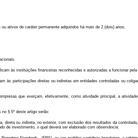
s ou ativos de caráter permanente adquiridos há mais de 2 (dois) anos;
acionais.
e aplicam às instituições financeiras reconhecidas e autorizadas a funcionar p
licam às participações diretas ou indiretas em entidades controladas ou coli
s empresas que exerçam, efetivamente, como atividade principal, a atividade
 no § 5º deste artigo serão:
, direta ou indireta, no exterior, com exclusão dos resultados da controlada,
ndo de investimento, o qual deverá ser elaborado com observância:
l Reporting Standards - IFRS), ou aos padrões contábeis brasileiros, a critério