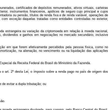
munerados, certificados de depósitos remunerados, ativos virtuais, carteiras
ior, instrumentos financeiros, apólices de seguro cujo principal e cujos
tadoria ou pensão, títulos de renda fixa e de renda variável, operações de
as, com exceção daquelas tratadas como entidades controladas no exterior,
moeda estrangeira ou variação da criptomoeda em relação à moeda nacional,
ros, dividendos e ganhos em negociações no mercado secundário, inclusive
ção em que forem efetivamente percebidos pela pessoa física, como no
amortização, na alienação, no vencimento ou na liquidação das aplicações
 Especial da Receita Federal do Brasil do Ministério da Fazenda.
 o art. 2º desta Lei, o imposto sobre a renda pago no país de origem dos
de evitar a dupla tributação; ou
são.
 moeda estrangeira divulgada, para compra, pelo Banco Central do Brasil,