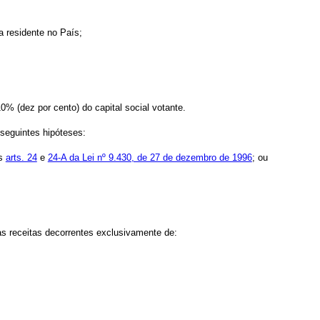
a residente no País;
0% (dez por cento) do capital social votante.
 seguintes hipóteses:
os
arts. 24
e
24-A da Lei nº 9.430, de 27 de dezembro de 1996
; ou
 as receitas decorrentes exclusivamente de: