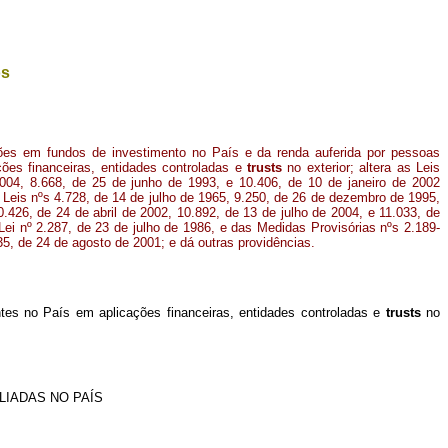
os
ções em fundos de investimento no País e da renda auferida por pessoas
ções financeiras, entidades controladas e
trusts
no exterior; altera as Leis
04, 8.668, de 25 de junho de 1993, e 10.406, de 10 de janeiro de 2002
s Leis nºs 4.728, de 14 de julho de 1965, 9.250, de 26 de dezembro de 1995,
426, de 24 de abril de 2002, 10.892, de 13 de julho de 2004, e 11.033, de
ei nº 2.287, de 23 de julho de 1986, e das Medidas Provisórias nºs 2.189-
35, de 24 de agosto de 2001; e dá outras providências
.
ntes no País em aplicações financeiras, entidades controladas e
trusts
no
LIADAS NO PAÍS