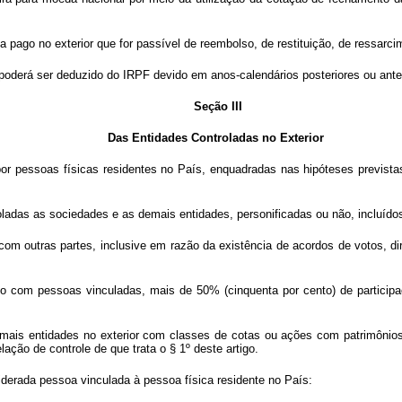
 pago no exterior que for passível de reembolso, de restituição, de ressarc
 poderá ser deduzido do IRPF devido em anos-calendários posteriores ou ante
Seção III
Das Entidades Controladas no Exterior
por pessoas físicas residentes no País, enquadradas nas hipóteses previst
oladas as sociedades e as demais entidades, personificadas ou não, incluído
to com outras partes, inclusive em razão da existência de acordos de votos, 
nto com pessoas vinculadas, mais de 50% (cinquenta por cento) de participa
emais entidades no exterior com classes de cotas ou ações com patrimônio
lação de controle de que trata o § 1º deste artigo.
nsiderada pessoa vinculada à pessoa física residente no País: