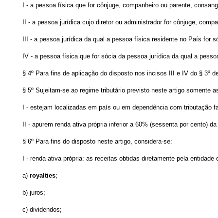
I - a pessoa física que for cônjuge, companheiro ou parente, consangu
II - a pessoa jurídica cujo diretor ou administrador for cônjuge, comp
III - a pessoa jurídica da qual a pessoa física residente no País for sóc
IV - a pessoa física que for sócia da pessoa jurídica da qual a pessoa 
§ 4º Para fins de aplicação do disposto nos incisos III e IV do § 3º 
§ 5º Sujeitam-se ao regime tributário previsto neste artigo somente 
I - estejam localizadas em país ou em dependência com tributação fa
II - apurem renda ativa própria inferior a 60% (sessenta por cento) da 
§ 6º Para fins do disposto neste artigo, considera-se:
I - renda ativa própria: as receitas obtidas diretamente pela entida
a)
royalties
;
b) juros;
c) dividendos;