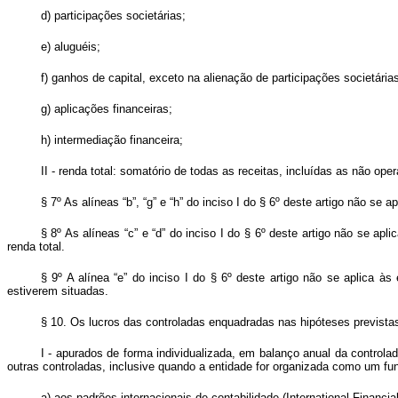
d) participações societárias;
e) aluguéis;
f) ganhos de capital, exceto na alienação de participações societária
g) aplicações financeiras;
h) intermediação financeira;
II - renda total: somatório de todas as receitas, incluídas as não oper
§ 7º As alíneas “b”, “g” e “h” do inciso I do § 6º deste artigo não s
§ 8º As alíneas “c” e “d” do inciso I do § 6º deste artigo não se ap
renda total.
§ 9º A alínea “e” do inciso I do § 6º deste artigo não se aplica à
estiverem situadas.
§ 10. Os lucros das controladas enquadradas nas hipóteses previstas
I - apurados de forma individualizada, em balanço anual da controlada
outras controladas, inclusive quando a entidade for organizada como um fu
a) aos padrões internacionais de contabilidade (International Financia