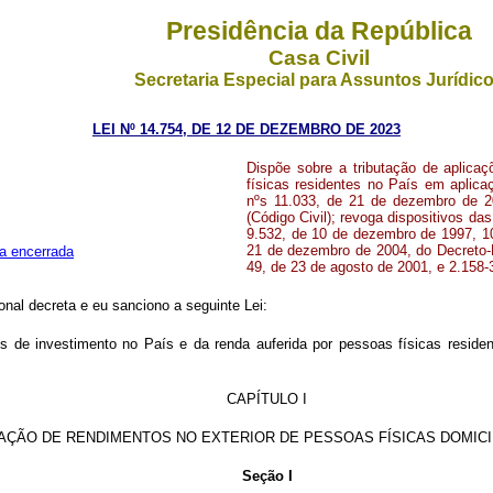
Presidência da República
Casa Civil
Secretaria Especial para Assuntos Jurídic
LEI Nº 14.754, DE 12 DE DEZEMBRO DE 2023
Dispõe sobre a tributação de aplica
físicas residentes no País em aplica
nºs 11.033, de 21 de dezembro de 20
(Código Civil); revoga dispositivos da
9.532, de 10 de dezembro de 1997, 10.
21 de dezembro de 2004, do Decreto-L
a encerrada
49, de 23 de agosto de 2001, e 2.158-
al decreta e eu sanciono a seguinte Lei:
s de investimento no País e da renda auferida por pessoas físicas reside
CAPÍTULO I
TAÇÃO DE RENDIMENTOS NO EXTERIOR DE PESSOAS FÍSICAS DOMICI
Seção I