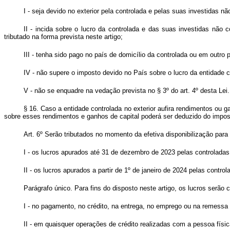
I - seja devido no exterior pela controlada e pelas suas investidas nã
II - incida sobre o lucro da controlada e das suas investidas não
tributado na forma prevista neste artigo;
III - tenha sido pago no país de domicílio da controlada ou em outro p
IV - não supere o imposto devido no País sobre o lucro da entidade 
V - não se enquadre na vedação prevista no § 3º do art. 4º desta Lei.
§ 16. Caso a entidade controlada no exterior aufira rendimentos ou 
sobre esses rendimentos e ganhos de capital poderá ser deduzido do imposto
Art. 6º
Serão tributados no momento da efetiva disponibilização para a
I - os lucros apurados até 31 de dezembro de 2023 pelas controladas 
II - os lucros apurados a partir de 1º de janeiro de 2024 pelas contr
Parágrafo único. Para fins do disposto neste artigo, os lucros serão 
I - no pagamento, no crédito, na entrega, no emprego ou na remessa d
II - em quaisquer operações de crédito realizadas com a pessoa físic