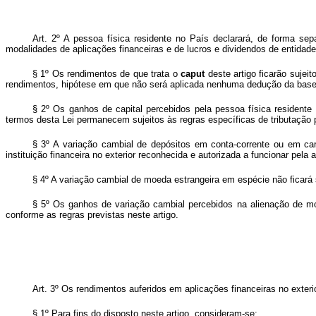
Art. 2º A pessoa física residente no País declarará, de forma se
modalidades de aplicações financeiras e de lucros e dividendos de entidade
§ 1º Os rendimentos de que trata o
caput
deste artigo ficarão sujei
rendimentos, hipótese em que não será aplicada nenhuma dedução da base 
§ 2º Os ganhos de capital percebidos pela pessoa física residente 
termos desta Lei permanecem sujeitos às regras específicas de tributação 
§ 3º A variação cambial de depósitos em conta-corrente ou em car
instituição financeira no exterior reconhecida e autorizada a funcionar pela
§ 4º A variação cambial de moeda estrangeira em espécie não ficará 
§ 5º Os ganhos de variação cambial percebidos na alienação de moed
conforme as regras previstas neste artigo.
Art. 3º Os rendimentos auferidos em aplicações financeiras no exterio
§ 1º Para fins do disposto neste artigo, consideram-se: