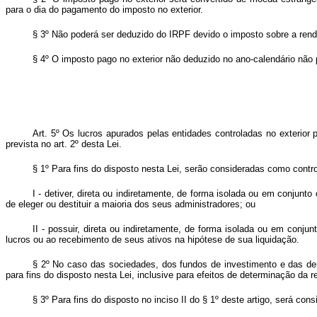
para o dia do pagamento do imposto no exterior.
§ 3º Não poderá ser deduzido do IRPF devido o imposto sobre a renda
§ 4º O imposto pago no exterior não deduzido no ano-calendário não
Art. 5º
Os lucros apurados pelas entidades controladas no exterior 
prevista no art. 2º desta Lei.
§ 1º Para fins do disposto nesta Lei, serão consideradas como contr
I - detiver, direta ou indiretamente, de forma isolada ou em conjun
de eleger ou destituir a maioria dos seus administradores; ou
II - possuir, direta ou indiretamente, de forma isolada ou em conju
lucros ou ao recebimento de seus ativos na hipótese de sua liquidação.
§ 2º No caso das sociedades, dos fundos de investimento e das d
para fins do disposto nesta Lei, inclusive para efeitos de determinação da re
§ 3º Para fins do disposto no inciso II do § 1º deste artigo, será co