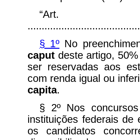
“Ar
........................................
§ 1º
No preenchiment
caput
deste artigo, 50%
ser reservadas aos est
com renda igual ou infer
capita
.
§ 2º Nos concursos 
instituições federais de
os candidatos concorr