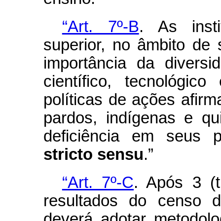
“Art. 7º-B
. As inst
superior, no âmbito de
importância da divers
científico, tecnológi
políticas de ações afirm
pardos, indígenas e q
deficiência em seus 
stricto sensu
.”
“Art. 7º-C
. Após 3 (
resultados do censo 
deverá adotar metodolo