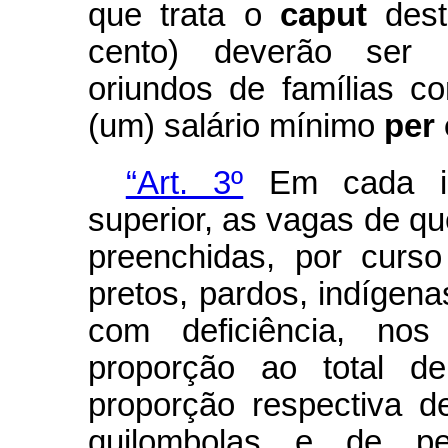
que trata o
caput
dest
cento) deverão ser 
oriundos de famílias co
(um) salário mínimo
per 
“Art. 3º
Em cada ins
superior, as vagas de que
preenchidas, por curso
pretos, pardos, indígen
com deficiência, nos
proporção ao total d
proporção respectiva d
quilombolas e de pe