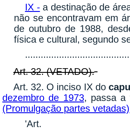
IX -
a destinação de áre
não se encontravam em ár
de outubro de 1988, desd
física e cultural, segundo 
.......................................
Art. 32. (VETADO).
Art. 32. O inciso IX do
cap
dezembro de 1973
, passa a
(Promulgação partes vetadas)
'Ar