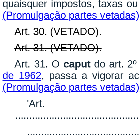
quaisquer impostos, taxas ou
(Promulgação partes vetadas)
Art. 30. (VETADO).
Art. 31. (VETADO).
Art. 31. O
caput
do art. 2
de 1962
, passa a vigorar 
(Promulgação partes vetadas)
'Ar
............................................
........................................