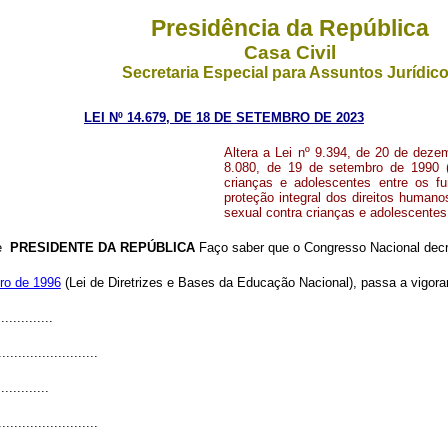
Presidência da República
Casa Civil
Secretaria Especial para Assuntos Jurídic
LEI Nº 14.679, DE 18 DE SETEMBRO DE 2023
Altera a Lei nº 9.394, de 20 de deze
8.080, de 19 de setembro de 1990 (L
crianças e adolescentes entre os f
proteção integral dos direitos humano
sexual contra crianças e adolescentes
de
PRESIDENTE DA REPÚBLICA
Faço saber que o Congresso Nacional decre
ro de 1996
(Lei de Diretrizes e Bases da Educação Nacional), passa a vigorar
.............
.........................
............
.........................