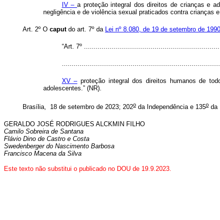
IV –
a proteção integral dos direitos de crianças e 
negligência e de violência sexual praticados contra crianças 
Art. 2º O
caput
do art. 7º da
Lei nº 8.080, de 19 de setembro de 199
“Art. 7º .....................................................................
...............................................................................
XV –
proteção integral dos direitos humanos de todo
adolescentes.” (NR).
o
o
Brasília, 18 de setembro de 2023; 202
da Independência e 135
da 
GERALDO JOSÉ RODRIGUES ALCKMIN FILHO
Camilo Sobreira de Santana
Flávio Dino de Castro e Costa
Swedenberger do Nascimento Barbosa
Francisco Macena da Silva
Este texto não substitui o publicado no DOU de 19
.9.2023.