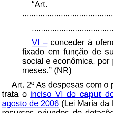
“Ar
........................................
...................................
VI –
conceder à ofendi
fixado em função de su
social e econômica, por 
meses.” (NR)
Art. 2º As despesas com o 
trata o
inciso VI do
caput
do
agosto de 2006
(Lei Maria da
recursos oriundos de dotaçõ