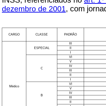
INSS, referenciados no
art. 1
dezembro de 2001
, com jorna
CARGO
CLASSE
PADRÃO
III
ESPECIAL
II
I
VI
V
IV
C
III
II
I
VI
Médico
V
IV
B
III
II