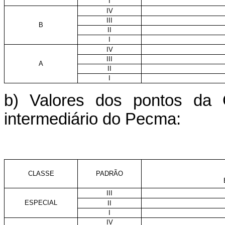
I
IV
III
B
II
I
IV
III
A
II
I
b) Valores dos pontos da
intermediário do Pecma:
CLASSE
PADRÃO
III
ESPECIAL
II
I
IV