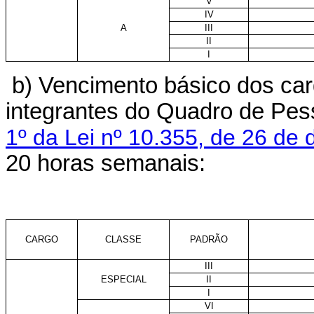
V
IV
A
III
II
I
b) Vencimento básico dos car
integrantes do Quadro de Pes
1º da Lei nº 10.355, de 26 de
20 horas semanais:
CARGO
CLASSE
PADRÃO
III
ESPECIAL
II
I
VI