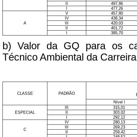
II
497,86
I
477,26
V
457,80
IV
438,34
A
III
420,03
II
401,72
I
385,70
b) Valor da GQ para os car
Técnico Ambiental da Carreira
CLASSE
PADRÃO
Nível I
III
315,01
ESPECIAL
II
303,02
I
292,12
IV
280,13
III
269,23
C
II
259,42
I
248,52