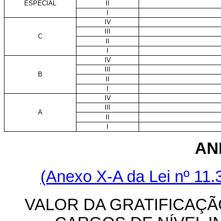
ESPECIAL
II
I
IV
III
C
II
I
IV
III
B
II
I
IV
III
A
II
I
AN
(Anexo X-A da Lei nº 11.
VALOR DA GRATIFICAÇÃ