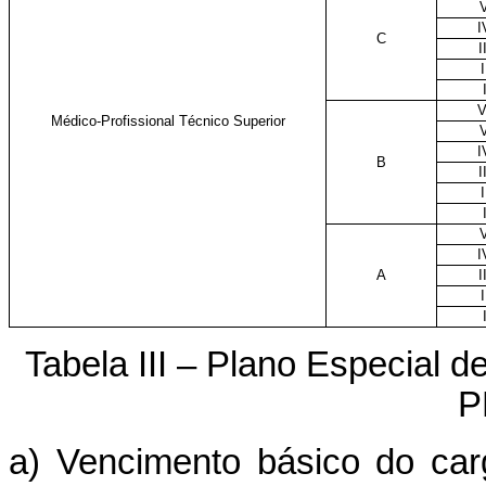
I
C
I
I
V
Médico-Profissional Técnico Superior
I
B
I
I
I
A
I
I
Tabela III – Plano Especial d
P
a) Vencimento básico do ca