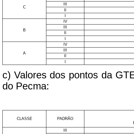
III
C
II
I
IV
III
B
II
I
IV
III
A
II
I
c) Valores dos pontos da GTE
do Pecma:
CLASSE
PADRÃO
III