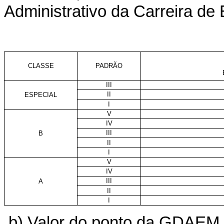
Administrativo da Carreira de
CLASSE
PADRÃO
III
II
ESPECIAL
I
V
IV
III
B
II
I
V
IV
III
A
II
I
b) Valor do ponto da GDAEM 