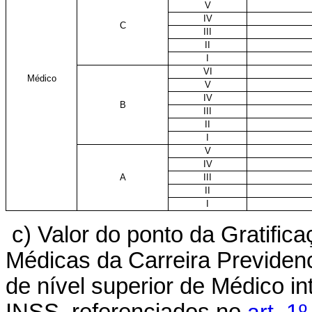
V
IV
C
III
II
I
VI
Médico
V
IV
B
III
II
I
V
IV
A
III
II
I
c) Valor do ponto da Gratifi
Médicas da Carreira Previden
de nível superior de Médico i