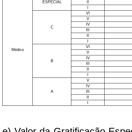
ESPECIAL
II
I
VI
V
IV
C
III
II
I
VI
Médico
V
IV
B
III
II
I
V
IV
A
III
II
I
e) Valor da Gratificação Espe