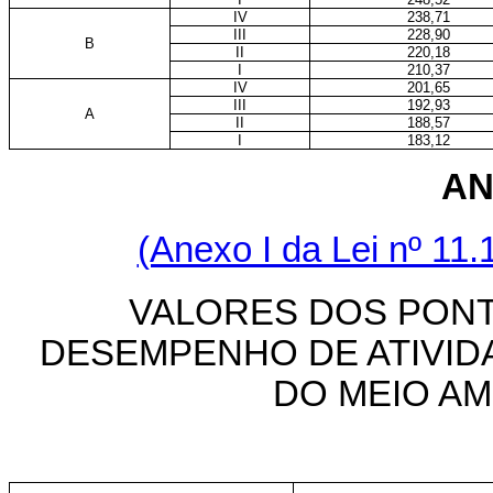
IV
238,71
III
228,90
B
II
220,18
I
210,37
IV
201,65
III
192,93
A
II
188,57
I
183,12
AN
(Anexo I da Lei nº 11.
VALORES DOS PONT
DESEMPENHO DE ATIVID
DO MEIO A