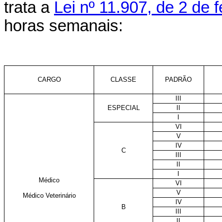
trata a
Lei nº 11.907, de 2 de 
horas semanais:
CARGO
CLASSE
PADRÃO
III
ESPECIAL
II
I
VI
V
IV
C
III
II
I
Médico
VI
V
Médico Veterinário
IV
B
III
II