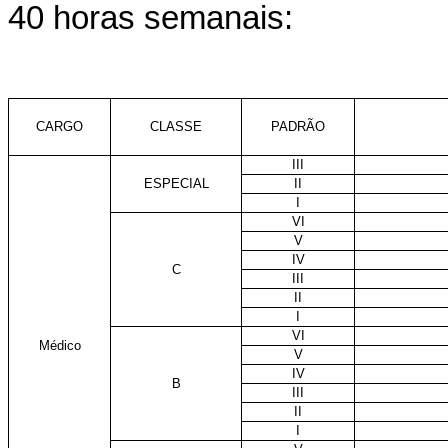
40 horas semanais:
CARGO
CLASSE
PADRÃO
III
ESPECIAL
II
I
VI
V
IV
C
III
II
I
VI
Médico
V
IV
B
III
II
I