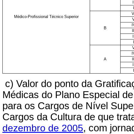
I
V
Médico-Profissional Técnico Superior
I
B
I
I
I
A
I
I
c) Valor do ponto da Gratifi
Médicas do Plano Especial de
para os Cargos de Nível Supe
Cargos da Cultura de que trat
dezembro de 2005
, com jorna