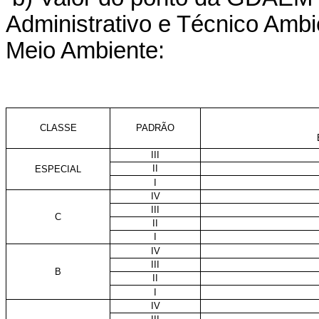
Administrativo e Técnico Ambi
Meio Ambiente:
CLASSE
PADRÃO
III
II
ESPECIAL
I
IV
III
C
II
I
IV
III
B
II
I
IV