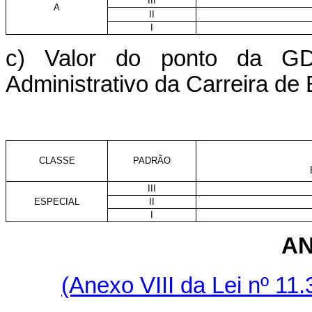
III
A
II
I
c) Valor do ponto da GD
Administrativo da Carreira de
CLASSE
PADRÃO
III
ESPECIAL
II
I
AN
(Anexo VIII da Lei nº 11