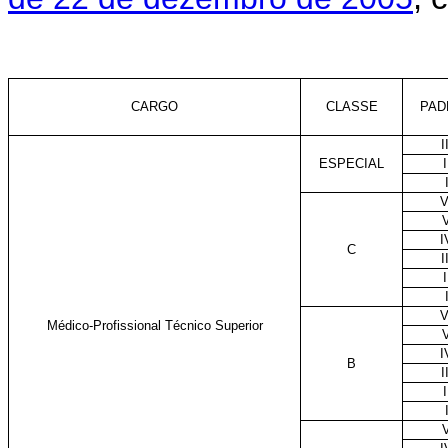
CARGO
CLASSE
PAD
I
ESPECIAL
I
V
I
C
I
I
V
Médico-Profissional Técnico Superior
I
B
I
I