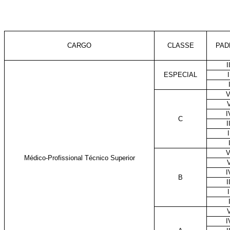
CARGO
CLASSE
PAD
I
ESPECIAL
I
V
I
C
I
I
V
Médico-Profissional Técnico Superior
I
B
I
I
I