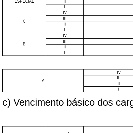
ESPECIAL
II
I
IV
III
C
II
I
IV
III
B
II
I
IV
III
A
II
I
c) Vencimento básico dos carg