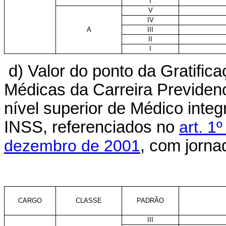
I
V
IV
A
III
II
I
d) Valor do ponto da Gratifi
Médicas da Carreira Previden
nível superior de Médico inte
INSS, referenciados no
art. 1
dezembro de 2001
, com jorna
CARGO
CLASSE
PADRÃO
III