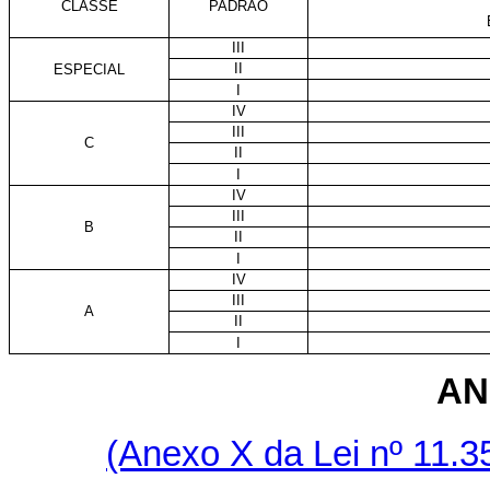
CLASSE
PADRÃO
III
II
ESPECIAL
I
IV
III
C
II
I
IV
III
B
II
I
IV
III
A
II
I
AN
(Anexo X da Lei nº 11.3