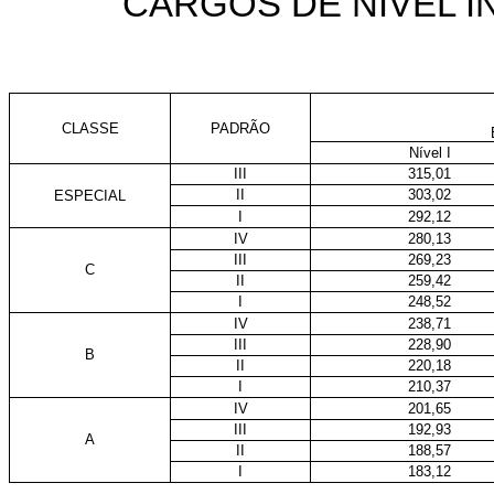
CARGOS DE NÍVEL 
CLASSE
PADRÃO
Nível I
III
315,01
II
303,02
ESPECIAL
I
292,12
IV
280,13
III
269,23
C
II
259,42
I
248,52
IV
238,71
III
228,90
B
II
220,18
I
210,37
IV
201,65
III
192,93
A
II
188,57
I
183,12