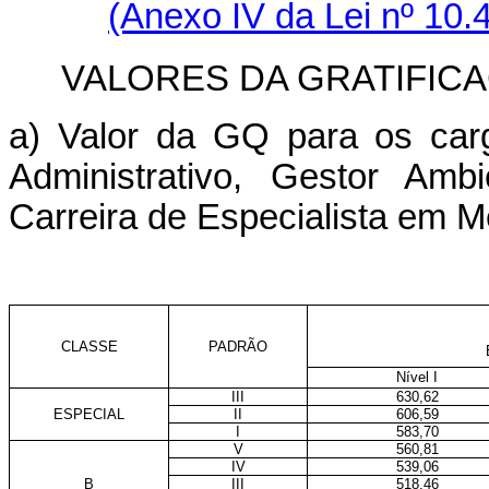
(Anexo IV da Lei nº 10.
VALORES DA GRATIFIC
a) Valor da GQ para os carg
Administrativo, Gestor Amb
Carreira de Especialista em M
CLASSE
PADRÃO
Nível I
III
630,62
ESPECIAL
II
606,59
I
583,70
V
560,81
IV
539,06
B
III
518,46