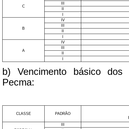
III
C
II
I
IV
III
B
II
I
IV
III
A
II
I
b) Vencimento básico dos c
Pecma:
CLASSE
PADRÃO
III