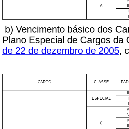
I
A
I
I
b) Vencimento básico dos Car
Plano Especial de Cargos da C
de 22 de dezembro de 2005
, 
CARGO
CLASSE
PAD
I
ESPECIAL
I
V
I
C
I