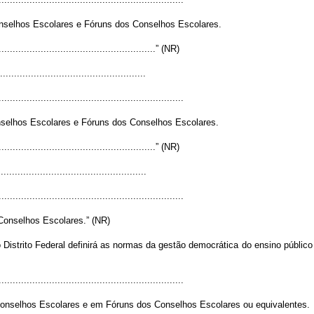
, Conselhos Escolares e Fóruns dos Conselhos Escolares.
.........................................................” (NR)
...................................................
..................................................................
 Conselhos Escolares e Fóruns dos Conselhos Escolares.
.........................................................” (NR)
....................................................
..................................................................
os Conselhos Escolares.” (NR)
o Distrito Federal definirá as normas da gestão democrática do ensino públi
..................................................................
Conselhos Escolares e em Fóruns dos Conselhos Escolares ou equivalentes.