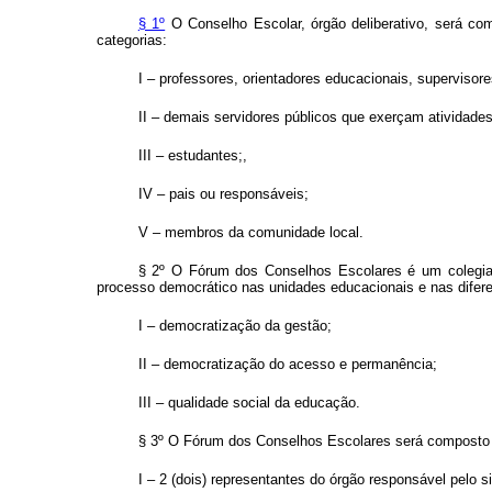
§ 1º
O Conselho Escolar, órgão deliberativo, será co
categorias:
I – professores, orientadores educacionais, supervisor
II – demais servidores públicos que exerçam atividades
III – estudantes;,
IV – pais ou responsáveis;
V – membros da comunidade local.
§ 2º O Fórum dos Conselhos Escolares é um colegiado
processo democrático nas unidades educacionais e nas diferen
I – democratização da gestão;
II – democratização do acesso e permanência;
III – qualidade social da educação.
§ 3º O Fórum dos Conselhos Escolares será composto
I – 2 (dois) representantes do órgão responsável pelo 