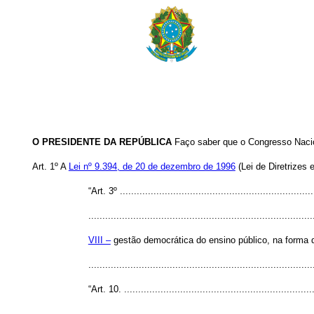
O PRESIDENTE DA REPÚBLICA
Faço saber que o Congresso Nacion
Art. 1º A
Lei nº 9.394, de 20 de dezembro de 1996
(Lei de Diretrizes
“Art. 3º ......................................................................
................................................................................
VIII –
gestão democrática do ensino público, na forma de
...............................................................................
“Art. 10. ....................................................................
................................................................................