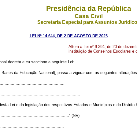
Presidência da República
Casa Civil
Secretaria Especial para Assuntos Jurídic
LEI Nº 14.644, DE 2 DE AGOSTO DE 2023
Altera a Lei nº 9.394, de 20 de dezem
instituição de Conselhos Escolares e
al decreta e eu sanciono a seguinte Lei:
 e Bases da Educação Nacional), passa a vigorar com as seguintes alterações
....................................................
..................................................................
sta Lei e da legislação dos respectivos Estados e Municípios e do Distrito 
..........................................................” (NR)
....................................................
..................................................................