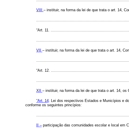
VIII
– instituir, na forma da lei de que trata o art. 14
...............................................................................
“Art. 11. .....................................................................
................................................................................
VII
– instituir, na forma da lei de que trata o art. 14,
...............................................................................
“Art. 12. ....................................................................
................................................................................
XII
– instituir, na forma da lei de que trata o art. 14, 
“Art. 14
. Lei dos respectivos Estados e Municípios e d
conforme os seguintes princípios:
................................................................................
II –
participação das comunidades escolar e local em 