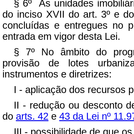
§ 6º As unidades imobiliár
do inciso XVII do art. 3º e do
concluídas e entregues no 
entrada em vigor desta Lei.
§ 7º No âmbito do progr
provisão de lotes urbani
instrumentos e diretrizes:
I - aplicação dos recursos pr
II - redução ou desconto 
do
arts. 42
e
43 da Lei nº 11.9
III - possibilidade de que o