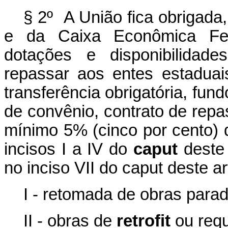
§ 2º A União fica obrigada
e da Caixa Econômica Fe
dotações e disponibilidade
repassar aos entes estaduais,
transferência obrigatória, fun
de convênio, contrato de rep
mínimo 5% (cinco por cento) 
incisos I a IV do
caput
deste 
no inciso VII do
caput
deste ar
I - retomada de obras para
II - obras de
retrofit
ou requ