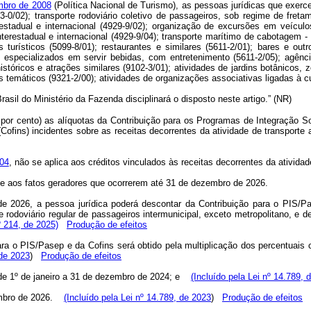
embro de 2008
(Política Nacional de Turismo), as pessoas jurídicas que exerc
/02); transporte rodoviário coletivo de passageiros, sob regime de fretame
restadual e internacional (4929-9/02); organização de excursões em veículos
nterestadual e internacional (4929-9/04); transporte marítimo de cabotagem -
s turísticos (5099-8/01); restaurantes e similares (5611-2/01); bares e o
 especializados em servir bebidas, com entretenimento (5611-2/05); agênci
stóricos e atrações similares (9102-3/01); atividades de jardins botânicos, 
 temáticos (9321-2/00); atividades de organizações associativas ligadas à cul
asil do Ministério da Fazenda disciplinará o disposto neste artigo.” (NR)
ro por cento) as alíquotas da Contribuição para os Programas de Integração 
Cofins) incidentes sobre as receitas decorrentes da atividade de transpor
004
, não se aplica aos créditos vinculados às receitas decorrentes da atividad
se aos fatos geradores que ocorrerem até 31 de dezembro de 2026.
de 2026, a pessoa jurídica poderá descontar da Contribuição para o PIS/
 rodoviário regular de passageiros intermunicipal, exceto metropolitano, e de
 214, de 2025)
Produção de efeitos
ra o PIS/Pasep e da Cofins será obtido pela multiplicação dos percentuais c
 de 2023
)
Produção de efeitos
) de 1º de janeiro a 31 de dezembro de 2024; e
(Incluído pela Lei nº 14.789, 
mbro de 2026.
(Incluído pela Lei nº 14.789, de 2023
)
Produção de efeitos