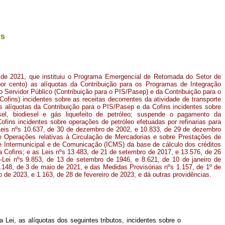
os
o de 2021, que instituiu o Programa Emergencial de Retomada do Setor de
or cento) as alíquotas da Contribuição para os Programas de Integração
 Servidor Público (Contribuição para o PIS/Pasep) e da Contribuição para o
ofins) incidentes sobre as receitas decorrentes da atividade de transporte
s alíquotas da Contribuição para o PIS/Pasep e da Cofins incidentes sobre
el, biodiesel e gás liquefeito de petróleo; suspende o pagamento da
fins incidentes sobre operações de petróleo efetuadas por refinarias para
Leis nºs 10.637, de 30 de dezembro de 2002, e 10.833, de 29 de dezembro
e Operações relativas à Circulação de Mercadorias e sobre Prestações de
 e Intermunicipal e de Comunicação (ICMS) da base de cálculo dos créditos
 Cofins; e as Leis nºs 13.483, de 21 de setembro de 2017, e 13.576, de 26
Lei nºs 9.853, de 13 de setembro de 1946, e 8.621, de 10 de janeiro de
4.148, de 3 de maio de 2021, e das Medidas Provisórias nºs 1.157, de 1º de
ro de 2023, e 1.163, de 28 de fevereiro de 2023; e dá outras providências.
Lei, as alíquotas dos seguintes tributos, incidentes sobre o