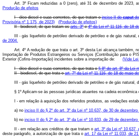
Art. 3º Ficam reduzidas a 0 (zero), até 31 de dezembro de 2023,
Produção de efeitos
I - óleo diesel e suas correntes, de que tratam o
inciso II do
caput
do 
Provisória nº 1.175, de 2023)
(Produção de efeitos)
II - biodiesel, de que tratam os
arts. 3º
e
4º da Lei nº 11.116, de 18 
III - gás liquefeito de petróleo derivado de petróleo e de gás natural
de 2004.
Art. 4º A redução de que trata o art. 3º desta Lei alcança também, 
Importação de Produtos Estrangeiros ou Serviços (Contribuição para o PI
Exterior (Cofins-Importação) incidentes sobre a importação de:
(Vide Le
I - óleo diesel e suas correntes, de que trata o
§ 8º do art. 8º da Lei 
II - biodiesel, de que trata o
art. 7º da Lei nº 11.116, de 18 de maio d
III - gás liquefeito de petróleo derivado de petróleo e de gás natural, 
§ 1º Aplicam-se às pessoas jurídicas atuantes na cadeia econômica do
I - em relação à aquisição dos referidos produtos, as vedações estab
a) no
inciso II do § 2º do art. 3º da Lei nº 10.637, de 30 de dezembro
b) no
inciso II do § 2º do art. 3º da Lei nº 10.833, de 29 de dezembro
II - em relação aos créditos de que tratam o
art. 3º da Lei nº 10.637
deste parágrafo, a autorização de que trata o
art. 17 da Lei nº 11.033, de 