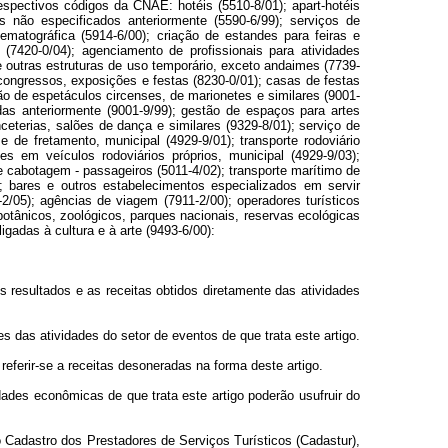
spectivos códigos da CNAE: hotéis (5510-8/01); apart-hotéis
s não especificados anteriormente (5590-6/99); serviços de
nematográfica (5914-6/00); criação de estandes para feiras e
(7420-0/04); agenciamento de profissionais para atividades
 e outras estruturas de uso temporário, exceto andaimes (7739-
 congressos, exposições e festas (8230-0/01); casas de festas
ão de espetáculos circenses, de marionetes e similares (9001-
das anteriormente (9001-9/99); gestão de espaços para artes
ceterias, salões de dança e similares (9329-8/01); serviço de
 de fretamento, municipal (4929-9/01); transporte rodoviário
es em veículos rodoviários próprios, municipal (4929-9/03);
de cabotagem - passageiros (5011-4/02); transporte marítimo de
1); bares e outros estabelecimentos especializados em servir
2/05); agências de viagem (7911-2/00); operadores turísticos
 botânicos, zoológicos, parques nacionais, reservas ecológicas
gadas à cultura e à arte (9493-6/00):
s resultados e as receitas obtidos diretamente das atividades
es das atividades do setor de eventos de que trata este artigo.
eferir-se a receitas desoneradas na forma deste artigo.
dades econômicas de que trata este artigo poderão usufruir do
 o Cadastro dos Prestadores de Serviços Turísticos (Cadastur),