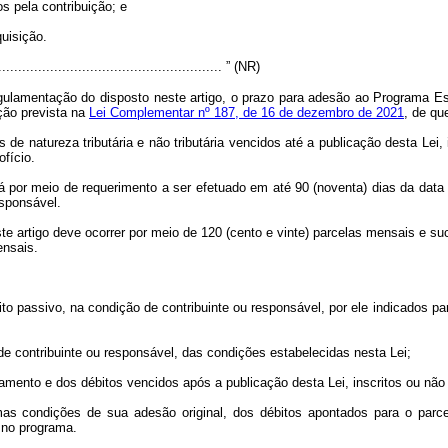
os pela contribuição; e
uisição.
......................................................... ” (NR)
regulamentação do disposto neste artigo, o prazo para adesão ao Programa Es
ção prevista na
Lei Complementar nº 187, de 16 de dezembro de 2021
, de que
 de natureza tributária e não tributária vencidos até a publicação desta Lei,
fício.
rá por meio de requerimento a ser efetuado em até 90 (noventa) dias da data
esponsável.
te artigo deve ocorrer por meio de 120 (cento e vinte) parcelas mensais e
ensais.
jeito passivo, na condição de contribuinte ou responsável, por ele indicados
o de contribuinte ou responsável, das condições estabelecidas nesta Lei;
lamento e dos débitos vencidos após a publicação desta Lei, inscritos ou não
smas condições de sua adesão original, dos débitos apontados para o parc
o no programa.