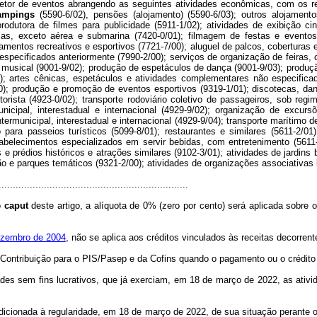
 setor de eventos abrangendo as seguintes atividades econômicas, com os re
ampings
(5590-6/02), pensões (alojamento) (5590-6/03); outros alojamento
odutora de filmes para publicidade (5911-1/02); atividades de exibição ci
fias, exceto aérea e submarina (7420-0/01); filmagem de festas e eventos 
uipamentos recreativos e esportivos (7721-7/00); aluguel de palcos, coberturas
 especificados anteriormente (7990-2/00); serviços de organização de feiras,
o musical (9001-9/02); produção de espetáculos de dança (9001-9/03); produç
6); artes cênicas, espetáculos e atividades complementares não especifica
00); produção e promoção de eventos esportivos (9319-1/01); discotecas, dan
ista (4923-0/02); transporte rodoviário coletivo de passageiros, sob regime
nicipal, interestadual e internacional (4929-9/02); organização de excursõ
termunicipal, interestadual e internacional (4929-9/04); transporte marítimo 
o para passeios turísticos (5099-8/01); restaurantes e similares (5611-2/0
abelecimentos especializados em servir bebidas, com entretenimento (5611-
e prédios históricos e atrações similares (9102-3/01); atividades de jardins
o e parques temáticos (9321-2/00); atividades de organizações associativas li
...................................................................
o
caput
deste artigo, a alíquota de 0% (zero por cento) será aplicada sobre o
dezembro de 2004
, não se aplica aos créditos vinculados às receitas decorrent
Contribuição para o PIS/Pasep e da Cofins quando o pagamento ou o crédito r
ades sem fins lucrativos, que já exerciam, em 18 de março de 2022, as ativi
condicionada à regularidade, em 18 de março de 2022, de sua situação perante