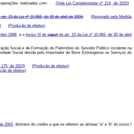
obre operações realizadas com:
(Vide Lei Complementar nº 214, de 2025)
 art. 23 da Lei nº 10.865, de 30 de abril de 2004;
(Revogado pela Medida
)
(Produção de efeitos)
embro 1998
, e o
inciso III do
caput
do art. 23 da Lei nº 10.865, de 30 de abril
gração Social e de Formação do Patrimônio do Servidor Público incidente na
ridade Social devida pelo Importador de Bens Estrangeiros ou Serviços do
.175, de 2023)
(Produção de efeitos)
ção de efeitos)
 de 2003
, distintos do crédito a que se referem as alíneas “a” e “b” do inciso I