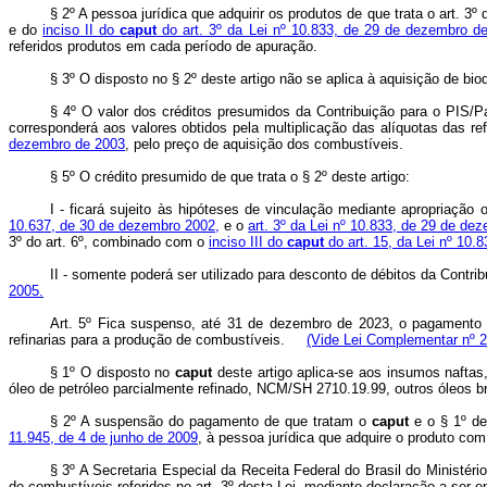
§ 2º A pessoa jurídica que adquirir os produtos de que trata o art. 
e do
inciso II do
caput
do art. 3º da Lei nº 10.833, de 29 de dezembro d
referidos produtos em cada período de apuração.
§ 3º O disposto no § 2º deste artigo não se aplica à aquisição de bio
§ 4º O valor dos créditos presumidos da Contribuição para o PIS/Pa
corresponderá aos valores obtidos pela multiplicação das alíquotas das re
dezembro de 2003
, pelo preço de aquisição dos combustíveis.
§ 5º O crédito presumido de que trata o § 2º deste artigo:
I - ficará sujeito às hipóteses de vinculação mediante apropriação
10.637, de 30 de dezembro 2002,
e o
art. 3º da Lei nº 10.833, de 29 de de
3º do art. 6º, combinado com o
inciso III do
caput
do art. 15, da Lei nº 10.
II - somente poderá ser utilizado para desconto de débitos da Contr
2005.
Art. 5º Fica suspenso, até 31 de dezembro de 2023, o pagamento d
refinarias para a produção de combustíveis.
(Vide Lei Complementar nº 2
§ 1º O disposto no
caput
deste artigo aplica-se aos insumos naft
óleo de petróleo parcialmente refinado, NCM/SH 2710.19.99, outros óleos 
§ 2º A suspensão do pagamento de que tratam o
caput
e o § 1º de
11.945, de 4 de junho de 2009
, à pessoa jurídica que adquire o produto co
§ 3º A Secretaria Especial da Receita Federal do Brasil do Ministério
de combustíveis referidos no art. 3º desta Lei, mediante declaração a ser e