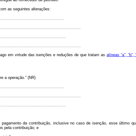
 com as seguintes alterações:
....................................................
...................................................................
......................................................
...................................................................
 pago em virtude das isenções e reduções de que tratam as
alíneas “a”, “b”, 
re a operação.” (NR)
....................................................
...................................................................
......................................................
 pagamento da contribuição, inclusive no caso de isenção, esse último q
os pela contribuição; e