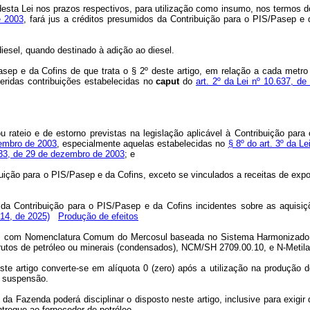
3º desta Lei nos prazos respectivos, para utilização como insumo, nos termos 
e 2003
, fará jus a créditos presumidos da Contribuição para o PIS/Pasep e
diesel, quando destinado à adição ao diesel.
sep e da Cofins de que trata o § 2º deste artigo, em relação a cada metro
feridas contribuições estabelecidas no
caput
do
art. 2º da Lei nº 10.637, d
 ou rateio e de estorno previstas na legislação aplicável à Contribuição pa
zembro de 2003
, especialmente aquelas estabelecidas no
§ 8º do art. 3º da L
833, de 29 de dezembro de 2003
; e
ibuição para o PIS/Pasep e da Cofins, exceto se vinculados a receitas de exp
a Contribuição para o PIS/Pasep e da Cofins incidentes sobre as aquisiç
14, de 2025)
Produção de efeitos
as, com Nomenclatura Comum do Mercosul baseada no Sistema Harmonizado 
brutos de petróleo ou minerais (condensados), NCM/SH 2709.00.10, e N-Metil
ste artigo converte-se em alíquota 0 (zero) após a utilização na produção
m suspensão.
 da Fazenda poderá disciplinar o disposto neste artigo, inclusive para exigir
ntregue ao fornecedor de petróleo.