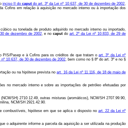
do
inciso II do
caput
do art. 3º da Lei nº 10.637, de 30 de dezembro de 2002
,
 da Cofins em relação à aquisição no mercado interno ou à importação dos
 cúbico ou tonelada de produto adquirido no mercado interno ou importado,
e 30 de dezembro de 2002
, e no
caput
do
art. 2º da Lei nº 10.833, de 29 de
ra o PIS/Pasep e à Cofins para os créditos de que tratam o
art. 3º da Lei nº
ei nº 10.637, de 30 de dezembro de 2002
, bem como no § 8º do art. 3º e no §
ortação ou na hipótese prevista no
art. 16 da Lei nº 11.116, de 18 de maio de
ões no mercado interno e sobre as importações de petróleo efetuadas por
(NCM/SH) 2710.12.49, outras misturas (aromáticos), NCM/SH 2707.99.90,
anilina, NCM/SH 2921.42.90.
 de combustíveis, hipótese em que se aplica o disposto no
art. 22 da Lei nº
 que o adquirente informe a parcela da aquisição a ser utilizada na produção