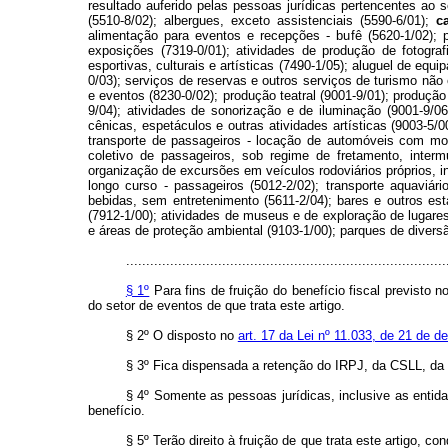
resultado auferido pelas pessoas jurídicas pertencentes ao
(5510-8/02); albergues, exceto assistenciais (5590-6/01);
c
alimentação para eventos e recepções - bufê (5620-1/02); pr
exposições (7319-0/01); atividades de produção de fotogra
esportivas, culturais e artísticas (7490-1/05); aluguel de eq
0/03); serviços de reservas e outros serviços de turismo não
e eventos (8230-0/02); produção teatral (9001-9/01); produçã
9/04); atividades de sonorização e de iluminação (9001-9/0
cênicas, espetáculos e outras atividades artísticas (9003-5/
transporte de passageiros - locação de automóveis com motor
coletivo de passageiros, sob regime de fretamento, intermu
organização de excursões em veículos rodoviários próprios, in
longo curso - passageiros (5012-2/02); transporte aquaviári
bebidas, sem entretenimento (5611-2/04); bares e outros est
(7912-1/00); atividades de museus e de exploração de lugares 
e áreas de proteção ambiental (9103-1/00); parques de diversã
................................................................................
§ 1º
Para fins de fruição do benefício fiscal previsto n
do setor de eventos de que trata este artigo.
§ 2º O disposto no
art. 17 da Lei nº 11.033, de 21 de 
§ 3º Fica dispensada a retenção do IRPJ, da CSLL, da 
§ 4º Somente as pessoas jurídicas, inclusive as entid
benefício.
§ 5º Terão direito à fruição de que trata este artigo, 