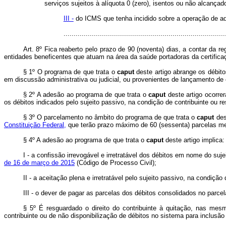
serviços sujeitos à alíquota 0 (zero), isentos ou não alcançad
III -
do ICMS que tenha incidido sobre a operação de aq
...............................................................................
Art. 8º Fica reaberto pelo prazo de 90 (noventa) dias, a contar da 
entidades beneficentes que atuam na área da saúde portadoras da certifica
§ 1º O programa de que trata o
caput
deste artigo abrange os débitos
em discussão administrativa ou judicial, ou provenientes de lançamento de o
§ 2º A adesão ao programa de que trata o
caput
deste artigo ocorre
os débitos indicados pelo sujeito passivo, na condição de contribuinte ou r
§ 3º O parcelamento no âmbito do programa de que trata o
caput
des
Constituição Federal,
que terão prazo máximo de 60 (sessenta) parcelas m
§ 4º A adesão ao programa de que trata o
caput
deste artigo implica:
I - a confissão irrevogável e irretratável dos débitos em nome do su
de 16 de março de 2015
(Código de Processo Civil);
II - a aceitação plena e irretratável pelo sujeito passivo, na condiçã
III - o dever de pagar as parcelas dos débitos consolidados no parce
§ 5º É resguardado o direito do contribuinte à quitação, nas me
contribuinte ou de não disponibilização de débitos no sistema para inclusã