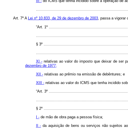
III -
do ICMS que tenha incidido sobre a operação de aq
...............................................................................
Art. 7º A
Lei nº 10.833, de 29 de dezembro de 2003
, passa a vigorar
“Art. 1º ......................................................................
................................................................................
§ 3º ..........................................................................
................................................................................
XI -
relativas ao valor do imposto que deixar de ser 
dezembro de 1977;
XII -
relativas ao prêmio na emissão de debêntures; e
XIII -
relativas ao valor do ICMS que tenha incidido sob
“Art. 3º ......................................................................
................................................................................
§ 2º ..........................................................................
I -
de mão de obra paga a pessoa física;
II -
da aquisição de bens ou serviços não sujeitos ao