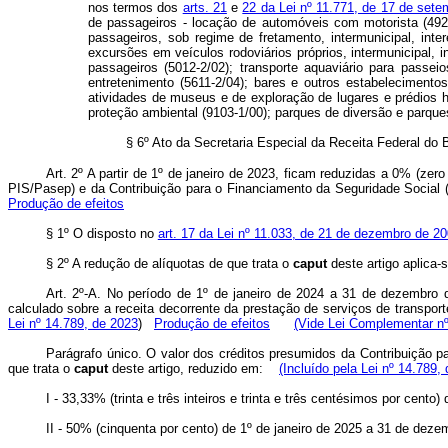
nos termos dos
arts. 21
e
22 da Lei nº 11.771, de 17 de set
de passageiros - locação de automóveis com motorista (4923-0
passageiros, sob regime de fretamento, intermunicipal, inte
excursões em veículos rodoviários próprios, intermunicipal, i
passageiros (5012-2/02); transporte aquaviário para passeio
entretenimento (5611-2/04); bares e outros estabelecimentos
atividades de museus e de exploração de lugares e prédios hi
proteção ambiental (9103-1/00); parques de diversão e parques
§ 6º Ato da Secretaria Especial da Receita Federal do Br
Art. 2º A partir de 1º de janeiro de 2023, ficam reduzidas a 0% (ze
PIS/Pasep) e da Contribuição para o Financiamento da Seguridade Social (
Produção de efeitos
§ 1º O disposto no
art. 17 da Lei nº 11.033, de 21 de dezembro de 2
§ 2º A redução de alíquotas de que trata o
caput
deste artigo aplica-
Art. 2º-A. No período de 1º de janeiro de 2024 a 31 de dezembro 
calculado sobre a receita decorrente da prestação de serviços de transporte
Lei nº 14.789, de 2023
)
Produção de efeitos
(Vide Lei Complementar nº
Parágrafo único. O valor dos créditos presumidos da Contribuição pa
que trata o
caput
deste artigo, reduzido em:
(Incluído pela Lei nº 14.789,
I - 33,33% (trinta e três inteiros e trinta e três centésimos por cento
II - 50% (cinquenta por cento) de 1º de janeiro de 2025 a 31 de deze