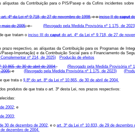
 as alíquotas da Contribuição para o PIS/Pasep e da Cofins incidentes s
art. 4º da Lei nº 9.718, de 27 de novembro de 1998
, e o
inciso II do
caput
do
de maio de 2005
; e
(Revogado pela Medida Provisória nº 1.175, de 2023
, de que tratam o
inciso III do
caput
do art. 4º da Lei nº 9.718, de 27 de nov
no prazo respectivo, as alíquotas da Contribuição para os Programas de Inte
S/Pasep-Importação) e da Contribuição Social para o Financiamento da Segu
i Complementar nº 214, de 2025)
Produção de efeitos
nº 10.865, de 30 de abril de 2004;
(Revogado pela Medida Provisória nº 1
e 2005
; e
(Revogado pela Medida Provisória nº 1.175, de 2023)
(Produ
de que trata o
§ 8º do art. 8º da Lei nº 10.865, de 30 de abril de 2004.
s produtos de que trata o art. 3º desta Lei, nos prazos respectivos:
elecidas:
 de 2002
; e
 de 2003;
, de 30 de dezembro de 2002,
e o
art. 3º da Lei nº 10.833, de 29 de dezembro
21 de dezembro de 2004.