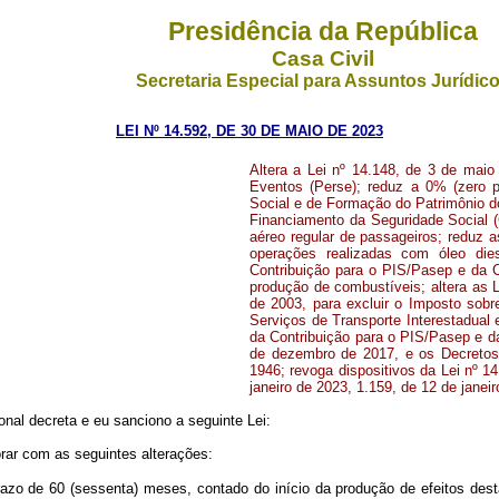
Presidência da República
Casa Civil
Secretaria Especial para Assuntos Jurídic
LEI Nº 14.592, DE 30 DE MAIO DE 2023
Altera a Lei nº 14.148, de 3 de mai
Eventos (Perse); reduz a 0% (zero p
Social e de Formação do Patrimônio do
Financiamento da Seguridade Social (C
aéreo regular de passageiros; reduz a
operações realizadas com óleo dies
Contribuição para o PIS/Pasep e da Co
produção de combustíveis; altera as 
de 2003, para excluir o Imposto sobr
Serviços de Transporte Interestadual
da Contribuição para o PIS/Pasep e da
de dezembro de 2017, e os Decretos-
1946; revoga dispositivos da Lei nº 1
janeiro de 2023, 1.159, de 12 de janei
nal decreta e eu sanciono a seguinte Lei:
rar com as seguintes alterações:
zo de 60 (sessenta) meses, contado do início da produção de efeitos desta 