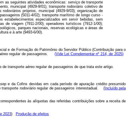
em as seguintes atividades econômicas: serviço de transporte
nto, municipal (4929-9/01); transporte rodoviário coletivo de
 rodoviários próprios, municipal (4929-9/03); organização de
 passageiros (5011-4/02); transporte marítimo de longo curso -
utros estabelecimentos especializados em servir bebidas, sem
as de viagem (7911-2/00); operadores turísticos (7912-1/00);
zoológicos, parques nacionais, reservas ecológicas e áreas de
tura e à arte (9493-6/00).
Social e de Formação do Patrimônio do Servidor Público (Contribuição para o
te aéreo regular de passageiros.
(Vide Lei Complementar nº 214, de 2025)
e de transporte aéreo regular de passageiros de que trata este artigo.
Pasep e da Cofins devidas em cada período de apuração crédito presumido
 transporte rodoviário regular de passageiros interestadual.
(Incluído pela
orrespondentes às alíquotas das referidas contribuições sobre a receita de
de 2023
)
Produção de efeitos