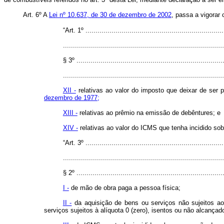
Art. 6º A
Lei nº 10.637, de 30 de dezembro de 2002
, passa a vigorar
“Art. 1º ......................................................................
................................................................................
§ 3º ..........................................................................
................................................................................
XII -
relativas ao valor do imposto que deixar de ser
dezembro de 1977;
XIII -
relativas ao prêmio na emissão de debêntures; e
XIV -
relativas ao valor do ICMS que tenha incidido sob
“Art. 3º ......................................................................
................................................................................
§ 2º ..........................................................................
I -
de mão de obra paga a pessoa física;
II -
da aquisição de bens ou serviços não sujeitos ao
serviços sujeitos à alíquota 0 (zero), isentos ou não alcançad