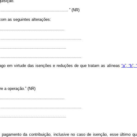
uisição.
......................................................... ” (NR)
 com as seguintes alterações:
....................................................
...................................................................
......................................................
...................................................................
pago em virtude das isenções e reduções de que tratam as alíneas
“a”, “b”, 
re a operação.” (NR)
....................................................
...................................................................
......................................................
 pagamento da contribuição, inclusive no caso de isenção, esse último q