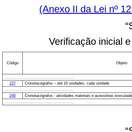
(Anexo II da Lei nº 1
“
Verificação inicial
Código
Objeto
...........................................................
237
Cronotacógrafos – até 10 unidades, cada unidade
...........................................................
240
Cronotacógrafos - atividades materiais e acessórias executa
...........................................................
“