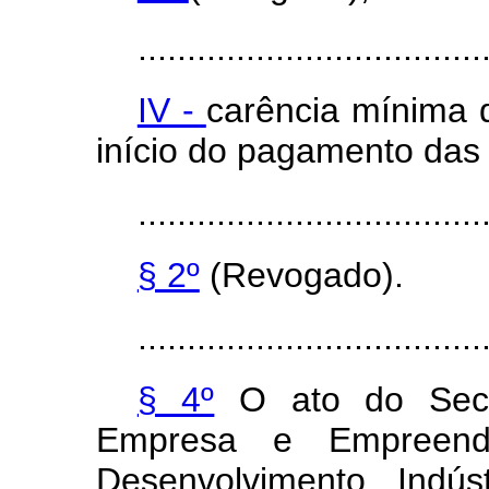
...................................
IV -
carência mínima 
início do pagamento das 
...................................
§ 2º
(Revogado).
...................................
§ 4º
O ato do Secr
Empresa e Empreende
Desenvolvimento, Indús