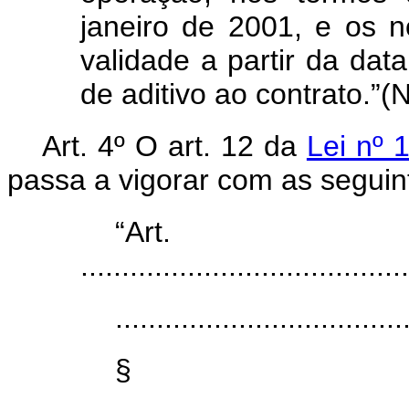
janeiro de 2001, e os 
validade a partir da dat
de aditivo ao contrato.”(
Art. 4º O art. 12 da
Lei nº 
passa a vigorar com as seguin
“Ar
........................................
...................................
§
........................................