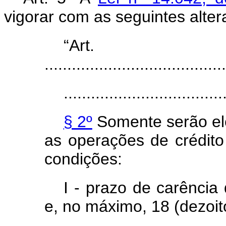
vigorar com as seguintes alter
“Ar
........................................
...................................
§ 2º
Somente serão ele
as operações de crédit
condições:
I - prazo de carência
e, no máximo, 18 (dezoi