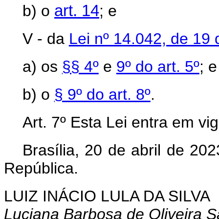
b) o
art. 14
; e
V - da
Lei nº 14.042, de 19
a) os
§§ 4º
e
9º do art. 5º
; e
b) o
§ 9º do art. 8º
.
Art. 7º Esta Lei entra em vi
Brasília, 20 de abril de 2
República.
LUIZ INÁCIO LULA DA SILVA
Luciana Barbosa de Oliveira S