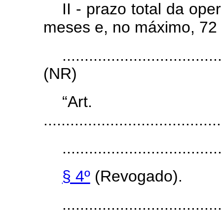
II - prazo total da op
meses e, no máximo, 72 
...................................
(NR)
“Art
........................................
...................................
§ 4º
(Revogado).
...................................