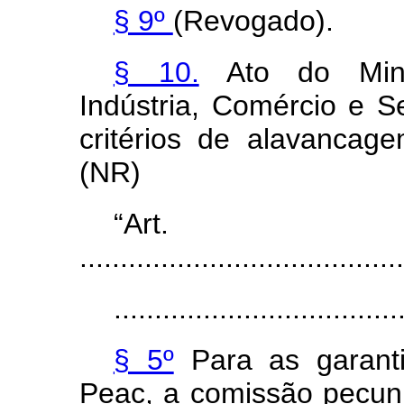
§ 9º
(Revogado).
§ 10.
Ato do Minis
Indústria, Comércio e Se
critérios de alavanca
(NR)
“Ar
........................................
...................................
§ 5º
Para as garant
Peac, a comissão pecuni