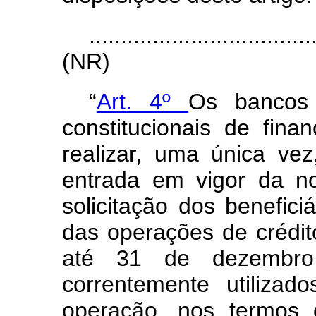
...................................
(NR)
“
Art. 4º
Os bancos 
constitucionais de fina
realizar, uma única v
entrada em vigor da no
solicitação dos benefici
das operações de crédito
até 31 de dezembro
correntemente utiliza
operação, nos termos 