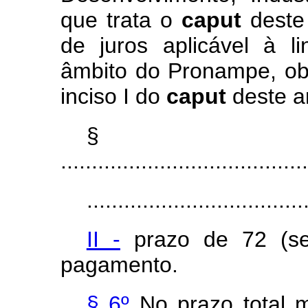
que trata o
caput
deste 
de juros aplicável à l
âmbito do Pronampe, ob
inciso I do
caput
deste ar
§
........................................
...................................
II -
prazo de 72 (se
pagamento.
§ 6º
No prazo total m