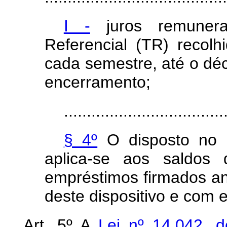
I -
juros remunerat
Referencial (TR) recol
cada semestre, até o déc
encerramento;
...................................
§ 4º
O disposto no i
aplica-se aos saldos 
empréstimos firmados an
deste dispositivo e com
Art. 5º A
Lei nº 14.042, 