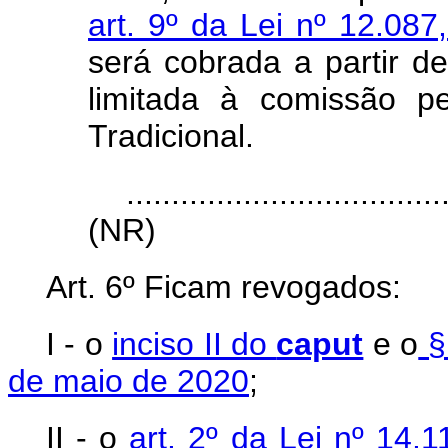
art. 9º da Lei nº 12.08
será cobrada a partir d
limitada à comissão p
Tradicional.
...................................
(NR)
Art. 6º Ficam revogados:
I - o
inciso II do
caput
e o
§ 
de maio de 2020
;
II - o
art. 2º da Lei nº 14