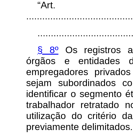
“Ar
........................................
...................................
§ 8º
Os registros ad
órgãos e entidades d
empregadores privados
sejam subordinados co
identificar o segmento é
trabalhador retratado 
utilização do critério 
previamente delimitados.