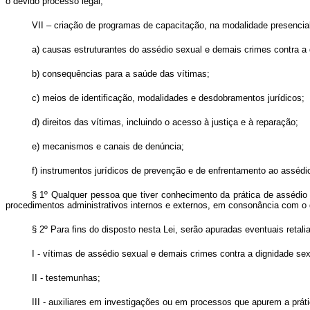
o devido processo legal;
VII – criação de programas de capacitação, na modalidade presencia
a) causas estruturantes do assédio sexual e demais crimes contra a 
b) consequências para a saúde das vítimas;
c) meios de identificação, modalidades e desdobramentos jurídicos;
d) direitos das vítimas, incluindo o acesso à justiça e à reparação;
e) mecanismos e canais de denúncia;
f) instrumentos jurídicos de prevenção e de enfrentamento ao assédio
§ 1º Qualquer pessoa que tiver conhecimento da prática de assédio 
procedimentos administrativos internos e externos, em consonância com o 
§ 2º Para fins do disposto nesta Lei, serão apuradas eventuais retali
I - vítimas de assédio sexual e demais crimes contra a dignidade sex
II - testemunhas;
III - auxiliares em investigações ou em processos que apurem a prát