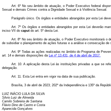
Art. 6º No seu âmbito de atuação, o Poder Executivo federal dispon
Sexual e demais Crimes contra a Dignidade Sexual e à Violência Sexual.
Parágrafo único. Os órgãos e entidades abrangidos por esta Lei deve
Art. 7º Os órgãos e entidades abrangidos por esta Lei deverão mante
inciso VII do
caput
do art. 5º desta Lei.
Art. 8º No seu âmbito de atuação, o Poder Executivo monitorará o 
de subsidiar o planejamento de ações futuras e a análise e consecução de s
Art. 9º Todas as ações realizadas no âmbito do Programa de Preven
art. 14 e demais disposições da
Lei nº 13.431, de 4 de abril de 2017.
Art. 10. A aplicação desta Lei às instituições privadas a que se re
delegação.
Art. 11. Esta Lei entra em vigor na data de sua publicação.
Brasília, 3 de abril de 2023; 202º da Independência e 135º da Repúbli
LUIZ INÁCIO LULA DA SILVA
Silvio Luiz de Almeida
Camilo Sobreira de Santana
Flávio Dino de Castro e Costa
Aparecida Gonçalves