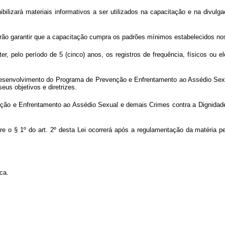
ibilizará materiais informativos a ser utilizados na capacitação e na div
rão garantir que a capacitação cumpra os padrões mínimos estabelecidos nos
r, pelo período de 5 (cinco) anos, os registros de frequência, físicos ou 
desenvolvimento do Programa de Prevenção e Enfrentamento ao Assédio Sexu
eus objetivos e diretrizes.
ção e Enfrentamento ao Assédio Sexual e demais Crimes contra a Dignidade 
fere o § 1º do art. 2º desta Lei ocorrerá após a regulamentação da matéria 
ca.