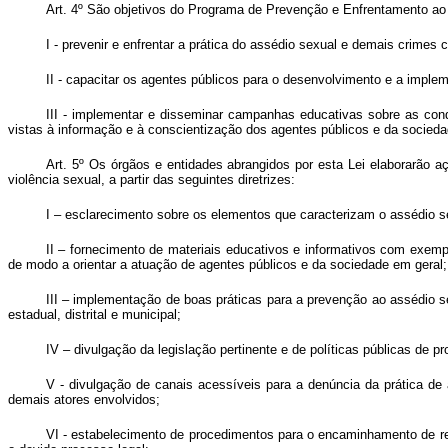
Art. 4º São objetivos do Programa de Prevenção e Enfrentamento ao
I - prevenir e enfrentar a prática do assédio sexual e demais crimes
II - capacitar os agentes públicos para o desenvolvimento e a imple
III - implementar e disseminar campanhas educativas sobre as con
vistas à informação e à conscientização dos agentes públicos e da sociedad
Art. 5º Os órgãos e entidades abrangidos por esta Lei elaborarão 
violência sexual, a partir das seguintes diretrizes:
I – esclarecimento sobre os elementos que caracterizam o assédio se
II – fornecimento de materiais educativos e informativos com exemp
de modo a orientar a atuação de agentes públicos e da sociedade em geral;
III – implementação de boas práticas para a prevenção ao assédio sex
estadual, distrital e municipal;
IV – divulgação da legislação pertinente e de políticas públicas de pr
V - divulgação de canais acessíveis para a denúncia da prática de 
demais atores envolvidos;
VI - estabelecimento de procedimentos para o encaminhamento de rec