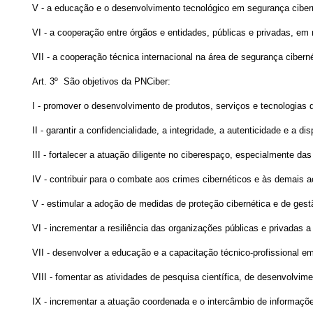
V - a educação e o desenvolvimento tecnológico em segurança ciber
VI - a cooperação entre órgãos e entidades, públicas e privadas, em 
VII - a cooperação técnica internacional na área de segurança ciberné
Art. 3º São objetivos da PNCiber:
I - promover o desenvolvimento de produtos, serviços e tecnologias d
II - garantir a confidencialidade, a integridade, a autenticidade e a
III - fortalecer a atuação diligente no ciberespaço, especialmente da
IV - contribuir para o combate aos crimes cibernéticos e às demais 
V - estimular a adoção de medidas de proteção cibernética e de gestão 
VI - incrementar a resiliência das organizações públicas e privadas a
VII - desenvolver a educação e a capacitação técnico-profissional e
VIII - fomentar as atividades de pesquisa científica, de desenvolvim
IX - incrementar a atuação coordenada e o intercâmbio de informaçõe