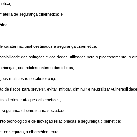
nética;
matéria de segurança cibernética; e
tica.
e caráter nacional destinados à segurança cibernética;
 disponibilidade das soluções e dos dados utilizados para o processamento, o 
s crianças, dos adolescentes e dos idosos;
ações maliciosas no ciberespaço;
de riscos para prevenir, evitar, mitigar, diminuir e neutralizar vulnerabilida
 incidentes e ataques cibernéticos;
m segurança cibernética na sociedade;
ento tecnológico e de inovação relacionadas à segurança cibernética;
s de segurança cibernética entre: