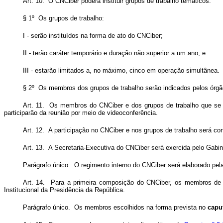
Art. 10. O CNCiber poderá instituir grupos de trabalho temáticos.
§ 1º Os grupos de trabalho:
I - serão instituídos na forma de ato do CNCiber;
II - terão caráter temporário e duração não superior a um ano; e
III - estarão limitados a, no máximo, cinco em operação simultânea.
§ 2º Os membros dos grupos de trabalho serão indicados pelos órgã
Art. 11. Os membros do CNCiber e dos grupos de trabalho que se e
participarão da reunião por meio de videoconferência.
Art. 12. A participação no CNCiber e nos grupos de trabalho será co
Art. 13. A Secretaria-Executiva do CNCiber será exercida pelo Gabin
Parágrafo único. O regimento interno do CNCiber será elaborado pel
Art. 14. Para a primeira composição do CNCiber, os membros de
Institucional da Presidência da República.
Parágrafo único. Os membros escolhidos na forma prevista no
capu