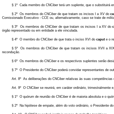
§ 1º Cada membro do CNCiber terá um suplente, que o substituirá 
§ 2º Os membros do CNCiber de que tratam os incisos I a XV do
ca
Comissionado Executivo - CCE ou, alternativamente, caso se trate de milita
§ 3º Os membros do CNCiber de que tratam os incisos I a XV do
órgão representado ou em entidade a ele vinculada.
§ 4º O membro do CNCiber de que trata o inciso XVI do
caput
e o re
§ 5º Os membros do CNCiber de que tratam os incisos XVII a XI
recondução.
§ 6º Os membros do CNCiber e os respectivos suplentes serão desig
§ 7º O Presidente do CNCiber poderá convidar representantes de outr
Art. 8º As deliberações do CNCiber relativas às suas competências
Art. 9º O CNCiber se reunirá, em caráter ordinário, trimestralmente 
§ 1º O quórum de reunião do CNCiber é de maioria absoluta e o quó
§ 2º Na hipótese de empate, além do voto ordinário, o Presidente do