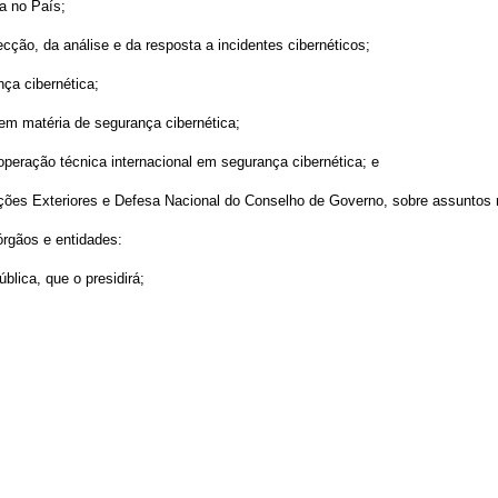
ca no País;
ecção, da análise e da resposta a incidentes cibernéticos;
ça cibernética;
em matéria de segurança cibernética;
operação técnica internacional em segurança cibernética; e
ações Exteriores e Defesa Nacional do Conselho de Governo, sobre assuntos 
órgãos e entidades:
blica, que o presidirá;