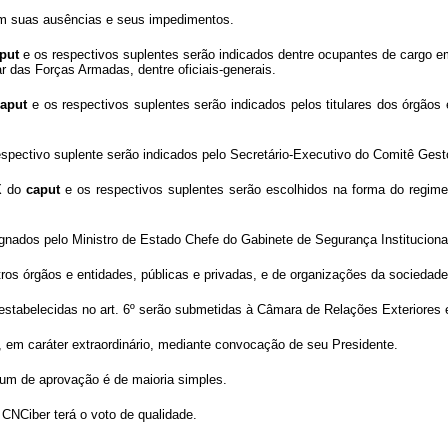
em suas ausências e seus impedimentos.
put
e os respectivos suplentes serão indicados dentre ocupantes de cargo em
r das Forças Armadas, dentre oficiais-generais.
caput
e os respectivos suplentes serão indicados pelos titulares dos órgãos
spectivo suplente serão indicados pelo Secretário-Executivo do Comitê Gestor
X do
caput
e os respectivos suplentes serão escolhidos na forma do regime
nados pelo Ministro de Estado Chefe do Gabinete de Segurança Institucional
os órgãos e entidades, públicas e privadas, e de organizações da sociedade p
 estabelecidas no art. 6º serão submetidas à Câmara de Relações Exteriores
e, em caráter extraordinário, mediante convocação de seu Presidente.
rum de aprovação é de maioria simples.
 CNCiber terá o voto de qualidade.