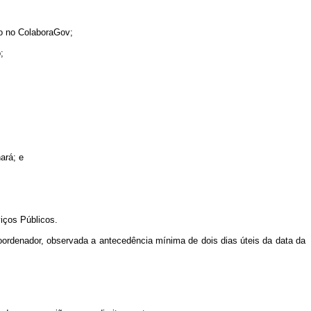
io no ColaboraGov;
;
ará; e
iços Públicos.
oordenador, observada a antecedência mínima de dois dias úteis da data da