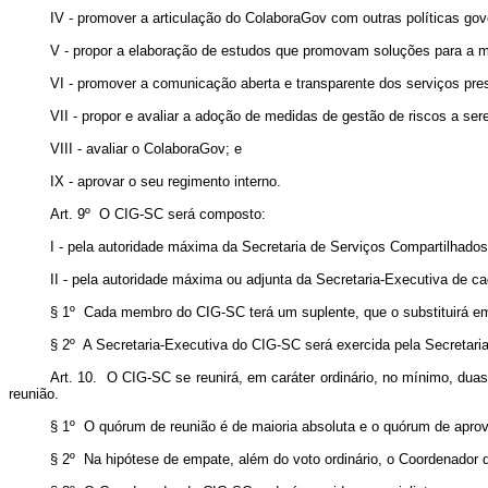
IV - promover a articulação do ColaboraGov com outras políticas go
V - propor a elaboração de estudos que promovam soluções para a m
VI - promover a comunicação aberta e transparente dos serviços pre
VII - propor e avaliar a adoção de medidas de gestão de riscos a s
VIII - avaliar o ColaboraGov; e
IX - aprovar o seu regimento interno.
Art. 9º O CIG-SC será composto:
I - pela autoridade máxima da Secretaria de Serviços Compartilhado
II - pela autoridade máxima ou adjunta da Secretaria-Executiva de c
§ 1º Cada membro do CIG-SC terá um suplente, que o substituirá e
§ 2º A Secretaria-Executiva do CIG-SC será exercida pela Secretari
Art. 10. O CIG-SC se reunirá, em caráter ordinário, no mínimo, dua
reunião.
§ 1º O quórum de reunião é de maioria absoluta e o quórum de aprov
§ 2º Na hipótese de empate, além do voto ordinário, o Coordenador 