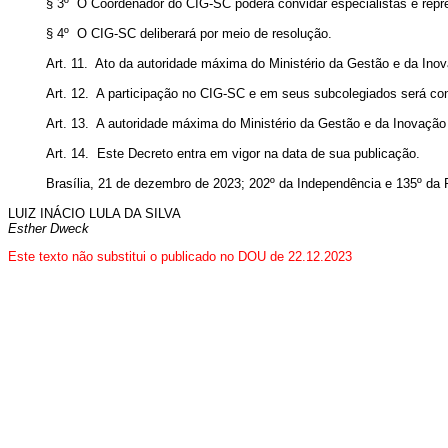
§ 3º O Coordenador do CIG-SC poderá convidar especialistas e represe
§ 4º O CIG-SC deliberará por meio de resolução.
Art. 11. Ato da autoridade máxima do Ministério da Gestão e da Inov
Art. 12. A participação no CIG-SC e em seus subcolegiados será con
Art. 13. A autoridade máxima do Ministério da Gestão e da Inovaçã
Art. 14. Este Decreto entra em vigor na data de sua publicação.
Brasília, 21 de dezembro de 2023; 202º da Independência e 135º da 
LUIZ INÁCIO LULA DA SILVA
Esther Dweck
Este texto não substitui o publicado no DOU de 22.12.2023