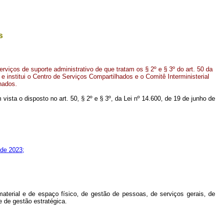
s
viços de suporte administrativo de que tratam os § 2º e § 3º do art. 50 da
 e institui o Centro de Serviços Compartilhados e o Comitê Interministerial
hados.
m vista o disposto no art. 50, § 2º e § 3º, da Lei nº 14.600, de 19 de junho de
 de 2023;
aterial e de espaço físico, de gestão de pessoas, de serviços gerais, de
e de gestão estratégica.