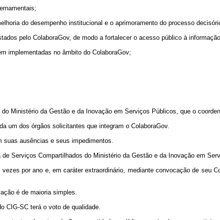
vernamentais;
elhoria do desempenho institucional e o aprimoramento do processo decisór
stados pelo ColaboraGov, de modo a fortalecer o acesso público à informação
erem implementadas no âmbito do ColaboraGov;
s do Ministério da Gestão e da Inovação em Serviços Públicos, que o coorden
ada um dos órgãos solicitantes que integram o ColaboraGov.
m suas ausências e seus impedimentos.
a de Serviços Compartilhados do Ministério da Gestão e da Inovação em Serv
s vezes por ano e, em caráter extraordinário, mediante convocação de seu C
ação é de maioria simples.
do CIG-SC terá o voto de qualidade.