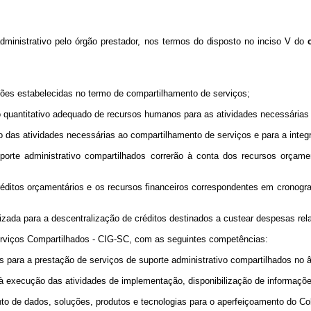
dministrativo pelo órgão prestador, nos termos do disposto no inciso V do
ções estabelecidas no termo de compartilhamento de serviços;
ir o quantitativo adequado de recursos humanos para as atividades necessária
ão das atividades necessárias ao compartilhamento de serviços e para a inte
te administrativo compartilhados correrão à conta dos recursos orçament
créditos orçamentários e os recursos financeiros correspondentes em cronogra
zada para a descentralização de créditos destinados a custear despesas rela
 Serviços Compartilhados - CIG-SC, com as seguintes competências:
para a prestação de serviços de suporte administrativo compartilhados no âm
 à execução das atividades de implementação, disponibilização de informaçõ
ento de dados, soluções, produtos e tecnologias para o aperfeiçoamento do C