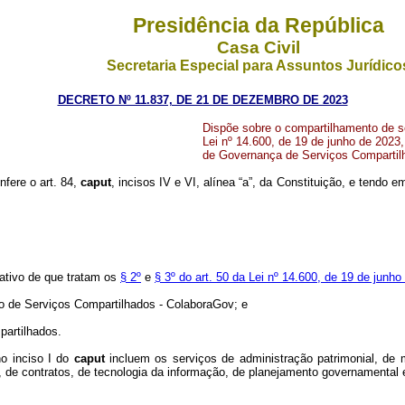
Presidência da República
Casa Civil
Secretaria Especial para Assuntos Jurídico
DECRETO Nº 11.837, DE 21 DE DEZEMBRO DE 2023
Dispõe sobre o compartilhamento de ser
Lei nº 14.600, de 19 de junho de 2023,
de Governança de Serviços Compartil
nfere o art. 84,
caput
, incisos IV e VI, alínea “a”, da Constituição, e tendo e
rativo de que tratam os
§ 2º
e
§ 3º do art. 50 da Lei nº 14.600, de 19 de junho
ntro de Serviços Compartilhados - ColaboraGov; e
partilhados.
no inciso I do
caput
incluem os serviços de administração patrimonial, de m
, de contratos, de tecnologia da informação, de planejamento governamental 