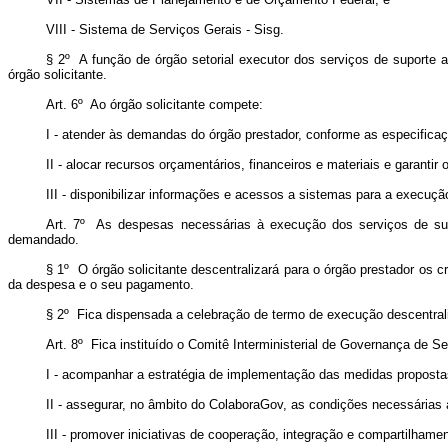
VIII - Sistema de Serviços Gerais - Sisg.
§ 2º A função de órgão setorial executor dos serviços de suporte a
órgão solicitante.
Art. 6º Ao órgão solicitante compete:
I - atender às demandas do órgão prestador, conforme as especifica
II - alocar recursos orçamentários, financeiros e materiais e garant
III - disponibilizar informações e acessos a sistemas para a execuç
Art. 7º As despesas necessárias à execução dos serviços de supor
demandado.
§ 1º O órgão solicitante descentralizará para o órgão prestador os 
da despesa e o seu pagamento.
§ 2º Fica dispensada a celebração de termo de execução descentrali
Art. 8º Fica instituído o Comitê Interministerial de Governança de
I - acompanhar a estratégia de implementação das medidas propostas 
II - assegurar, no âmbito do ColaboraGov, as condições necessárias
III - promover iniciativas de cooperação, integração e compartilham