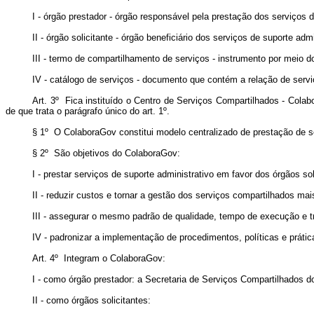
I - órgão prestador - órgão responsável pela prestação dos serviços 
II - órgão solicitante - órgão beneficiário dos serviços de suporte adm
III - termo de compartilhamento de serviços - instrumento por meio d
IV - catálogo de serviços - documento que contém a relação de serviç
Art. 3º Fica instituído o Centro de Serviços Compartilhados - Cola
de que trata o parágrafo único do art. 1º.
§ 1º O ColaboraGov constitui modelo centralizado de prestação de ser
§ 2º São objetivos do ColaboraGov:
I - prestar serviços de suporte administrativo em favor dos órgãos sol
II - reduzir custos e tornar a gestão dos serviços compartilhados mais
III - assegurar o mesmo padrão de qualidade, tempo de execução e t
IV - padronizar a implementação de procedimentos, políticas e prátic
Art. 4º Integram o ColaboraGov:
I - como órgão prestador: a Secretaria de Serviços Compartilhados d
II - como órgãos solicitantes: