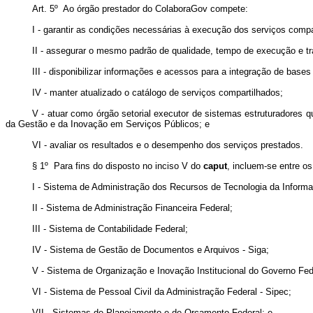
Art. 5º Ao órgão prestador do ColaboraGov compete:
I - garantir as condições necessárias à execução dos serviços compa
II - assegurar o mesmo padrão de qualidade, tempo de execução e t
III - disponibilizar informações e acessos para a integração de bases
IV - manter atualizado o catálogo de serviços compartilhados;
V - atuar como órgão setorial executor de sistemas estruturadores q
da Gestão e da Inovação em Serviços Públicos; e
VI - avaliar os resultados e o desempenho dos serviços prestados.
§ 1º Para fins do disposto no inciso V do
caput
, incluem-se entre o
I - Sistema de Administração dos Recursos de Tecnologia da Informa
II - Sistema de Administração Financeira Federal;
III - Sistema de Contabilidade Federal;
IV - Sistema de Gestão de Documentos e Arquivos - Siga;
V - Sistema de Organização e Inovação Institucional do Governo Fede
VI - Sistema de Pessoal Civil da Administração Federal - Sipec;
VII - Sistemas de Planejamento e de Orçamento Federal; e