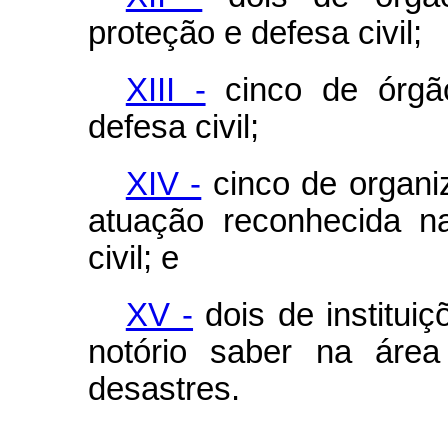
proteção e defesa civil;
XIII -
cinco de órgão
defesa civil;
XIV -
cinco de organi
atuação reconhecida n
civil; e
XV -
dois de institui
notório saber na áre
desastres.
...................................