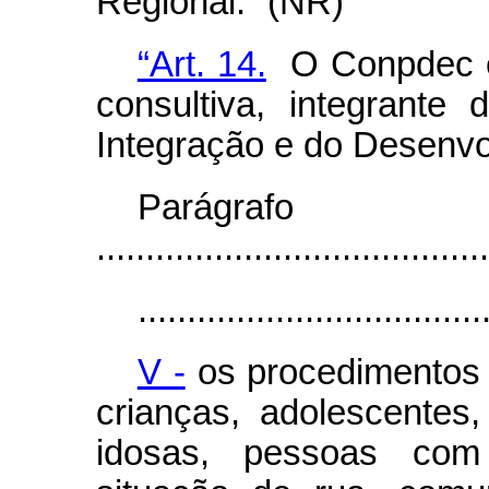
Regional.” (NR)
“Art. 14.
O Conpdec é 
consultiva, integrante 
Integração e do Desenvo
Parágr
........................................
...................................
V -
os procedimentos 
crianças, adolescentes,
idosas, pessoas com 