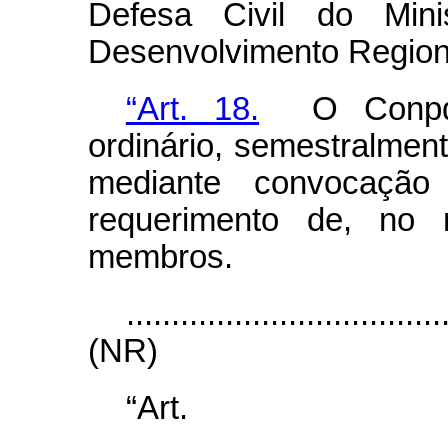
Defesa Civil do Mini
Desenvolvimento Region
“Art. 18.
O Conpdec
ordinário, semestralment
mediante convocaçã
requerimento de, no
membros.
...................................
(NR)
“Ar
........................................