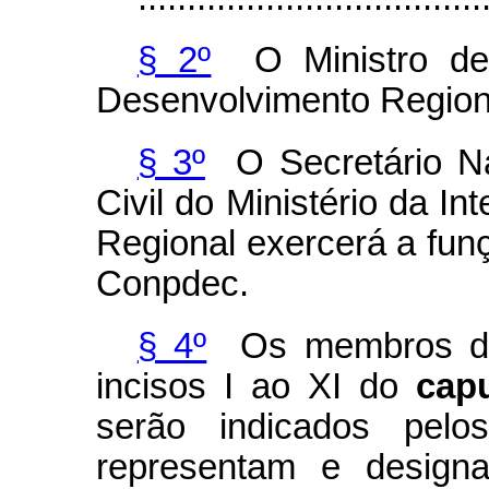
§ 2º
O Ministro de 
Desenvolvimento Regiona
§ 3º
O Secretário Na
Civil do Ministério da I
Regional exercerá a fun
Conpdec.
§ 4º
Os membros do
incisos I ao XI do
cap
serão indicados pelo
representam e design