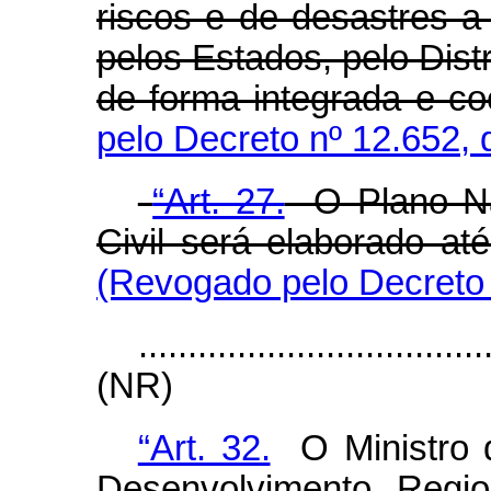
riscos e de desastres a
pelos Estados, pelo Distr
de forma integrada e c
pelo Decreto nº 12.652, 
“Art. 27.
O Plano Nac
Civil será elaborado a
(Revogado pelo Decreto 
...................................
(NR)
“Art. 32.
O Ministro d
Desenvolvimento Regio