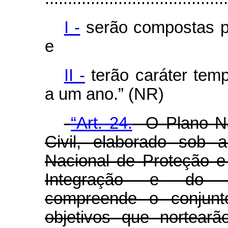
I -
serão compostas p
e
II -
terão caráter temp
a um ano.” (NR)
“Art. 24.
O Plano Nac
Civil, elaborado sob 
Nacional de Proteção e 
Integração e do De
compreende o conjunto
objetivos que nortear