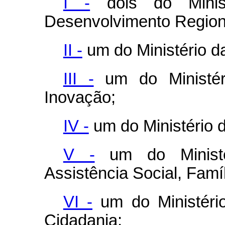
I -
dois do Minis
Desenvolvimento Regiona
II -
um do Ministério d
III -
um do Ministéri
Inovação;
IV -
um do Ministério 
V -
um do Ministé
Assistência Social, Fam
VI -
um do Ministéri
Cidadania;