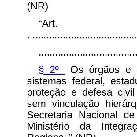
(NR)
“Ar
........................................
...................................
§ 2º
Os órgãos e a
sistemas federal, estadu
proteção e defesa civil
sem vinculação hierár
Secretaria Nacional d
Ministério da Integr