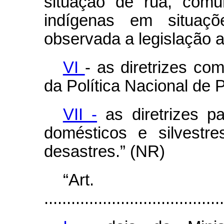
situação de rua, comu
indígenas em situaçõ
observada a legislação a
VI
- as diretrizes c
da Política Nacional de P
VII -
as diretrizes p
domésticos e silvestr
desastres.” (NR)
“Ar
........................................