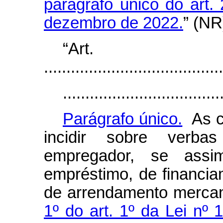
parágrafo único do art.
dezembro de 2022.
”
(NR
“Ar
........................................
...................................
Parágrafo único.
As c
incidir sobre verbas
empregador, se assi
empréstimo, de financia
de arrendamento mercan
1º do art. 1º da Lei nº