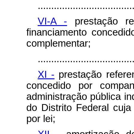
...................................
VI-A -
prestação re
financiamento concedid
complementar;
...................................
XI -
prestação referen
concedido por companh
administração pública in
do Distrito Federal cuja
por lei;