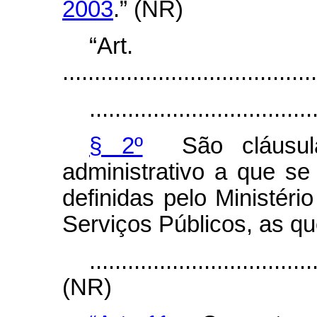
2003
.” (NR)
“Ar
........................................
...................................
§ 2º
São cláusulas
administrativo a que se
definidas pelo Ministér
Serviços Públicos, as q
...................................
(NR)