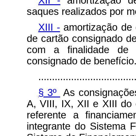
XII -
amortização de
saques realizados por me
XIII -
amortização de 
de cartão consignado de 
com a finalidade de
consignado de benefício
...................................
§ 3º
As consignações
A, VIII, IX, XII e XIII do
referente a financiame
integrante do Sistema 