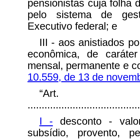
pensionistas cuja folha
pelo sistema de ge
Executivo federal; e
III - aos anistiados 
econômica, de caráter
mensal, permanente e co
10.559, de 13 de novem
“Ar
........................................
I -
desconto - valo
subsídio, provento, p