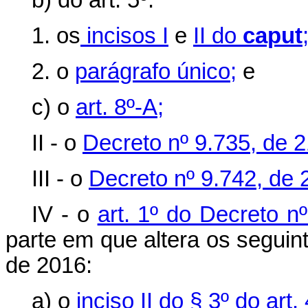
b) do art. 5º:
1. os
incisos I
e
II do
caput
2. o
parágrafo único;
e
c) o
art. 8º-A;
II - o
Decreto nº 9.735, de 
III - o
Decreto nº 9.742, de
IV - o
art. 1º do Decreto n
parte em que altera os seguint
de 2016:
a) o
inciso II do § 3º do art. 