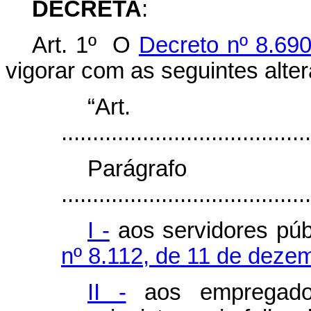
DECRETA
:
Art. 1º O
Decreto nº 8.69
vigorar com as seguintes alte
“Ar
........................................
Parágr
........................................
I -
aos servidores púb
nº 8.112, de 11 de deze
II -
aos empregados,