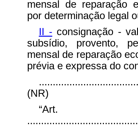
mensal de reparação e
por determinação legal ou
II -
consignação - va
subsídio, provento, p
mensal de reparação ec
prévia e expressa do co
...................................
(NR)
“Ar
........................................
...................................