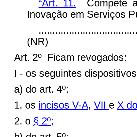
“Art. 11.
Compete ao 
Inovação em Serviços Pú
...................................
(NR)
Art. 2º Ficam revogados:
I - os seguintes dispositivo
a) do art. 4º:
1. os
incisos V-A
,
VII
e
X d
2. o
§ 2º;