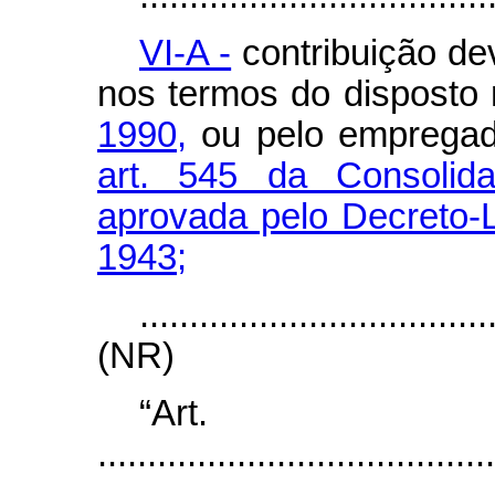
VI-A -
contribuição dev
nos termos do disposto
1990,
ou pelo empregad
art. 545 da Consolid
aprovada pelo Decreto-L
1943;
...................................
(NR)
“Ar
........................................