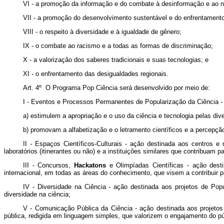
VI - a promoção da informação e do combate à desinformação e ao ne
VII - a promoção do desenvolvimento sustentável e do enfrentament
VIII - o respeito à diversidade e à igualdade de gênero;
IX - o combate ao racismo e a todas as formas de discriminação;
X - a valorização dos saberes tradicionais e suas tecnologias; e
XI - o enfrentamento das desigualdades regionais.
Art. 4º O Programa Pop Ciência será desenvolvido por meio de:
I - Eventos e Processos Permanentes de Popularização da Ciência - a
a) estimulem a apropriação e o uso da ciência e tecnologia pelas di
b) promovam a alfabetização e o letramento científicos e a percepç
II - Espaços Científicos-Culturais - ação destinada aos centros 
laboratórios (itinerantes ou não) e a instituições similares que contribuam 
III - Concursos,
Hackatons
e Olimpíadas Científicas - ação desti
internacional, em todas as áreas do conhecimento, que visem a contribuir p
IV - Diversidade na Ciência - ação destinada aos projetos de Popu
diversidade na ciência;
V - Comunicação Pública da Ciência - ação destinada aos projetos
pública, redigida em linguagem simples, que valorizem o engajamento do p