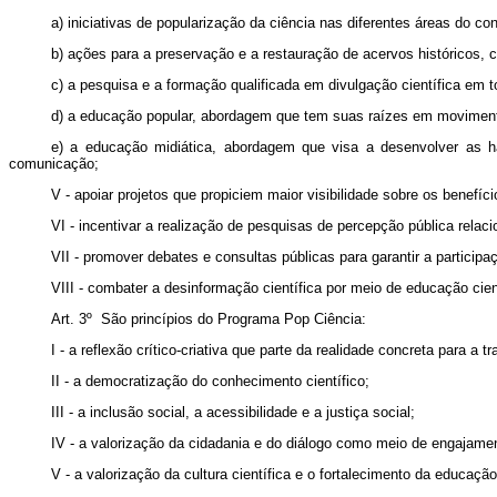
a) iniciativas de popularização da ciência nas diferentes áreas do c
b) ações para a preservação e a restauração de acervos históricos, cie
c) a pesquisa e a formação qualificada em divulgação científica em 
d) a educação popular, abordagem que tem suas raízes em movimento
e) a educação midiática, abordagem que visa a desenvolver as ha
comunicação;
V - apoiar projetos que propiciem maior visibilidade sobre os benefíc
VI - incentivar a realização de pesquisas de percepção pública relaci
VII - promover debates e consultas públicas para garantir a particip
VIII - combater a desinformação científica por meio de educação cientí
Art. 3º São princípios do Programa Pop Ciência:
I - a reflexão crítico-criativa que parte da realidade concreta para a
II - a democratização do conhecimento científico;
III - a inclusão social, a acessibilidade e a justiça social;
IV - a valorização da cidadania e do diálogo como meio de engajamen
V - a valorização da cultura científica e o fortalecimento da educação