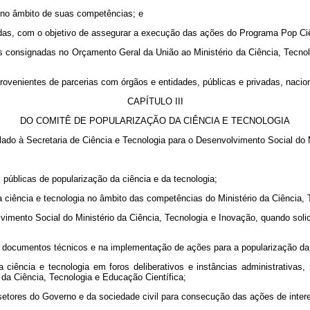
 no âmbito de suas competências; e
vadas, com o objetivo de assegurar a execução das ações do Programa Pop Ci
s consignadas no Orçamento Geral da União ao Ministério da Ciência, Tecno
venientes de parcerias com órgãos e entidades, públicas e privadas, naciona
CAPÍTULO III
DO COMITÊ DE POPULARIZAÇÃO DA CIÊNCIA E TECNOLOGIA
lado à Secretaria de Ciência e Tecnologia para o Desenvolvimento Social do M
 públicas de popularização da ciência e da tecnologia;
da ciência e tecnologia no âmbito das competências do Ministério da Ciência,
lvimento Social do Ministério da Ciência, Tecnologia e Inovação, quando soli
de documentos técnicos e na implementação de ações para a popularização da 
ciência e tecnologia em foros deliberativos e instâncias administrativas, n
 da Ciência, Tecnologia e Educação Científica;
 setores do Governo e da sociedade civil para consecução das ações de intere