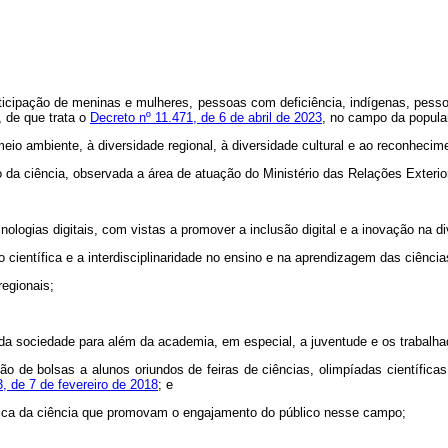
articipação de meninas e mulheres, pessoas com deficiência, indígenas, pes
 de que trata o
Decreto nº 11.471, de 6 de abril de 2023
, no campo da popular
meio ambiente, à diversidade regional, à diversidade cultural e ao reconhecim
o da ciência, observada a área de atuação do Ministério das Relações Exterio
nologias digitais, com vistas a promover a inclusão digital e a inovação na d
o científica e a interdisciplinaridade no ensino e na aprendizagem das ciência
regionais;
da sociedade para além da academia, em especial, a juventude e os trabalha
o de bolsas a alunos oriundos de feiras de ciências, olimpíadas científicas
, de 7 de fevereiro de 2018
; e
ica da ciência que promovam o engajamento do público nesse campo;