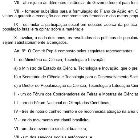
VII - atuar junto às diferentes instâncias do Governo federal para fo
VIII - fornecer subsídios para a formulação do Plano de Ação em C
vistas a garantir a execução dos compromissos firmados e das metas prop
IX - estimular a participação social em debates acerca da políti
população brasileira opinar sobre a matéria; e
X - avaliar, a cada dois anos, os resultados das políticas de popul
sejam satisfatoriamente alcançados.
Art. 9º O Comitê Pop é composto pelos seguintes representantes:
I - do Ministério da Ciência, Tecnologia e Inovação:
a) o Ministro de Estado da Ciência, Tecnologia e Inovação, que o pres
b) o Secretário de Ciência e Tecnologia para o Desenvolvimento Soci
c) o Diretor de Popularização da Ciência, Tecnologia e Educação Cien
II - um do Fórum dos Coordenadores de Feiras e Mostras de Ciência
III - um do Fórum Nacional de Olimpíadas Científicas;
IV - três de notório conhecimento e de reconhecida atuação na área 
V - um do movimento estudantil brasileiro;
VI - um do movimento sindical brasileiro;
VII - um dos serviços sociais autônomos; e