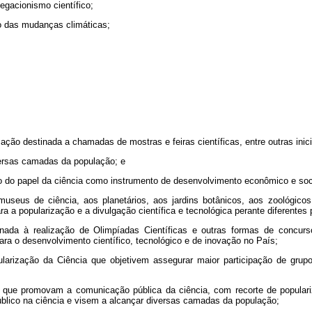
gacionismo científico;
o das mudanças climáticas;
ção destinada a chamadas de mostras e feiras científicas, entre outras inici
versas camadas da população; e
ão do papel da ciência como instrumento de desenvolvimento econômico e soc
e museus de ciência, aos planetários, aos jardins botânicos, aos zoológic
para a popularização e a divulgação científica e tecnológica perante diferent
nada à realização de Olimpíadas Científicas e outras formas de concurso
ara o desenvolvimento científico, tecnológico e de inovação no País;
larização da Ciência que objetivem assegurar maior participação de grupos
 que promovam a comunicação pública da ciência, com recorte de populari
úblico na ciência e visem a alcançar diversas camadas da população;