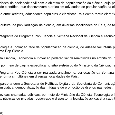
dades da sociedade civil com o objetivo de popularização da ciência, cuja per
dade científica, que desenvolvam e articulem atividades de popularização da
ão entre artistas, educadores populares e cientistas, tais como teatro cientí
al cultural de popularização da ciência, em diversas localidades do País, de
integrante do Programa Pop Ciência a Semana Nacional de Ciência e Tecnolo
ologia e Inovação rede de popularização da ciência, de adesão voluntária po
ama Pop Ciência.
da Ciência, Tecnologia e Inovação poderão ser desenvolvidas no âmbito do 
 meio de página específica no sítio eletrônico do Ministério da Ciência, T
rograma Pop Ciência a ser realizada anualmente, por ocasião da Semana N
de forma simultânea em diversas localidades do País.
parceria com a Secretaria de Políticas Digitais da Secretaria de Comunica
midiática, democratização das mídias e de promoção de direitos nas redes.
vidas chamadas públicas, por meio do Ministério da Ciência, Tecnologia e I
, públicas ou privadas, observado o disposto na legislação aplicável a cada 
a;