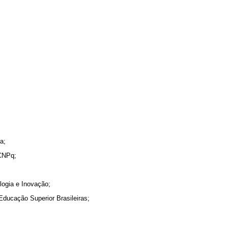
a;
 CNPq;
logia e Inovação;
Educação Superior Brasileiras;