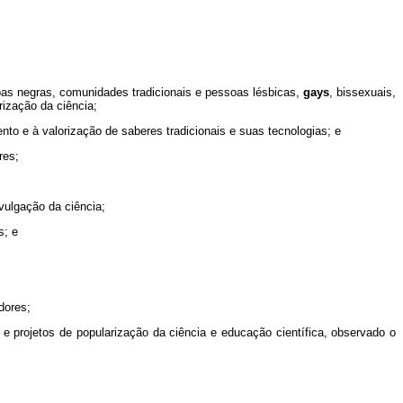
soas negras, comunidades tradicionais e pessoas lésbicas,
gays
, bissexuais,
ização da ciência;
ento e à valorização de saberes tradicionais e suas tecnologias; e
res;
ivulgação da ciência;
s; e
dores;
 e projetos de popularização da ciência e educação científica, observado o