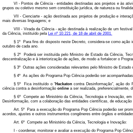
VI - Pontos de Ciência - entidades destinadas aos projetos e às ativi
grupos ou coletivo mesmo sem constituição jurídica, de natureza ou finali
VII - Cienciarte - ação destinada aos projetos de produção e interaç
mais diversas linguagens; e
VIII - Virada da Ciência - ação destinada à realização de um festiv
da Ciência, instituído pela
Lei nº 10.221, de 18 de abril de 2001.
§ 1º Para fins do disposto neste Decreto, considera-se como ação 
outubro de cada ano.
§ 2º Poderá ser instituída pelo Ministro de Estado da Ciência, Tecn
descentralização e à interiorização de ações, de modo a fortalecer o Progr
§ 3º Outras ações consideradas relevantes pelo Ministro de Estado 
§ 4º As ações do Programa Pop Ciência poderão ser acompanhadas por
§ 5º Fica instituído o “
Hackaton
contra Desinformação”, ação do P
ciência contra a desinformação
online
a ser realizada, preferencialmente, 
§ 6º Compete ao Ministério da Ciência, Tecnologia e Inovação, em 
Desinformação, com a colaboração das entidades científicas, de educação 
Art. 5º Para a execução do Programa Pop Ciência poderão ser promo
acordos, ajustes e outros instrumentos congêneres entre órgãos e entidades
Art. 6º Compete ao Ministério da Ciência, Tecnologia e Inovação:
I - coordenar, monitorar e avaliar a execução do Programa Pop Ciênci