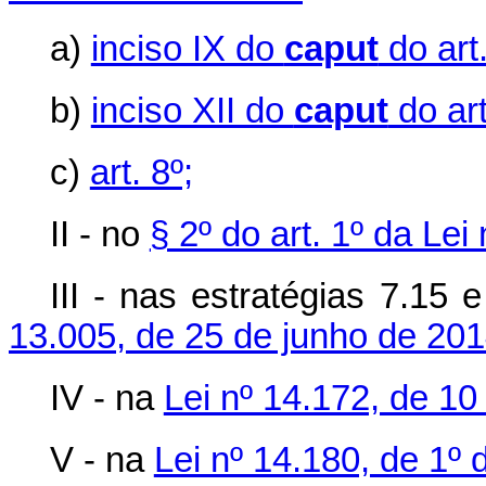
a)
inciso IX do
caput
do art.
b)
inciso XII do
caput
do art
c)
art. 8º;
II - no
§ 2º do art. 1º da Le
III - nas estratégias 7.15
13.005, de 25 de junho de 20
IV - na
Lei nº 14.172, de 10
V - na
Lei nº 14.180, de 1º 