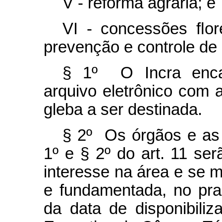
V - reforma agrária; e
VI - concessões ﬂore
prevenção e controle d
§ 1º O Incra enca
arquivo eletrônico com a
gleba a ser destinada.
§ 2º Os órgãos e as 
1º e § 2º do art. 11 se
interesse na área e se m
e fundamentada, no pra
da data de disponibiliz