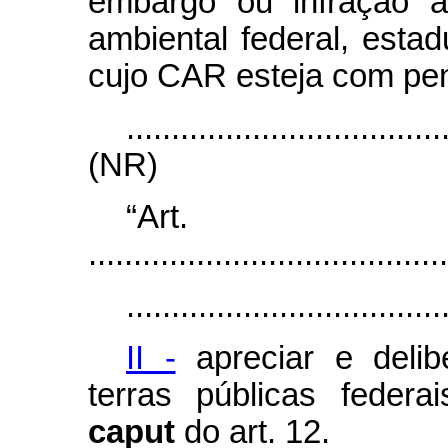
embargo ou infração a
ambiental federal, estad
cujo CAR esteja com pe
...................................
(NR)
“Ar
........................................
...................................
II -
apreciar e delib
terras públicas feder
caput
do art. 12.