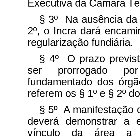
Executiva da Câmara Té
§ 3º Na ausência da 
2º, o Incra dará encam
regularização fundiária.
§ 4º O prazo previst
ser prorrogado po
fundamentado dos órgã
referem os § 1º e § 2º do 
§ 5º A manifestação d
deverá demonstrar a e
vínculo da área a 