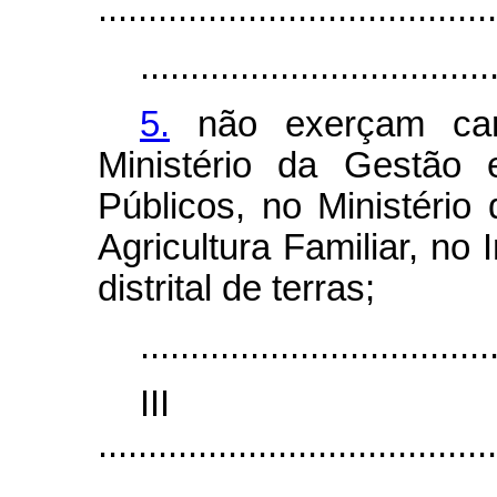
........................................
...................................
5.
não exerçam car
Ministério da Gestão
Públicos, no Ministério
Agricultura Familiar, no
distrital de terras;
...................................
II
........................................