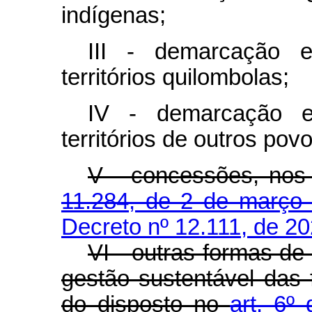
indígenas;
III - demarcação e
territórios quilombolas;
IV - demarcação e 
territórios de outros pov
V - concessões, nos
11.284, de 2 de março
Decreto nº 12.111, de 20
VI - outras formas de
gestão sustentável das 
do disposto no
art. 6º