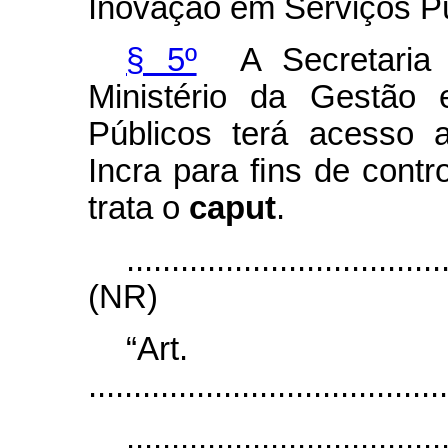
Inovação em Serviços Pú
§ 5º
A Secretaria 
Ministério da Gestão
Públicos terá acesso 
Incra para ﬁns de contro
trata o
caput
.
...................................
(NR)
“Ar
........................................
...................................