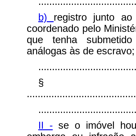
...................................
b)
registro junto a
coordenado pelo Ministé
que tenha submetido 
análogas às de escravo;
...................................
§
........................................
...................................
II -
se o imóvel houv