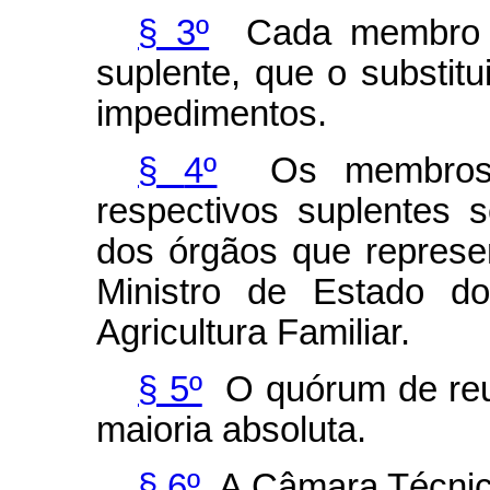
§ 3º
Cada membro d
suplente, que o substit
impedimentos.
§
4º
Os membros 
respectivos suplentes s
dos órgãos que repres
Ministro de Estado do
Agricultura Familiar.
§ 5º
O quórum de reu
maioria absoluta.
§ 6º
A Câmara Técnica