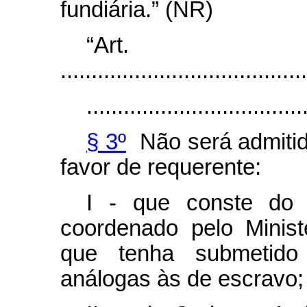
fundiária.” (NR)
“Ar
........................................
...................................
§ 3º
Não será admitida
favor de requerente:
I - que conste do 
coordenado pelo Minis
que tenha submetido 
análogas às de escravo;