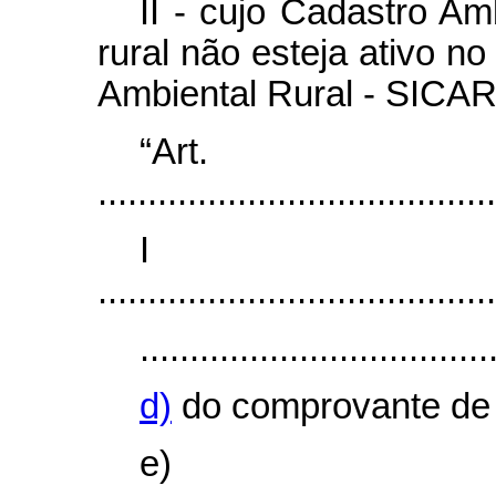
II - cujo
C
adastro Am
rural não esteja ativo n
Ambiental Rural - SICAR
“Ar
........................................
I
........................................
...................................
d)
do comprovante de 
e)