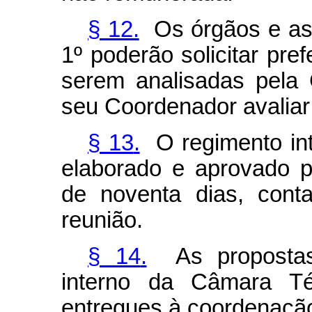
§ 12.
Os órgãos e as 
1º poderão solicitar pre
serem analisadas pela
seu Coordenador avaliar 
§ 13
.
O regimento int
elaborado e aprovado 
de noventa dias, cont
reunião.
§ 14
.
As propostas 
interno da Câmara Té
entregues à coordenaçã