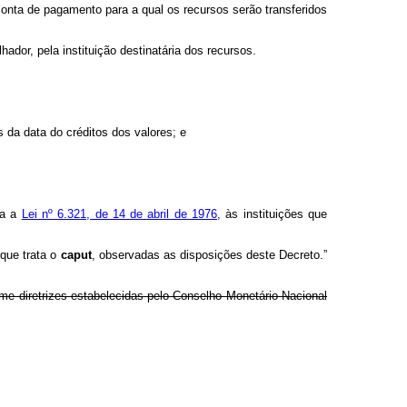
 conta de pagamento para a qual os recursos serão transferidos
ador, pela instituição destinatária dos recursos.
s da data do créditos dos valores; e
ta a
Lei nº 6.321, de 14 de abril de 1976,
às instituições que
 que trata o
caput
, observadas as disposições deste Decreto.”
e diretrizes estabelecidas pelo Conselho Monetário Nacional