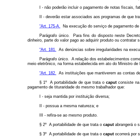
I - não poderão incluir o pagamento de notas fiscais, f
II - deverão estar associados aos programas de que trat
“Art. 175-A.
Na execução do serviço de pagamento de a
Parágrafo único. Para fins do disposto neste Decre
dinheiro, parte do valor pago ao adquirir produto ou contrata
“Art. 181.
As denúncias sobre irregularidades na execuç
Parágrafo único. A relação dos estabelecimentos comer
meio eletrônico, na forma estabelecida em ato do Ministro de
“Art. 182.
As instituições que mantiverem as contas de 
§ 1º A portabilidade de que trata o
caput
consiste na
pagamento de tituraridade do mesmo trabalhador que:
I - seja mantida por instituição diversa;
II - possua a mesma natureza; e
III - refira-se ao mesmo produto.
§ 2º A portabilidade de que trata o
caput
abrangerá o s
§ 3º A portabilidade de que trata o
caput
ocorrerá por s