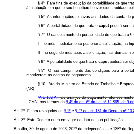
§ 4º Para fins de execução da portabilidade de que tra
à instituição em que o seu benefício houver sido creditado pe
§ 5º As informações relativas aos dados da conta de pag
§ 6º A portabilidade de que trata o
caput
poderá ser ca
§ 7º O cancelamento da portabilidade de que trata o § 
I - no mês imediatamente posterior à solicitação, na hi
II - no segundo mês após a solicitação, nas demais hi
§ 8º A portabilidade de que trata o
caput
poderá ser ob
§ 9º O não cumprimento das condições para a portab
mantiverem as contas de pagamento.
§ 10. Ato do Ministro de Estado do Trabalho e Emprego
(NR)
“Art. 182-A.
Os arranjos de pagamento referidos neste 
- CMN, nos termos do
§ 4º do art. 6º da Lei nº 12.865, de 9 d
Art. 2º Ficam revogados os
§ 1º
e
§ 2º do art. 181 do Decreto nº 10
Art. 3º Este Decreto entra em vigor na data de sua publicação.
Brasília, 30 de agosto de 2023; 202º da Independência e 135º da Rep