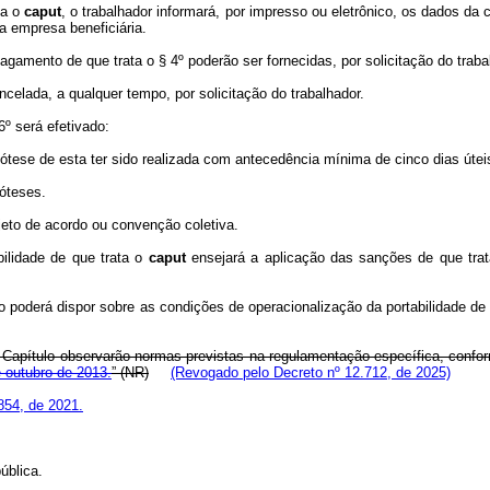
ta o
caput
, o trabalhador informará, por impresso ou eletrônico, os dados da
la empresa beneficiária.
amento de que trata o § 4º poderão ser fornecidas, por solicitação do trabalh
ncelada, a qualquer tempo, por solicitação do trabalhador.
6º será efetivado:
pótese de esta ter sido realizada com antecedência mínima de cinco dias útei
póteses.
jeto de acordo ou convenção coletiva.
ilidade de que trata o
caput
ensejará a aplicação das sanções de que tra
 poderá dispor sobre as condições de operacionalização da portabilidade de
Capítulo observarão normas previstas na regulamentação específica, conform
e outubro de 2013.
” (NR)
(Revogado pelo Decreto nº 12.712, de 2025)
.854, de 2021.
ública.