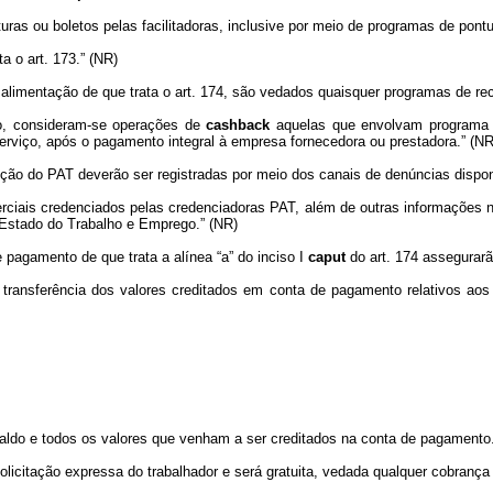
aturas ou boletos pelas facilitadoras, inclusive por meio de programas de pont
a o art. 173.” (NR)
limentação de que trata o art. 174, são vedados quaisquer programas de 
to, consideram-se operações de
cashback
aquelas que envolvam programa
r serviço, após o pagamento integral à empresa fornecedora ou prestadora.” (NR
ão do PAT deverão ser registradas por meio dos canais de denúncias disponi
ciais credenciados pelas credenciadoras PAT, além de outras informações nec
 Estado do Trabalho e Emprego.” (NR)
pagamento de que trata a alínea “a” do inciso I
caput
do art. 174 assegurarã
 transferência dos valores creditados em conta de pagamento relativos aos
aldo e todos os valores que venham a ser creditados na conta de pagamento
olicitação expressa do trabalhador e será gratuita, vedada qualquer cobrança