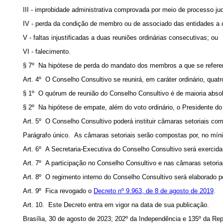
III - improbidade administrativa comprovada por meio de processo ju
IV - perda da condição de membro ou de associado das entidades a q
V - faltas injustificadas a duas reuniões ordinárias consecutivas; ou
VI - falecimento.
§ 7º Na hipótese de perda do mandato dos membros a que se referem
Art. 4º O Conselho Consultivo se reunirá, em caráter ordinário, qua
§ 1º O quórum de reunião do Conselho Consultivo é de maioria absol
§ 2º Na hipótese de empate, além do voto ordinário, o Presidente do
Art. 5º O Conselho Consultivo poderá instituir câmaras setoriais com
Parágrafo único. As câmaras setoriais serão compostas por, no mínim
Art. 6º A Secretaria-Executiva do Conselho Consultivo será exercida
Art. 7º A participação no Conselho Consultivo e nas câmaras setoria
Art. 8º O regimento interno do Conselho Consultivo será elaborado 
Art. 9º Fica revogado o
Decreto nº 9.963, de 8 de agosto de 2019
.
Art. 10. Este Decreto entra em vigor na data de sua publicação.
Brasília, 30 de agosto de 2023; 202º da Independência e 135º da Rep