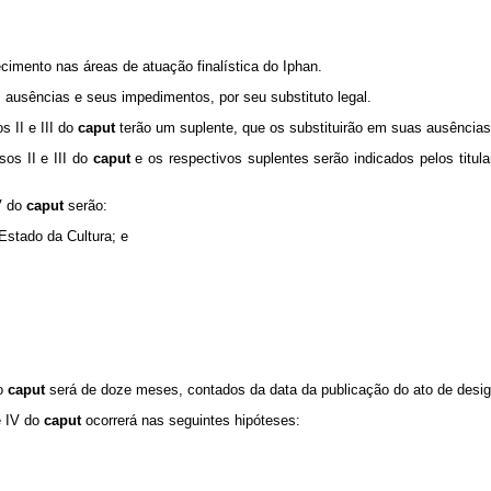
cimento nas áreas de atuação finalística do Iphan.
 ausências e seus impedimentos, por seu substituto legal.
 II e III do
caput
terão um suplente, que os substituirão em suas ausência
os II e III do
caput
e os respectivos suplentes serão indicados pelos titu
V do
caput
serão:
 Estado da Cultura; e
do
caput
será de doze meses, contados da data da publicação do ato de desi
e IV do
caput
ocorrerá nas seguintes hipóteses: