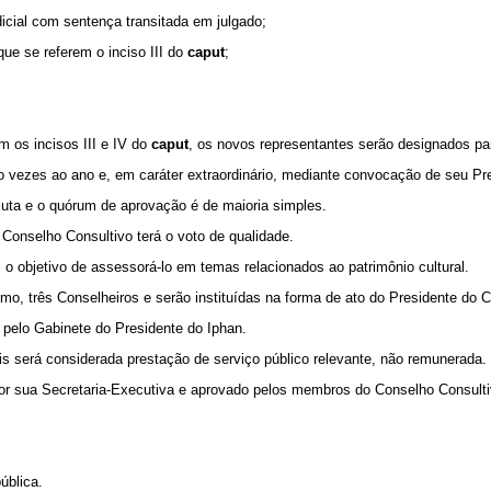
dicial com sentença transitada em julgado;
ue se referem o inciso III do
caput
;
 os incisos III e IV do
caput
, os novos representantes serão designados pa
tro vezes ao ano e, em caráter extraordinário, mediante convocação de seu 
uta e o quórum de aprovação é de maioria simples.
 Conselho Consultivo terá o voto de qualidade.
 o objetivo de assessorá-lo em temas relacionados ao patrimônio cultural.
o, três Conselheiros e serão instituídas na forma de ato do Presidente do 
 pelo Gabinete do Presidente do Iphan.
is será considerada prestação de serviço público relevante, não remunerada.
por sua Secretaria-Executiva e aprovado pelos membros do Conselho Consulti
ública.