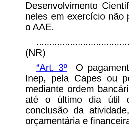
Desenvolvimento Cientí
neles em exercício não
o AAE.
...................................
(NR)
“Art. 3º
O pagamento 
Inep, pela Capes ou p
mediante ordem bancári
até o último dia úti
conclusão da atividade
orçamentária e financeir