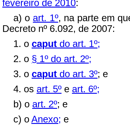
fevereiro de 2010
:
a) o
art. 1º
, na parte em que
Decreto nº 6.092, de 2007:
1. o
caput
do art. 1º;
2. o
§ 1º do art. 2º;
3. o
caput
do art. 3º
; e
4. os
art. 5º
e
art. 6º;
b) o
art. 2º
; e
c) o
Anexo;
e