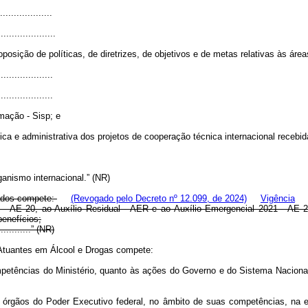
...................
.....................
posição de políticas, de diretrizes, de objetivos e de metas relativas às áre
....................
....................
mação - Sisp; e
a e administrativa dos projetos de cooperação técnica internacional recebid
anismo internacional.” (NR)
ados compete:
(Revogado pelo Decreto nº 12.099, de 2024)
Vigência
0 - AE 20, ao Auxílio Residual - AER e ao Auxílio Emergencial 2021 - AE 
enefícios;
..............” (NR)
Atuantes em Álcool e Drogas compete:
mpetências do Ministério, quanto às ações do Governo e do Sistema Nacional
s órgãos do Poder Executivo federal, no âmbito de suas competências, na