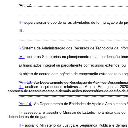
“Art. 12. ..................................................................................
...............................................................................................
II -
supervisionar e coordenar as atividades de formulação e de pro
III - .........................................................................................
...............................................................................................
i)
Sistema de Administração dos Recursos de Tecnologia da Infor
IV -
apoiar as Secretarias no planejamento e na coordenação técnic
a) financiados integral ou parcialmente por recursos externos; ou
b) objeto de acordo com agência de cooperação estrangeira ou org
“Art. 13.
Ao Departamento de Resolução de Auxílios Descontinu
II -
analisar os processos relativos ao Auxílio Emergencial 202
cobrança de ressarcimentos e demais ações necessárias de gestão de b
.............................................................................................
“Art. 14.
Ao Departamento de Entidades de Apoio e Acolhimento 
I -
assessorar e assistir o Ministro de Estado, no âmbito das co
dependentes de drogas;
II -
apoiar o Ministério da Justiça e Segurança Pública e demai