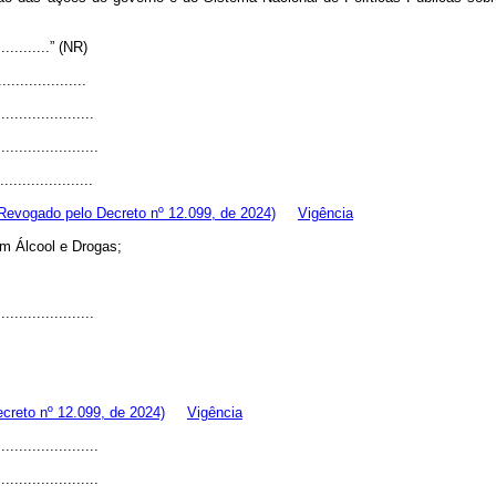
..............” (NR)
...................
......................
.......................
......................
Revogado pelo Decreto nº 12.099, de 2024)
Vigência
m Álcool e Drogas;
......................
creto nº 12.099, de 2024)
Vigência
.......................
.......................