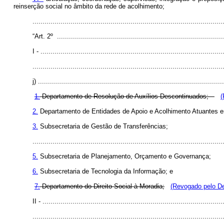
reinserção social no âmbito da rede de acolhimento;
.............................................................................................
“Art. 2º ....................................................................................
I - ...........................................................................................
...............................................................................................
j) ............................................................................................
1.
Departamento de Resolução de Auxílios Descontinuados;
(
2.
Departamento de Entidades de Apoio e Acolhimento Atuantes e
3.
Subsecretaria de Gestão de Transferências;
...............................................................................................
5.
Subsecretaria de Planejamento, Orçamento e Governança;
6.
Subsecretaria de Tecnologia da Informação; e
7.
Departamento do Direito Social à Moradia;
(Revogado pelo De
II - ..........................................................................................
...............................................................................................