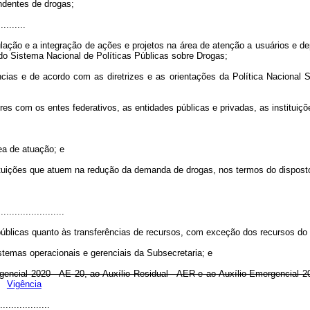
ndentes de drogas;
..........
ulação e a integração de ações e projetos na área de atenção a usuários e d
 do Sistema Nacional de Políticas Públicas sobre Drogas;
ias e de acordo com as diretrizes e as orientações da Política Nacional 
res com os entes federativos, as entidades públicas e privadas, as instituiç
rea de atuação; e
tituições que atuem na redução da demanda de drogas, nos termos do dispos
........................
 públicas quanto às transferências de recursos, com exceção dos recursos d
temas operacionais e gerenciais da Subsecretaria; e
ergencial 2020 - AE 20, ao Auxílio Residual - AER e ao Auxílio Emergencial
Vigência
..................