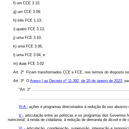
f) um CCE 3.10;
g) um CCE 3.09;
h) três FCE 1.13;
i) quatro FCE 3.13;
j) uma FCE 3.10;
k) uma FCE 3.06;
l) uma FCE 3.04; e
m) duas FCE 3.02.
Art. 2º Ficam transformados CCE e FCE, nos termos do disposto n
Art. 3º O
Anexo I ao Decreto nº 11.392, de 20 de janeiro de 2023
, pa
“Art. 1º ....................................................................................
...............................................................................................
IV-A -
ações e programas direcionados à redução do uso abusivo d
V -
articulação entre as políticas e os programas dos Governos fe
nutricional, à renda de cidadania, à redução de demanda de álcool e de o
VI -
articulação, coordenação, supervisão, integração e propos