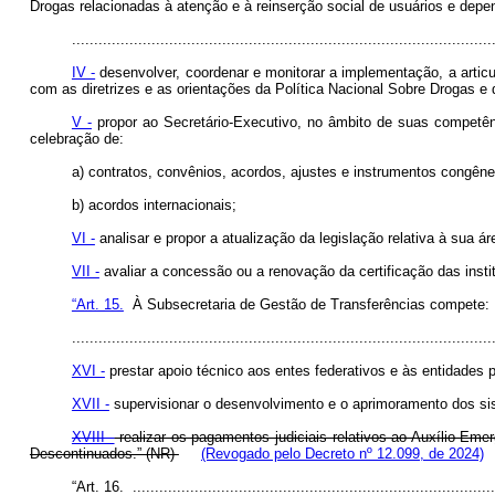
Drogas relacionadas à atenção e à reinserção social de usuários e depe
...............................................................................................
IV -
desenvolver, coordenar e monitorar a implementação, a artic
com as diretrizes e as orientações da Política Nacional Sobre Drogas e
V -
propor ao Secretário-Executivo, no âmbito de suas competênc
celebração de:
a) contratos, convênios, acordos, ajustes e instrumentos congêne
b) acordos internacionais;
VI -
analisar e propor a atualização da legislação relativa à sua á
VII -
avaliar a concessão ou a renovação da certificação das ins
“Art. 15.
À Subsecretaria de Gestão de Transferências compete:
...............................................................................................
XVI -
prestar apoio técnico aos entes federativos e às entidades
XVII -
supervisionar o desenvolvimento e o aprimoramento dos sis
XVIII -
realizar os pagamentos judiciais relativos ao Auxílio Em
Descontinuados.” (NR)
(Revogado pelo Decreto nº 12.099, de 2024)
“Art. 16. ..................................................................................