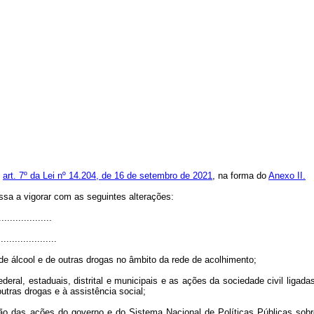
o
art. 7º da Lei nº 14.204, de 16 de setembro de 2021
, na forma do
Anexo II.
ssa a vigorar com as seguintes alterações:
..................
.....................
e álcool e de outras drogas no âmbito da rede de acolhimento;
deral, estaduais, distrital e municipais e as ações da sociedade civil ligad
utras drogas e à assistência social;
ição das ações do governo e do Sistema Nacional de Políticas Públicas sob