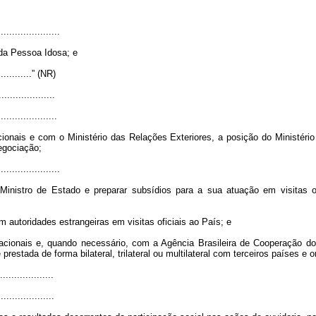
......................
 da Pessoa Idosa; e
..............” (NR)
...................
.....................
onais e com o Ministério das Relações Exteriores, a posição do Ministéri
egociação;
......................
o Ministro de Estado e preparar subsídios para a sua atuação em visitas o
autoridades estrangeiras em visitas oficiais ao País; e
cionais e, quando necessário, com a Agência Brasileira de Cooperação do 
estada de forma bilateral, trilateral ou multilateral com terceiros países e 
...................
....................