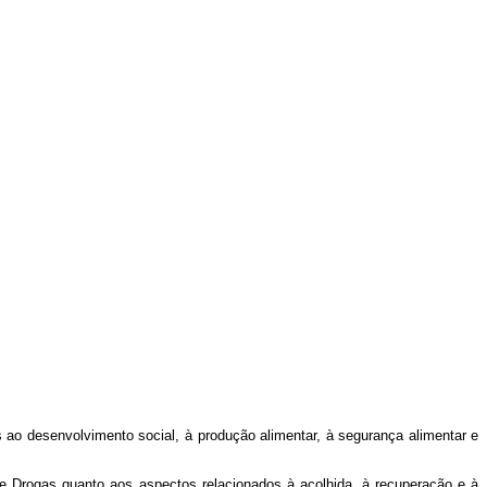
as ao desenvolvimento social, à produção alimentar, à segurança alimentar e
re Drogas quanto aos aspectos relacionados à acolhida, à recuperação e à