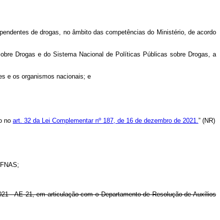
ependentes de drogas, no âmbito das competências do Ministério, de acordo
Sobre Drogas e do Sistema Nacional de Políticas Públicas sobre Drogas, a
ões e os organismos nacionais; e
to no
art. 32 da Lei Complementar nº 187, de 16 de dezembro de 2021.
” (NR)
o FNAS;
 2021 - AE 21, em articulação com o Departamento de Resolução de Auxílios