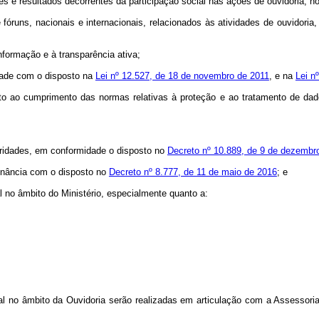
es e resultados decorrentes da participação social nas ações de ouvidoria, no
óruns, nacionais e internacionais, relacionados às atividades de ouvidoria, 
formação e à transparência ativa;
dade com o disposto na
Lei nº 12.527, de 18 de novembro de 2011
, e na
Lei n
anto ao cumprimento das normas relativas à proteção e ao tratamento de 
oridades, em conformidade o disposto no
Decreto nº 10.889, de 9 de dezembr
onância com o disposto no
Decreto nº 8.777, de 11 de maio de 2016
; e
l no âmbito do Ministério, especialmente quanto a:
al no âmbito da Ouvidoria serão realizadas em articulação com a Assessori