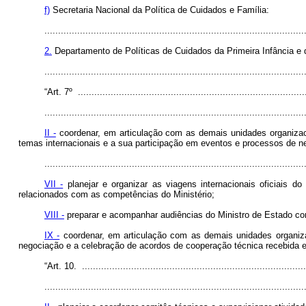
f)
Secretaria Nacional da Política de Cuidados e Família:
...............................................................................................
2.
Departamento de Políticas de Cuidados da Primeira Infância e
.............................................................................................
“Art. 7º ....................................................................................
...............................................................................................
II -
coordenar, em articulação com as demais unidades organizaci
temas internacionais e a sua participação em eventos e processos de n
...............................................................................................
VII -
planejar e organizar as viagens internacionais oficiais d
relacionados com as competências do Ministério;
VIII -
preparar e acompanhar audiências do Ministro de Estado com 
IX -
coordenar, em articulação com as demais unidades organiza
negociação e a celebração de acordos de cooperação técnica recebida e pr
“Art. 10. ..................................................................................
...............................................................................................