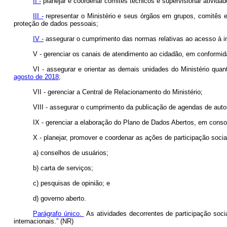
II -
planejar e coordenar comitês técnicos e supervisionar atividad
III -
representar o Ministério e seus órgãos em grupos, comitês e f
proteção de dados pessoais;
IV -
assegurar o cumprimento das normas relativas ao acesso à in
V - gerenciar os canais de atendimento ao cidadão, em conformi
VI - assegurar e orientar as demais unidades do Ministério qu
agosto de 2018;
VII - gerenciar a Central de Relacionamento do Ministério;
VIII - assegurar o cumprimento da publicação de agendas de aut
IX - gerenciar a elaboração do Plano de Dados Abertos, em cons
X - planejar, promover e coordenar as ações de participação socia
a) conselhos de usuários;
b) carta de serviços;
c) pesquisas de opinião; e
d) governo aberto.
Parágrafo único.
As atividades decorrentes de participação soci
internacionais.” (NR)