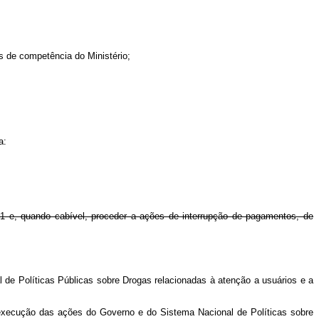
as de competência do Ministério;
a:
21 e, quando cabível, proceder a ações de interrupção de pagamentos, de
 de Políticas Públicas sobre Drogas relacionadas à atenção a usuários e a
 execução das ações do Governo e do Sistema Nacional de Políticas sobre