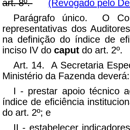
art. 8º.
(Revogado pelo Dec
Parágrafo único. O Com
representativas dos Auditores
na definição do
índice
de efi
inciso IV do
caput
do art. 2º
.
Art. 14.
A Secretaria Espec
Ministério da Fazenda deverá:
I - prestar apoio técnico 
índice de eficiência institucio
do art. 2º; e
II - estabelecer indicado