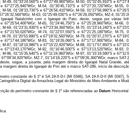
; M-49, 01°33’24,560”S e 67°27’49,960”WGr; M-50, 01°32’45,910”S e 67°27’
 e 67°27’25,940”WGr; M-54, 01°30’45,710”S e 67°27’20,720”WGr; M-55, 0
; M-58, 01°28’33,730”S e 67°26’56,410”WGr; M-59, 01°27’58,990”S e 67°26’
67°26’32,560”WGr; M-63, 01°25’49,030”S e 67°26’26,050”WGr, MZ-4, 01°25’2
o Igarapé Natalzinho com o Igarapé do Pato; deste, segue por várias li
 e 67°25’54,400”WGr; M-65, 01°24’46,750”S e 67°25’28,960”WGr; M-66, 0
; M-69, 01°23’31,930”S e 67°23’34,360”WGr; M-70, 01°23’14,240”S e 67°23’
 e 67°21’50,020”WGr; M-74, 01°22’07,550”S e 67°21’25,180”WGr; M-75, 0
; M-78, 01°20’53,990”S e 67°19’32,560”WGr; M-79, 01°20’37,270”S e 67°19’
 e 67°17’44,180”WGr; M-83, 01°19’26,060”S e 67°17’17,900”WGr; M-84, 0
; M-87, 01°18’10,980”S e 67°15’22,920”WGr; M-88, 01°17’57,850”S e 67°15’
 e 67°13’43,170”WGr; M-92, 01°16’46,500”S e 67°13’13,520”WGr; M-93, 0
; M-96, 01°15’35,640”S e 67°11’24,960”WGr; M-97, 01°15’19,580”S e 67°11’
 67°09’34,920”WGr; MZ-7, 01°14’18,220”S e 67°09’26,360”WGr; marco SAT-29
deste, segue, a jusante, pela margem direita do Igarapé Natal Grande, at
a margem direita do Igarapé do Pim até o marco SAT-286, início da descrição
rímetro constante do § 1º é SA.19-X-D-I (MI 0346), SA.19-X-D-II (MI 0347), 
Cartográfica Digital da Amazônia Legal do Ministério do Meio Ambiente e Mu
ição do perímetro constante do § 1º são referenciadas ao
Datum
Horizontal
lica.