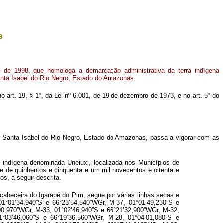
s
 de 1998, que homologa a demarcação administrativa da terra indígena
Santa Isabel do Rio Negro, Estado do Amazonas.
no art. 19, § 1º, da Lei nº 6.001, de 19 de dezembro de 1973, e no art. 5º do
de Santa Isabel do Rio Negro, Estado do Amazonas, passa a vigorar com as
indígena denominada Uneiuxi, localizada nos Municípios de
 de quinhentos e cinquenta e um mil novecentos e oitenta e
os, a seguir descrita.
cabeceira do Igarapé do Pim, segue por várias linhas secas e
01°01’34,940”S e 66°23’54,540”WGr, M-37, 01°01’49,230”S e
00,970”WGr, M-33, 01°02’46,940”S e 66°21’32,900”WGr, M-32,
1°03’46,060”S e 66°19’36,560”WGr, M-28, 01°04’01,080”S e