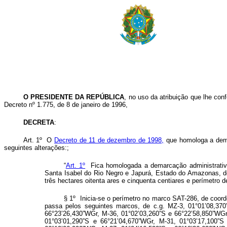
O PRESIDENTE DA REPÚBLICA
, no uso da atribuição que lhe conf
Decreto nº 1.775, de 8 de janeiro de 1996,
DECRETA
:
Art. 1º O
Decreto de 11 de dezembro de 1998,
que homologa a demar
seguintes alterações:;
“
Art. 1º
Fica homologada a demarcação administrativa
Santa Isabel do Rio Negro e Japurá, Estado do Amazonas, d
três hectares oitenta ares e cinquenta centiares e perímetro d
§ 1º Inicia-se o perímetro no marco SAT-286, de coord
passa pelos seguintes marcos, de c.g. MZ-3, 01°01’08,370
66°23’26,430”WGr, M-36, 01°02’03,260”S e 66°22’58,850”WGr
01°03’01,290”S e 66°21’04,670”WGr, M-31, 01°03’17,100”S