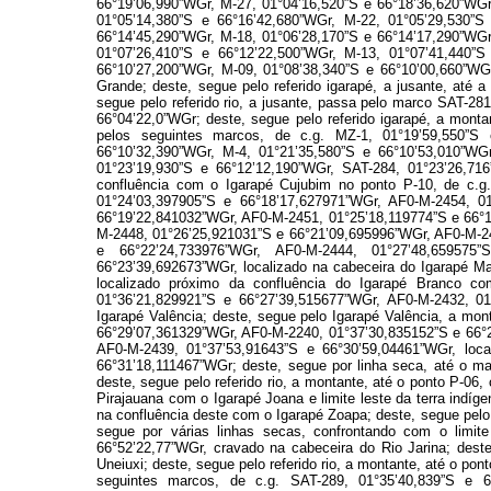
66°19’06,990”WGr, M-27, 01°04’16,520”S e 66°18’36,620”WGr
01°05’14,380”S e 66°16’42,680”WGr, M-22, 01°05’29,530”S
66°14’45,290”WGr, M-18, 01°06’28,170”S e 66°14’17,290”WGr
01°07’26,410”S e 66°12’22,500”WGr, M-13, 01°07’41,440”S
66°10’27,200”WGr, M-09, 01°08’38,340”S e 66°10’00,660”WGr
Grande; deste, segue pelo referido igarapé, a jusante, até 
segue pelo referido rio, a jusante, passa pelo marco SAT-28
66°04’22,0”WGr; deste, segue pelo referido igarapé, a mont
pelos seguintes marcos, de c.g. MZ-1, 01°19’59,550”S 
66°10’32,390”WGr, M-4, 01°21’35,580”S e 66°10’53,010”WGr
01°23’19,930”S e 66°12’12,190”WGr, SAT-284, 01°23’26,716”
confluência com o Igarapé Cujubim no ponto P-10, de c.g.
01°24’03,397905”S e 66°18’17,627971”WGr, AF0-M-2454, 0
66°19’22,841032”WGr, AF0-M-2451, 01°25’18,119774”S e 66°
M-2448, 01°26’25,921031”S e 66°21’09,695996”WGr, AF0-M-2
e 66°22’24,733976”WGr, AF0-M-2444, 01°27’48,659575
66°23’39,692673”WGr, localizado na cabeceira do Igarapé Ma
localizado próximo da confluência do Igarapé Branco co
01°36’21,829921”S e 66°27’39,515677”WGr, AF0-M-2432, 01
Igarapé Valência; deste, segue pelo Igarapé Valência, a m
66°29’07,361329”WGr, AF0-M-2240, 01°37’30,835152”S e 66°
AF0-M-2439, 01°37’53,91643”S e 66°30’59,04461”WGr, loca
66°31’18,111467”WGr; deste, segue por linha seca, até o m
deste, segue pelo referido rio, a montante, até o ponto P-06
Pirajauana com o Igarapé Joana e limite leste da terra indíg
na confluência deste com o Igarapé Zoapa; deste, segue pelo 
segue por várias linhas secas, confrontando com o limi
66°52’22,77”WGr, cravado na cabeceira do Rio Jarina; deste
Uneiuxi; deste, segue pelo referido rio, a montante, até o po
seguintes marcos, de c.g. SAT-289, 01°35’40,839”S e 6