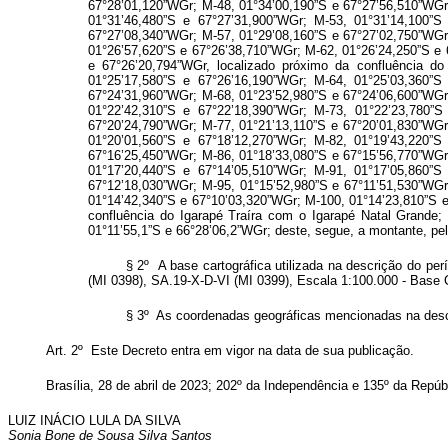
67°28’01,120”WGr; M-48, 01°34’00,190”S e 67°27’56,510”WGr
01°31’46,480”S e 67°27’31,900”WGr; M-53, 01°31’14,100”S
67°27’08,340”WGr; M-57, 01°29’08,160”S e 67°27’02,750”WGr
01°26’57,620”S e 67°26’38,710”WGr; M-62, 01°26’24,250”S e 
e 67°26’20,794”WGr, localizado próximo da confluência d
01°25’17,580”S e 67°26’16,190”WGr; M-64, 01°25’03,360”S
67°24’31,960”WGr; M-68, 01°23’52,980”S e 67°24’06,600”WGr
01°22’42,310”S e 67°22’18,390”WGr; M-73, 01°22’23,780”S
67°20’24,790”WGr; M-77, 01°21’13,110”S e 67°20’01,830”WGr
01°20’01,560”S e 67°18’12,270”WGr; M-82, 01°19’43,220”S
67°16’25,450”WGr; M-86, 01°18’33,080”S e 67°15’56,770”WGr
01°17’20,440”S e 67°14’05,510”WGr; M-91, 01°17’05,860”S
67°12’18,030”WGr; M-95, 01°15’52,980”S e 67°11’51,530”WGr
01°14’42,340”S e 67°10’03,320”WGr; M-100, 01°14’23,810”S e
confluência do Igarapé Traíra com o Igarapé Natal Grande; 
01°11’55,1”S e 66°28’06,2”WGr; deste, segue, a montante, pel
§ 2º A base cartográfica utilizada na descrição do pe
(MI 0398), SA.19-X-D-VI (MI 0399), Escala 1:100.000 - Base 
§ 3º As coordenadas geográficas mencionadas na descr
Art. 2º Este Decreto entra em vigor na data de sua publicação.
Brasília, 28 de abril de 2023; 202º da Independência e 135º da Repúb
LUIZ INÁCIO LULA DA SILVA
Sonia Bone de Sousa Silva Santos