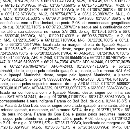
, M-26, 01°04’29,290”S e 66°18’11,470”WGr, M-25, 01°04’45,780”S e 66°17’
 e 66°16’12,840”WGr, M-21, 01°05’43,560”S e 66°15’45,190”WGr, M-20, 0
, M-17, 01°06’42,470”S e 66°13’49,110”WGr, M-16, 01°06’57,360”S e 66°13’
 e 66°11’52,870”WGr, M-12, 01°07’54,870”S e 66°11’26,380”WGr, M-11, 0
, MZ-2, 01°08’51,530”S e 66°09’34,640”WGr, SAT-285, 01°08’54,869”S e 66
a confluência com o Rio Uneiuxi, no ponto P-08, de coordenadas geográfica
1, de c.g. 01°10’32,716”S e 66°07’20,158”WGr e segue até a confluência com 
ante, até a sua cabeceira, no marco SAT-283, de c.g. 01°19’51,634”S e 66°
e 66°09’40,150”WGr, M-1, 01°20’17,490”S e 66°09’53,760”WGr, M-2, 01
, M-5, 01°22’01,540”S e 66°11’12,710”WGr, M-6, 01°22’26,700”S e 66°11
S e 66°12’17,394”WGr, localizado na margem direita do Igarapé Repartim
a. 01°23’35,4”S e 66°17’54,2”WGr; deste, segue por várias linhas seca
1°24’15,989758”S e 66°18’32,829481”WGr, AF0-M-2453, 01°24’36,678730”S
19’47,814232”WGr, AF0-M-2450, 01°25’38,655585”S e 66°20’12,607461”WGr, 
447, 01°26’46,619890”S e 66°21’34,705414”WGr, AF0-M-2446, 01°27’07,3625
”S e 66°22’49,678642”WGr, AF0-M-2443, 01°28’09,471039”S e 66°23
trinchã; deste, segue pelo referido igarapé, a jusante, até o marco SAT A
m o Igarapé Matrinchã; deste, segue pelo Igarapé Matrinchã, a jusan
°36’42,912516”S e 66°27’57,995851”WGr, AF0-M-2433, 01°37’04,764109”S 
ontante, passa pelos seguintes marcos, de c.g. AF0-M-2242, 01°37’21,50980
29’36,081017”WGr, AF0-M-2239, 01°37’33,065672”S e 66°30’03,558453”WGr,
lizado na confluência com o Igarapé Morais; deste, segue por linha s
arco SAT AF0-M-2441, de c.g. 01°38’55,411891”S e 66°31’42,889519”WGr, lo
, correspondente à terra indígena Paraná do Boá Boá, de c.g.a. 01°44’16,8”S
ena Paraná do Boá Boá; deste, segue pelo citado igarapé, a montante, até o
referido igarapé, a montante, até o marco SAT-4, de c.g. 01°37’51,75”S e 6
te da terra indígena Paraná do Boá Boá e passa pelos seguintes marco
, segue pelo referido rio, a jusante, até o ponto P-02, de c.g.a. 01°29’40
nto P-01, de c.g.a. 01°35’51,5”S e 67°28’17,9”WGr, localizado na margem do R
7°28’15,029”WGr; MZ-5, 01°35’35,410”S e 67°28’14,030”WGr; M-46, 01°