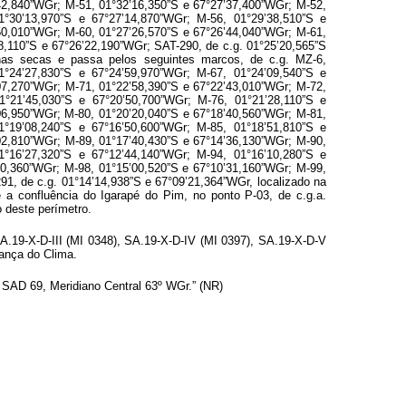
42,840”WGr; M-51, 01°32’16,350”S e 67°27’37,400”WGr; M-52,
1°30’13,970”S e 67°27’14,870”WGr; M-56, 01°29’38,510”S e
50,010”WGr; M-60, 01°27’26,570”S e 67°26’44,040”WGr; M-61,
8,110”S e 67°26’22,190”WGr; SAT-290, de c.g. 01°25’20,565”S
nhas secas e passa pelos seguintes marcos, de c.g. MZ-6,
1°24’27,830”S e 67°24’59,970”WGr; M-67, 01°24’09,540”S e
07,270”WGr; M-71, 01°22’58,390”S e 67°22’43,010”WGr; M-72,
1°21’45,030”S e 67°20’50,700”WGr; M-76, 01°21’28,110”S e
06,950”WGr; M-80, 01°20’20,040”S e 67°18’40,560”WGr; M-81,
1°19’08,240”S e 67°16’50,600”WGr; M-85, 01°18’51,810”S e
02,810”WGr; M-89, 01°17’40,430”S e 67°14’36,130”WGr; M-90,
1°16’27,320”S e 67°12’44,140”WGr; M-94, 01°16’10,280”S e
00,360”WGr; M-98, 01°15’00,520”S e 67°10’31,160”WGr; M-99,
1, de c.g. 01°14’14,938”S e 67°09’21,364”WGr, localizado na
é a confluência do Igarapé do Pim, no ponto P-03, de c.g.a.
 deste perímetro.
SA.19-X-D-III (MI 0348), SA.19-X-D-IV (MI 0397), SA.19-X-D-V
dança do Clima.
 SAD 69, Meridiano Central 63º WGr.” (NR)