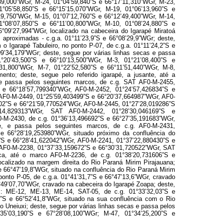
39,000”WGr, M-24, 01°04’59,840”S e 66°17’11,310”WGr, M-23,
1°05’58,850”S e 66°15’15,070”WGr, M-19, 01°06’13,960”S e
19,750”WGr, M-15, 01°07’12,760”S e 66°12’49,400”WGr, M-14,
1°08’07,850”S e 66°11’00,800”WGr, M-10, 01°08’24,880”S e
°09’27,994”WGr, localizado na cabeceira do Igarapé Miratoá
s aproximadas - c.g.a. 01°11’23,9”S e 66°08’29,9”WGr; deste,
o Igarapé Tabuleiro, no ponto P-07, de c.g.a. 01°11’24,2”S e
09’34,179”WGr; deste, segue por várias linhas secas e passa
°20’43,500”S e 66°10’13,500”WGr, M-3, 01°21’08,400”S e
’31,800”WGr, M-7, 01°22’52,580”S e 66°11’51,440”WGr, M-8,
ento; deste, segue pelo referido igarapé, a jusante, até a
s e passa pelos seguintes marcos, de c.g. SAT AF0-M-2455,
 e 66°18’57,799340”WGr, AF0-M-2452, 01°24’57,426834”S e
AF0-M-2449, 01°25’59,403499”S e 66°20’37,664987”WGr, AF0-
02”S e 66°21’59,770524”WGr, AF0-M-2445, 01°27’28,019286”S
’14,829313”WGr, SAT AF0-M-2442, 01°28’30,046169”S e
F0-M-2430, de c.g. 01°36’13,496692”S e 66°27’35,191683”WGr,
te, e passa pelos seguintes marcos, de c.g. AF0-M-2431,
e 66°28’19,253980”WGr, situado próximo da confluência do
2”S e 66°28’41,622042”WGr, AF0-M-2241, 01°37’22,880430”S e
 AF0-M-2238, 01°37’33,159672”S e 66°30’31,720522”WGr, SAT
eca, até o marco AF0-M-2236, de c.g. 01°38’20,731606”S e
calizado na margem direita do Rio Paraná Mirim Pirajauana;
 e 66°47’19,8”WGr, situado na confluência do Rio Paraná Mirim
 ponto P-05, de c.g.a. 01°41’31,7”S e 66°47’13,6”WGr, cravado
6°49’07,70”WGr, cravado na cabeceira do Igarapé Zoapa; deste,
s: ME-12, ME-13, ME-14, SAT-05, de c.g. 01°33’32,03”S e
,2”S e 66°52’41,8”WGr, situado na sua confluência com o Rio
io Uneiuxi; deste, segue por várias linhas secas e passa pelos
35’03,190”S e 67°28’08,100”WGr; M-47, 01°34’25,200”S e