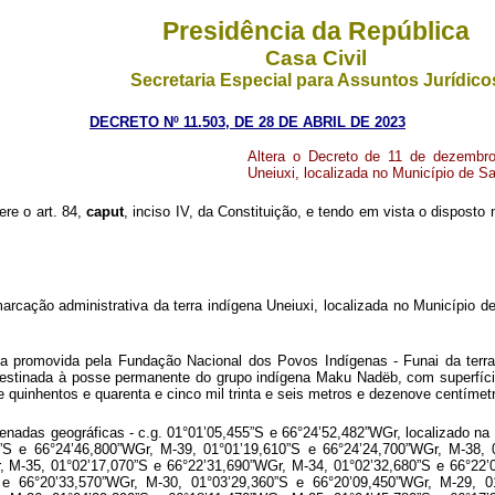
Presidência da República
Casa Civil
Secretaria Especial para Assuntos Jurídico
DECRETO Nº 11.503, DE 28 DE ABRIL DE 2023
Altera o Decreto de 11 de dezembro
Uneiuxi, localizada no Município de 
ere o art. 84,
caput
, inciso IV, da Constituição, e tendo em vista o disposto 
cação administrativa da terra indígena Uneiuxi, localizada no Município 
 promovida pela Fundação Nacional dos Povos Indígenas - Funai da terra 
estinada à posse permanente do grupo indígena Maku Nadëb, com superfície
e quinhentos e quarenta e cinco mil trinta e seis metros e dezenove centímetr
enadas geográficas - c.g. 01°01’05,455”S e 66°24’52,482”WGr, localizado na 
”S e 66°24’46,800”WGr, M-39, 01°01’19,610”S e 66°24’24,700”WGr, M-38, 
, M-35, 01°02’17,070”S e 66°22’31,690”WGr, M-34, 01°02’32,680”S e 66°22’
 e 66°20’33,570”WGr, M-30, 01°03’29,360”S e 66°20’09,450”WGr, M-29, 0