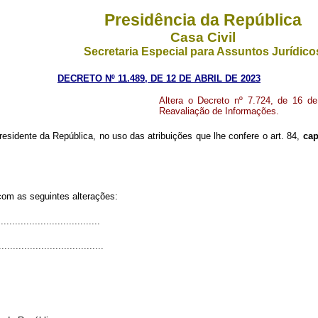
Presidência da República
Casa Civil
Secretaria Especial para Assuntos Jurídico
DECRETO Nº 11.489, DE 12 DE ABRIL DE 2023
Altera o Decreto nº 7.724, de 16 d
Reavaliação de Informações.
residente da República, no uso das atribuições que lhe confere o art. 84,
cap
 com as seguintes alterações:
...................................
.....................................