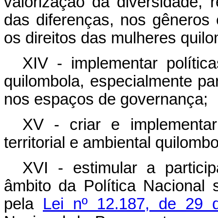
valorização da diversidade, 
das diferenças, nos gêneros e
os direitos das mulheres quil
XIV - implementar polític
quilombola, especialmente pa
nos
espaços
de governança;
XV - criar
e
implementar
territorial
e
ambiental
quilombo
XVI - estimular a partic
âmbito da Política Nacional 
pela
Lei nº 12.187, de 29