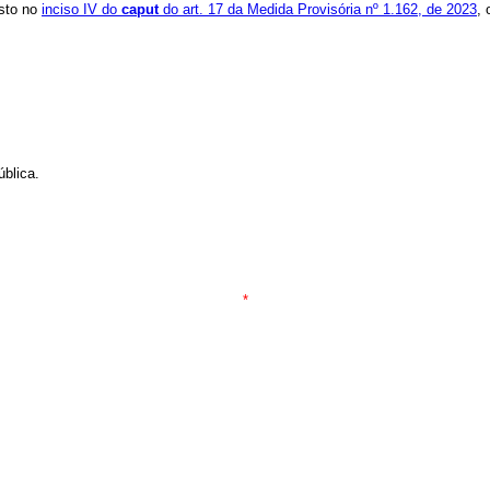
osto no
inciso IV do
caput
do art. 17 da Medida Provisória nº 1.162, de 2023
,
blica.
*