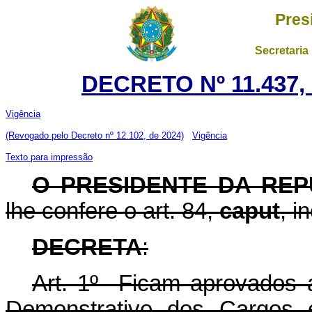
Pres
Secretaria
DECRETO Nº 11.437,
Vigência
(Revogado pelo Decreto nº 12.102, de 2024)
Vigência
Texto para impressão
O PRESIDENTE DA REP
lhe confere o art. 84,
caput
, i
DECRETA
:
Art. 1º Ficam aprovados 
Demonstrativo dos Cargos