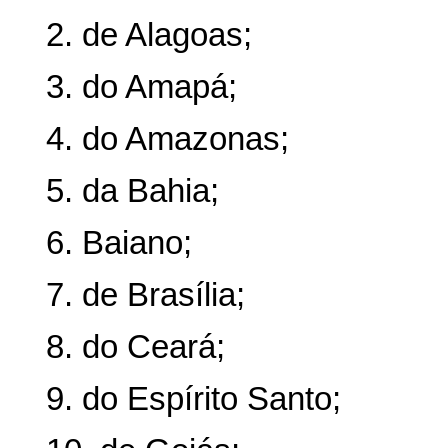
2. de Alagoas;
3. do Amapá;
4. do Amazonas;
5. da Bahia;
6. Baiano;
7. de Brasília;
8. do Ceará;
9. do Espírito Santo;