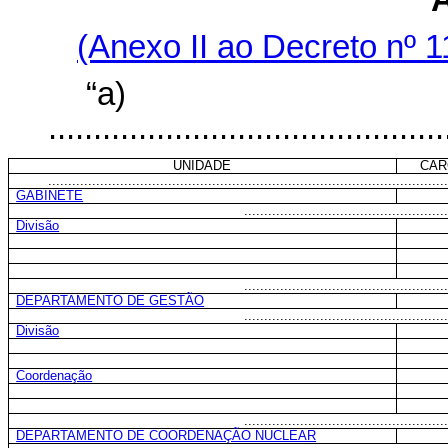
(Anexo II ao Decreto nº 1
“a)
............................................
UNIDADE
CAR
...................................................................................................
GABINETE
...................................................
Divisão
...................................................
DEPARTAMENTO DE GESTÃO
...................................................
Divisão
Coordenação
...................................................
DEPARTAMENTO DE COORDENAÇÃO NUCLEAR