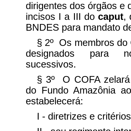
dirigentes dos órgãos e 
incisos I a III do
caput
,
BNDES para mandato de
§ 2º Os membros do 
designados para no
sucessivos.
§ 3º O COFA zelará pe
do Fundo Amazônia 
estabelecerá:
I - diretrizes e critér