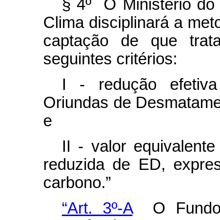
§ 4º O Ministério d
Clima disciplinará a meto
captação de que trat
seguintes critérios:
I - redução efeti
Oriundas de Desmatamen
e
II - valor equivalent
reduzida de ED, expre
carbono.”
“Art. 3º-A
O Fundo 