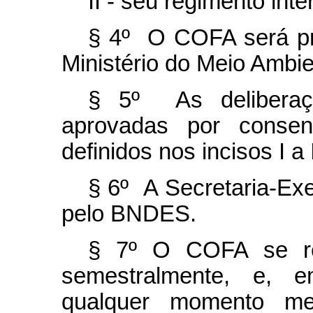
II - seu regimento inte
§ 4º O COFA será pre
Ministério do Meio Ambi
§ 5º As delibera
aprovadas por consen
definidos nos incisos I a 
§ 6º A Secretaria-Ex
pelo BNDES.
§ 7º O COFA se reu
semestralmente, e, em
qualquer momento me