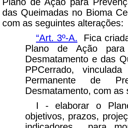
Plano de Ação para Prevenç
das Queimadas no Bioma Cer
com as seguintes alterações:
“Art. 3º-A.
Fica criad
Plano de Ação para
Desmatamento e das Qu
PPCerrado, vinculada 
Permanente de Pr
Desmatamento, com as se
I - elaborar o Pla
objetivos, prazos, proj
indicadores para mon